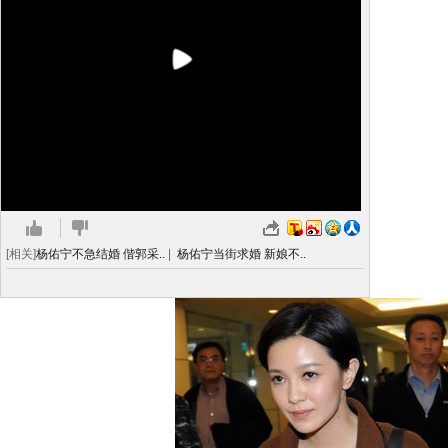
[相关]
杨佑宁不急结婚 偕郭采..
|
杨佑宁当街求婚 新娘不..