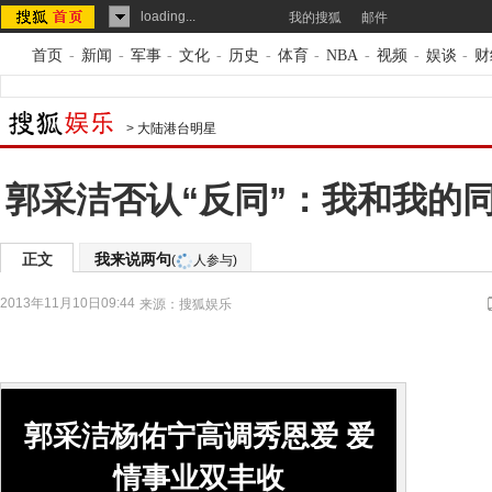
loading...
我的搜狐
邮件
首页
-
新闻
-
军事
-
文化
-
历史
-
体育
-
NBA
-
视频
-
娱谈
-
财
>
大陆港台明星
郭采洁否认“反同”：我和我的
正文
我来说两句
(
人参与)
2013年11月10日09:44
来源：
搜狐娱乐
郭采洁杨佑宁高调秀恩爱 爱
情事业双丰收