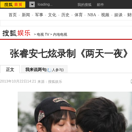
loading...
我的搜狐
邮件
首页
-
新闻
-
军事
-
文化
-
历史
-
体育
-
NBA
-
视频
-
娱谈
-
财
>
电视 TV
>
内地电视
张睿安七炫录制《两天一夜》
正文
我来说两句
(
人参与)
2013年10月22日14:21
来源：
搜狐娱乐