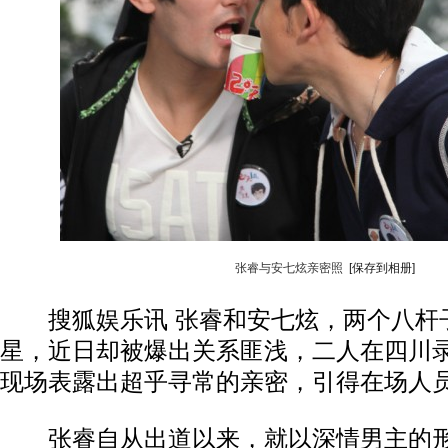
张睿与安七炫亲密照
[保存到相册]
搜狐娱乐讯 张睿和安七炫，两个八杆
星，近日却被爆出关系匪浅，二人在四川
现场表露出超乎寻常的亲密，引得在场人
张睿自从出道以来，就以深情男主的形