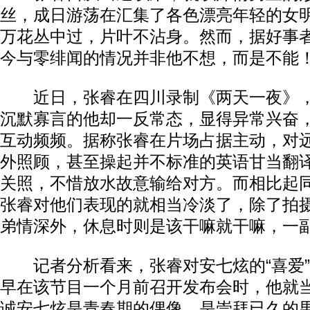
丝，成日游荡在汇集了各色漂亮年轻的女
万花丛中过，片叶不沾身。然而，据好事
今与零绯闻的情况并非他不想，而是不能
近日，张睿在四川录制《两天一夜》，
沉默寡言的他却一反常态，显得异常兴奋
互动频频。据称张睿在片场占据主动，对
外照顾，甚至操起并不标准的英语甘当翻
关照，不惜放水故意输给对方。而相比起
张睿对他们表现的就相当冷淡了，除了拍
弟情深外，休息时则是该干嘛就干嘛，一
记者分析看来，张睿对安七炫的“喜爱”
早在该节目一个月前召开发布会时，他就
诚安七炫是青春期的偶像，是崇拜已久的