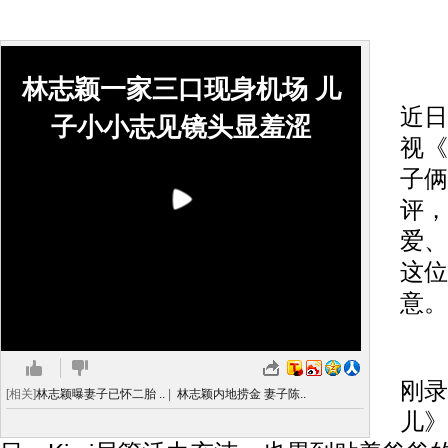
搜
林志颖一家三口现身机场 儿
近日
子小小志见镜头显羞涩
视《
子俩
评，
爱、
这位
意。
2
刚录
[相关]
林志颖曝妻子已怀二胎 ..
|
林志颖内地捞金 妻子陈..
儿》