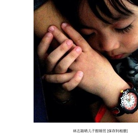
林志颖晒儿子酣睡照
[保存到相册]