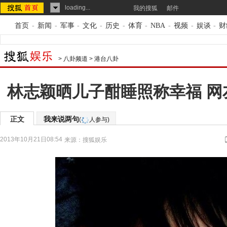
loading...
我的搜狐
邮件
首页
-
新闻
-
军事
-
文化
-
历史
-
体育
-
NBA
-
视频
-
娱谈
-
财
>
八卦频道
>
港台八卦
林志颖晒儿子酣睡照称幸福 网友
正文
我来说两句
(
人参与)
2013年10月21日08:54
来源：
搜狐娱乐