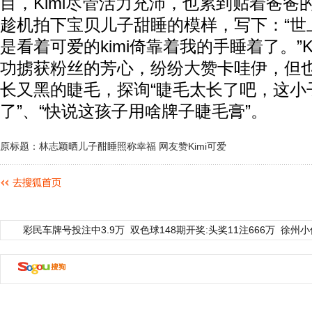
目，Kimi尽管活力充沛，也累到贴着爸爸
趁机拍下宝贝儿子甜睡的模样，写下：“世
是看着可爱的kimi倚靠着我的手睡着了。”K
功掳获粉丝的芳心，纷纷大赞卡哇伊，但也有
长又黑的睫毛，探询“睫毛太长了吧，这小
了”、“快说这孩子用啥牌子睫毛膏”。
原标题：林志颖晒儿子酣睡照称幸福 网友赞Kimi可爱
彩民车牌号投注中3.9万
双色球148期开奖:头奖11注666万
徐州小