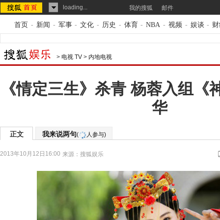
loading...
我的搜狐
邮件
首页
-
新闻
-
军事
-
文化
-
历史
-
体育
-
NBA
-
视频
-
娱谈
-
财
>
电视 TV
>
内地电视
《情定三生》杀青 杨蓉入组《
华
正文
我来说两句
(
人参与)
2013年10月12日16:00
来源：
搜狐娱乐