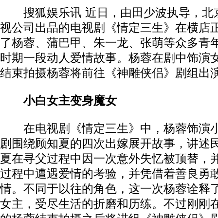
搜狐娱乐讯 近日，由田少波执导，北
视公司出品的电视剧《情定三生》在横店
了杨蓉、蒲巴甲、朱一龙、张萌等众多青
时期一段动人爱情故事。杨蓉在剧中饰演
结束拍摄杨蓉将前往《神雕侠侣》剧组出
小白女主变身魔女
在电视剧《情定三生》中，杨蓉饰演小
剧围绕顾知夏的四次出嫁展开故事，讲述
夏在寻父过程中因一次意外失忆被顶替，
过程中遭遇爱情的考验，并凭借着善良勇
情。不同于以往的角色，这一次杨蓉诠释
女主，受尽生活的折磨和历练。不过刚刚在