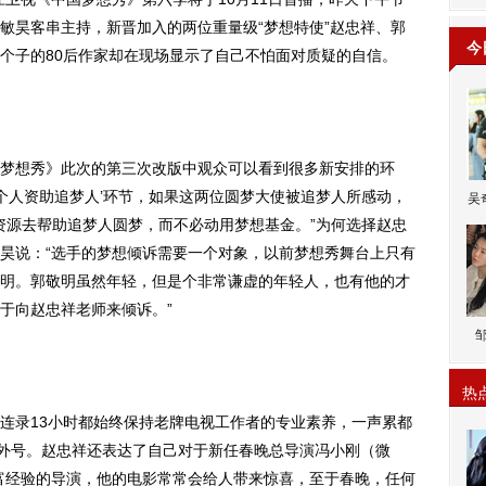
敏昊客串主持，新晋加入的两位重量级“梦想特使”赵忠祥、郭
今
个子的80后作家却在现场显示了自己不怕面对质疑的自信。
想秀》此次的第三次改版中观众可以看到很多新安排的环
‘个人资助追梦人’环节，如果这两位圆梦大使被追梦人所感动，
吴
人资源去帮助追梦人圆梦，而不必动用梦想基金。”为何选择赵忠
昊说：“选手的梦想倾诉需要一个对象，以前梦想秀舞台上只有
明。郭敬明虽然年轻，但是个非常谦虚的年轻人，也有他的才
于向赵忠祥老师来倾诉。”
热
录13小时都始终保持老牌电视工作者的专业素养，一声累都
的外号。赵忠祥还表达了自己对于新任春晚总导演冯小刚（微
富经验的导演，他的电影常常会给人带来惊喜，至于春晚，任何