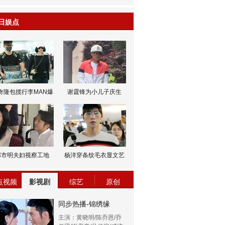
日娱点
奇隆包揽行李MAN爆
谢霆锋为小儿子庆生
邹市明夫妇视察工地
杨洋穿条纹毛衣显文艺
点视频
影视剧
综艺
原创
同步热播-锦绣缘
主演：黄晓明/陈乔恩/乔