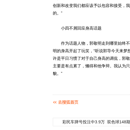
创新和改变我们都应该予以包容和接受，我
的。”
小四不屑回应身高话题
作为话题人物，郭敬明走到哪里始终不缺
明的身高开起了玩笑，“听说郭导今天来梦
许是平日习惯了对于自己身高的调侃，郭敬
主要是有点累了，懒得和他争辩。我认为只
貌。”
彩民车牌号投注中3.9万
双色球148期