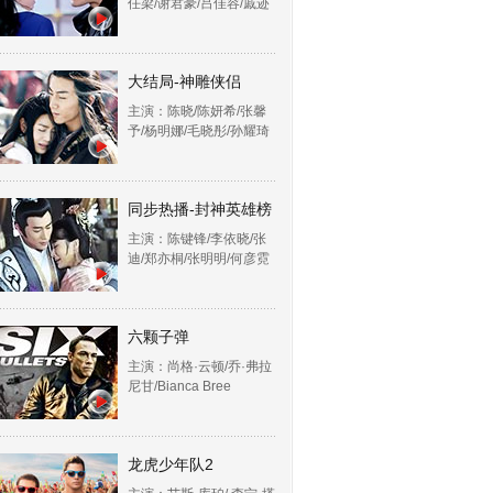
任梁/谢君豪/吕佳容/戚迹
大结局-神雕侠侣
主演：陈晓/陈妍希/张馨
予/杨明娜/毛晓彤/孙耀琦
同步热播-封神英雄榜
主演：陈键锋/李依晓/张
迪/郑亦桐/张明明/何彦霓
六颗子弹
主演：尚格·云顿/乔·弗拉
尼甘/Bianca Bree
龙虎少年队2