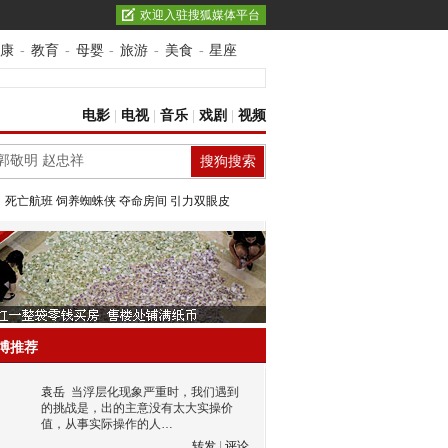
欢迎入驻搜狐媒体平台
康
-
教育
-
母婴
-
旅游
-
美食
-
星座
电影
|
电视
|
音乐
|
戏剧
|
视频
：
死亡航班
饲养蜘蛛侠
夺命房间
引力双眼皮
博推荐
袁岳
当浮层化现象严重时，我们遇到
的挑战是，出的主意没有太大实操价
值，从事实际操作的人…
转发
|
评论