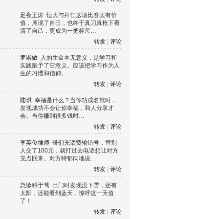
足夜王涛
恒大与拜仁这场比赛太有价
值，展现了自己，也终于真刀真枪下看
清了自己，更成为一把标尺…
转发
|
评论
罗崇敏
人的生命本无意义，是学习和
实践赋予了它意义。应该把学习作为人
生的习惯和信仰。
转发
|
评论
陆琪
幸福是什么？当你功成名就时，
发现成功不会让你幸福，和人分享才
会。当你赚到很多钱时…
转发
|
评论
李英俊律师
哥们充话费输错号，替别
人交了100元，就打过去电话想让对方
充点回来。对方特郁闷地说…
转发
|
评论
急诊科于莺
出门时发现没下雪，还有
太阳，还能看到蓝天，惊呼这一天值
了！
转发
|
评论