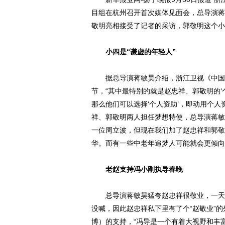
目组在杭州召开首次媒体见面会，总导演蒋
敬明亮相接受了记者的采访，郭敬明这个小
小四是“谦虚的年轻人”
据总导演蒋敏昊介绍，浙江卫视《中国梦
节，“其中最特别的就是赵忠祥、郭敬明的
那么他们可以选择‘个人资助’，即动用个
祥、郭敬明两人担任梦想特使，总导演蒋敏
一位周立波，但现在我们加了赵忠祥和郭敬
华。而有一些中老年追梦人可能就会更倾向
老赵支持冯小刚执导春晚
总导演蒋敏昊猛夸赵忠祥很敬业，一天连
没喊，因此赵忠祥私下里有了个“赵敬业”
博）的支持，“冯导是一个有着大视野和丰