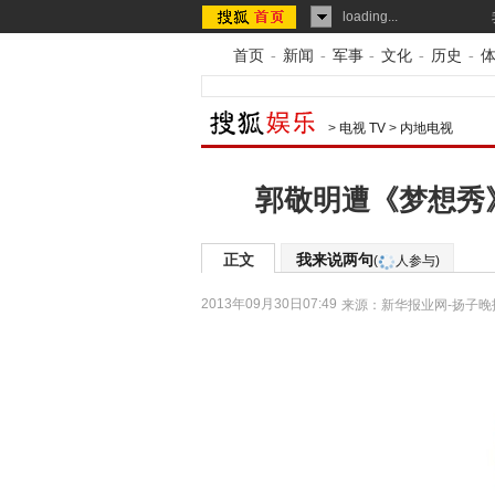
loading...
首页
-
新闻
-
军事
-
文化
-
历史
-
>
电视 TV
>
内地电视
郭敬明遭《梦想秀
正文
我来说两句
(
人参与)
2013年09月30日07:49
来源：
新华报业网-扬子晚