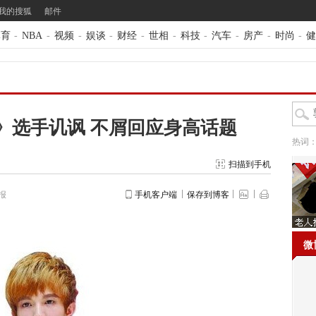
我的搜狐
邮件
体育
-
NBA
-
视频
-
娱谈
-
财经
-
世相
-
科技
-
汽车
-
房产
-
时尚
-
健
》选手讥讽 不屑回应身高话题
热词
扫描到手机
报
手机客户端
保存到博客
微