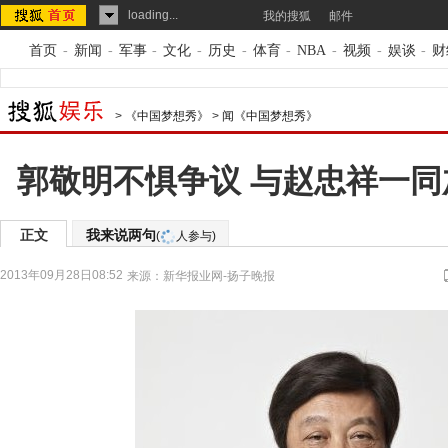
loading...
我的搜狐
邮件
首页
-
新闻
-
军事
-
文化
-
历史
-
体育
-
NBA
-
视频
-
娱谈
-
财
>
《中国梦想秀》
>
闻《中国梦想秀》
郭敬明不惧争议 与赵忠祥一同
正文
我来说两句
(
人参与)
2013年09月28日08:52
来源：
新华报业网-扬子晚报