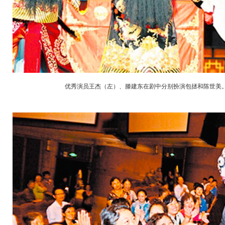
优秀演员王杰（左）、滕建东在剧中分别扮演包拯和陈世美