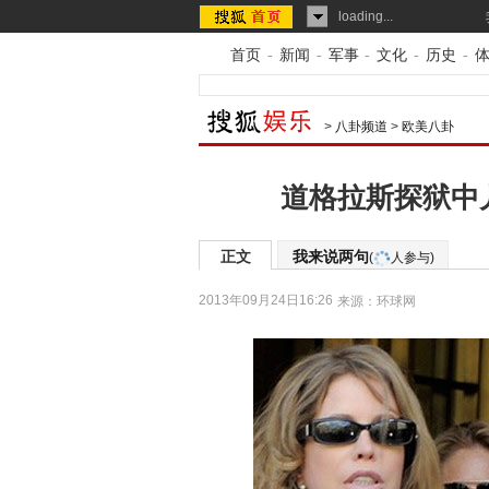
loading...
首页
-
新闻
-
军事
-
文化
-
历史
-
>
八卦频道
>
欧美八卦
道格拉斯探狱中
正文
我来说两句
(
人参与)
2013年09月24日16:26
来源：
环球网