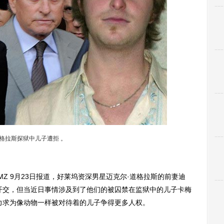
格拉斯探狱中儿子遭拒 。
 9月23日报道，好莱坞资深男星迈克尔·道格拉斯的前妻迪
开交，但当近日事情涉及到了他们的被囚禁在监狱中的儿子卡梅
力求为像动物一样被对待着的儿子争得更多人权。