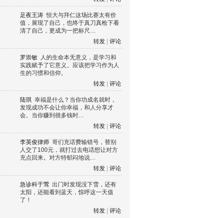
足夜王涛
恒大与拜仁这场比赛太有价
值，展现了自己，也终于真刀真枪下看
清了自己，更成为一把标尺…
转发
|
评论
罗崇敏
人的生命本无意义，是学习和
实践赋予了它意义。应该把学习作为人
生的习惯和信仰。
转发
|
评论
陆琪
幸福是什么？当你功成名就时，
发现成功不会让你幸福，和人分享才
会。当你赚到很多钱时…
转发
|
评论
李英俊律师
哥们充话费输错号，替别
人交了100元，就打过去电话想让对方
充点回来。对方特郁闷地说…
转发
|
评论
急诊科于莺
出门时发现没下雪，还有
太阳，还能看到蓝天，惊呼这一天值
了！
转发
|
评论