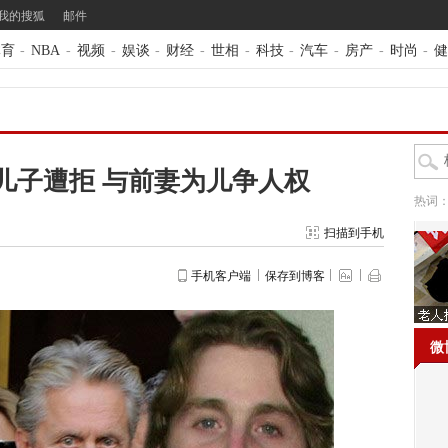
我的搜狐
邮件
体育
-
NBA
-
视频
-
娱谈
-
财经
-
世相
-
科技
-
汽车
-
房产
-
时尚
-
健
儿子遭拒 与前妻为儿争人权
热词
扫描到手机
手机客户端
保存到博客
微