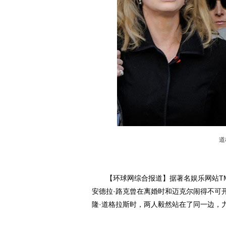
道
【环球网综合报道】据著名娱乐网站TMZ
安德拉·路克曾在离婚时和迈克尔闹得不可
隆·道格拉斯时，两人毅然站在了同一边，