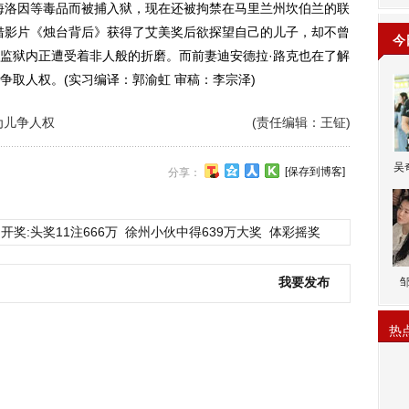
洛因等毒品而被捕入狱，现在还被拘禁在马里兰州坎伯兰的联
借影片《烛台背后》获得了艾美奖后欲探望自己的儿子，却不曾
今
监狱内正遭受着非人般的折磨。而前妻迪安德拉·路克也在了解
争取人权。(实习编译：郭渝虹 审稿：李宗泽)
为儿争人权
(责任编辑：王钲)
吴
[保存到博客]
分享：
开奖:头奖11注666万
徐州小伙中得639万大奖
体彩摇奖
我要发布
热