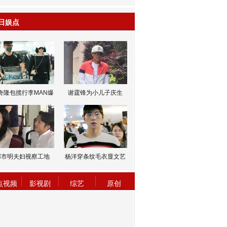
日娱点
奇隆包揽行李MAN爆
谢霆锋为小儿子庆生
邹市明夫妇视察工地
杨洋穿条纹毛衣显文艺
点视频
影视剧
综艺
原创