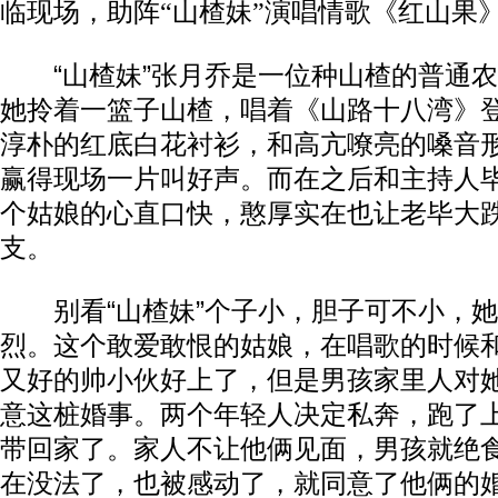
临现场，助阵“山楂妹”演唱情歌《红山果
“山楂妹”张月乔是一位种山楂的普通农
她拎着一篮子山楂，唱着《山路十八湾》
淳朴的红底白花衬衫，和高亢嘹亮的嗓音
赢得现场一片叫好声。而在之后和主持人
个姑娘的心直口快，憨厚实在也让老毕大
支。
别看“山楂妹”个子小，胆子可不小，她
烈。这个敢爱敢恨的姑娘，在唱歌的时候
又好的帅小伙好上了，但是男孩家里人对
意这桩婚事。两个年轻人决定私奔，跑了
带回家了。家人不让他俩见面，男孩就绝
在没法了，也被感动了，就同意了他俩的