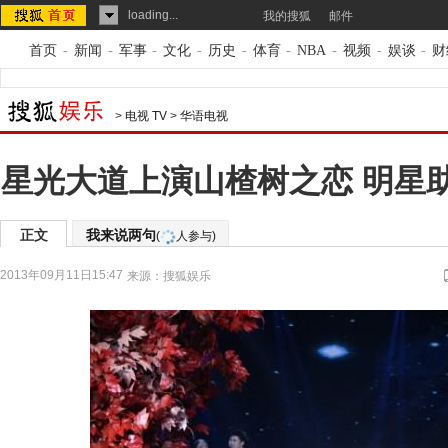
loading...
我的搜狐
邮件
首页
-
新闻
-
军事
-
文化
-
历史
-
体育
-
NBA
-
视频
-
娱谈
-
财
>
电视 TV
>
华语电视
星光大道上演山楂树之恋 明星
正文
我来说两句
(
人参与)
2013年09月11日15:47
来源：
搜狐娱乐