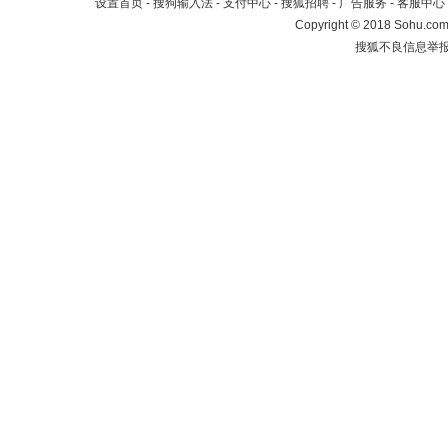
设置首页
-
搜狗输入法
-
支付中心
-
搜狐招聘
-
广告服务
-
客服中心
Copyright
©
2018 Sohu.com 
搜狐不良信息举