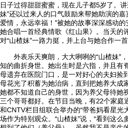
日子过得甜甜蜜蜜，现在儿子都5岁了。讲
妹”还以过来人的口气鼓励来帮她助演的嘉
爱情，永远幸福！”被她的故事深深感动的
她合唱一首经典情歌《红山果》。当天的
对“山楂妹”一路力挺，并上台与她合作一
外表乐天爽朗，大大咧咧的“山楂妹”，
知的曲折身世。她出生时是六指，并且有
母遗弃在医院门口，是一对好心的夫妇捡
母花光了积蓄为她治病，直到把她养大成
她都不知道自己的身世，因为养父母待她
三个哥哥都好。在节目当晚，有22个家庭
和CNTV栏目组联合举办的“带爸妈看星光
场作为特别观众。“山楂妹”说，“看到这么
想到了他们（养父母），虽然我不是亲生