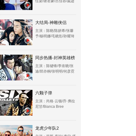
任梁/谢君豪/吕佳容/戚迹
大结局-神雕侠侣
主演：陈晓/陈妍希/张馨
予/杨明娜/毛晓彤/孙耀琦
同步热播-封神英雄榜
主演：陈键锋/李依晓/张
迪/郑亦桐/张明明/何彦霓
六颗子弹
主演：尚格·云顿/乔·弗拉
尼甘/Bianca Bree
龙虎少年队2