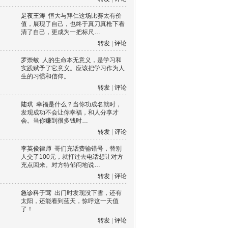
足夜王涛
恒大与拜仁这场比赛太有价
值，展现了自己，也终于真刀真枪下看
清了自己，更成为一把标尺…
转发
|
评论
罗崇敏
人的生命本无意义，是学习和
实践赋予了它意义。应该把学习作为人
生的习惯和信仰。
转发
|
评论
陆琪
幸福是什么？当你功成名就时，
发现成功不会让你幸福，和人分享才
会。当你赚到很多钱时…
转发
|
评论
李英俊律师
哥们充话费输错号，替别
人交了100元，就打过去电话想让对方
充点回来。对方特郁闷地说…
转发
|
评论
急诊科于莺
出门时发现没下雪，还有
太阳，还能看到蓝天，惊呼这一天值
了！
转发
|
评论