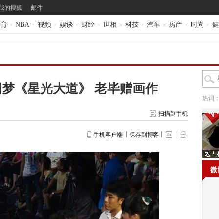
我的搜狐
邮件
体育
-
NBA
-
视频
-
娱谈
-
财经
-
世相
-
科技
-
汽车
-
房产
-
时尚
-
健
梦《星光大道》 老毕赠画作
热词
扫描到手机
手机客户端
保存到博客
微