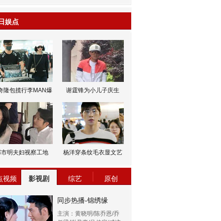
日娱点
奇隆包揽行李MAN爆
谢霆锋为小儿子庆生
邹市明夫妇视察工地
杨洋穿条纹毛衣显文艺
点视频
影视剧
综艺
原创
同步热播-锦绣缘
主演：黄晓明/陈乔恩/乔