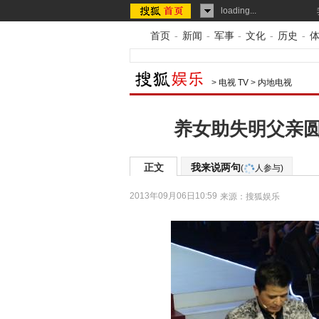
loading...
首页
-
新闻
-
军事
-
文化
-
历史
-
>
电视 TV
>
内地电视
养女助失明父亲圆
正文
我来说两句
(
人参与)
2013年09月06日10:59
来源：
搜狐娱乐