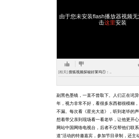
由于您未安装flash播放器视频
击
这里
安装
[相关]
搜狐视频探秘好莱坞①：..
副黑色墨镜，一直不曾取下。人们正在诧异
年，视力非常不好，看很多东西都很模糊，
不漏。每次看《星光大道》，听到老毕的声
想着带父亲到现场看一看老毕，让他更开心
网站中国网络电视台，后者不仅帮他们联系
道”活动的特邀嘉宾，参加节目录制，还主