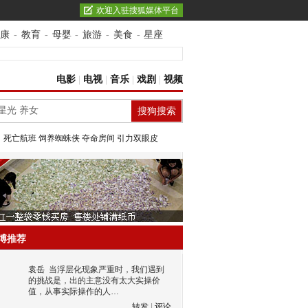
欢迎入驻搜狐媒体平台
康
-
教育
-
母婴
-
旅游
-
美食
-
星座
电影
|
电视
|
音乐
|
戏剧
|
视频
：
死亡航班
饲养蜘蛛侠
夺命房间
引力双眼皮
博推荐
袁岳
当浮层化现象严重时，我们遇到
的挑战是，出的主意没有太大实操价
值，从事实际操作的人…
转发
|
评论