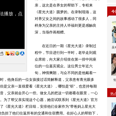
亲，这次是在养女的帮助下，专程来
今
《星光大道》圆梦的。在录制现场，这
无法播放，点
对养父女之间的故事感动了很多人，同
样身为父亲的主持人毕福剑更是感触良
深，当场作画相赠。
在近日的一期《星光大道》录制过
吴
程中，节目进行到一半时，老毕走到观
众席前，向大家介绍坐在第一排中间座
位的一位嘉宾观众。这位男士年近六
旬，神情爽朗，与众不同的是他戴着一
时，他身后的一位女孩接过话筒解释道，父亲患有青光眼多
但是父亲一直很爱看《星光大道》，哪怕是“听”，也坚持每期
音，父亲就会开心一些。做女儿的把这一切都看在眼里，一心
热
。为了帮父亲实现这个心愿，她尝试联系到《星光大道》官方
了《星光大道》栏目组，安排他们全家作为“带爸妈上星光大
动负担了他们往返所有的交通和住宿费用。在好心人的帮助下，