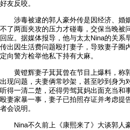
好友反咬。
涉毒被逮的郭人豪外传是因经济、婚姻
不了两面夹攻的压力才碰毒，交保当晚被
回应。据媒体报导，他与太太Nina的关系
传出因生活费问题殴打妻子，导致妻子圈
定向警方检举他私下持有大麻。
黄镫辉妻子萁萁曾在节目上爆料，称郭人
出现问题，夫妻俩常吵架，甚至吵到身为
听得一清二楚，还得劳驾萁妈出面充当和
殴妻家暴一事，妻子已拍照存证并考虑提
者会说明。
Nina不久前上《康熙来了》大谈郭人