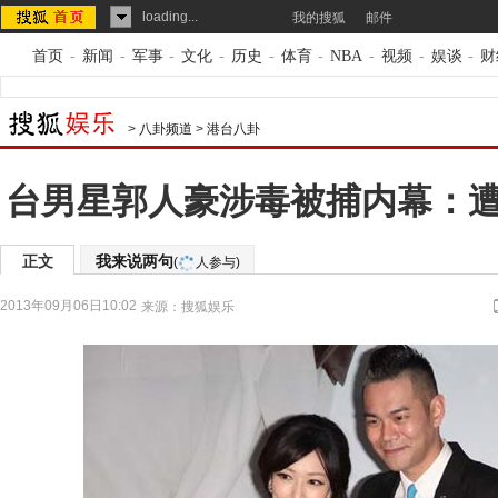
loading...
我的搜狐
邮件
首页
-
新闻
-
军事
-
文化
-
历史
-
体育
-
NBA
-
视频
-
娱谈
-
财
>
八卦频道
>
港台八卦
台男星郭人豪涉毒被捕内幕：
正文
我来说两句
(
人参与)
2013年09月06日10:02
来源：
搜狐娱乐