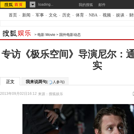
loading...
我的搜狐
邮件
首页
-
新闻
-
军事
-
文化
-
历史
-
体育
-
NBA
-
视频
-
娱谈
-
财
>
电影 Movie
>
国外电影动态
专访《极乐空间》导演尼尔：
实
正文
我来说两句
(
人参与)
2013年09月02日16:12
来源：
搜狐娱乐