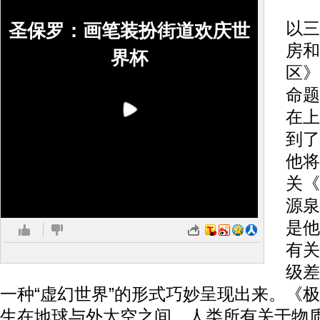
尼
以三
圣保罗：画笔装扮街道欢庆世
房和
界杯
区》
命题
在上
到了
他将
关《
源泉
是他
有关
级差
一种“虚幻世界”的形式巧妙呈现出来。《
生在地球与外太空之间，人类所有关于物