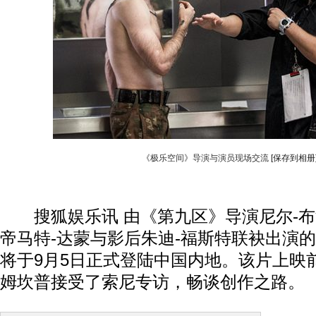
《极乐空间》导演与演员现场交流
[保存到相册
搜狐娱乐讯 由《第九区》导演尼尔-布
帝马特-达蒙与影后朱迪-福斯特联袂出演
将于9月5日正式登陆中国内地。该片上映
姆坎普接受了索尼专访，畅谈创作之路。