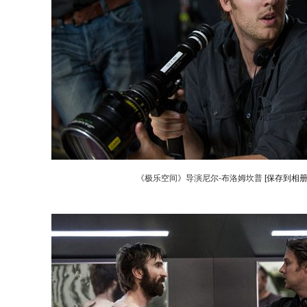
《极乐空间》导演尼尔-布洛姆坎普
[保存到相册