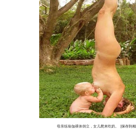
母亲练瑜伽裸体倒立，女儿爬来吃奶。
[保存到相