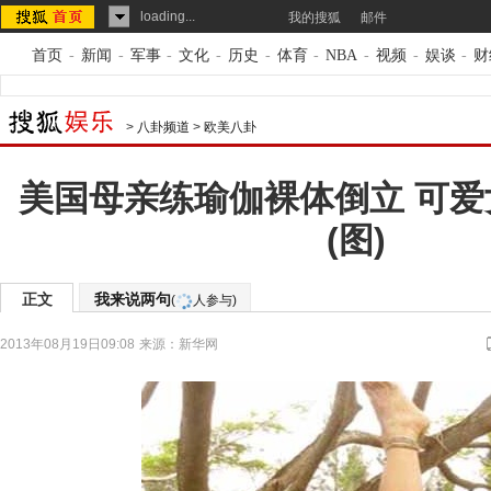
loading...
我的搜狐
邮件
首页
-
新闻
-
军事
-
文化
-
历史
-
体育
-
NBA
-
视频
-
娱谈
-
财
>
八卦频道
>
欧美八卦
美国母亲练瑜伽裸体倒立 可
(图)
正文
我来说两句
(
人参与)
2013年08月19日09:08
来源：
新华网