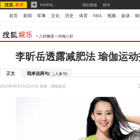
loading...
我的搜狐
邮件
首页
-
新闻
-
军事
-
文化
-
历史
-
体育
-
NBA
-
视频
-
娱谈
-
财
>
八卦频道
>
内地八卦
李昕岳透露减肥法 瑜伽运动
正文
我来说两句
(
人参与)
2013年08月15日14:43
来源：
搜狐娱乐