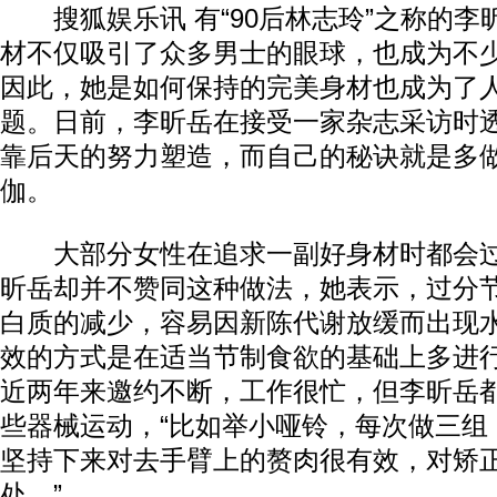
搜狐娱乐讯 有“90后林志玲”之称的李
材不仅吸引了众多男士的眼球，也成为不
因此，她是如何保持的完美身材也成为了
题。日前，李昕岳在接受一家杂志采访时
靠后天的努力塑造，而自己的秘诀就是多
伽。
大部分女性在追求一副好身材时都会过
昕岳却并不赞同这种做法，她表示，过分
白质的减少，容易因新陈代谢放缓而出现水
效的方式是在适当节制食欲的基础上多进行
近两年来邀约不断，工作很忙，但李昕岳
些器械运动，“比如举小哑铃，每次做三组
坚持下来对去手臂上的赘肉很有效，对矫
处。”