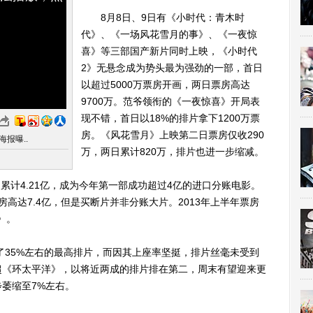
8月8日、9日有《小时代：青木时
代》、《一场风花雪月的事》、《一夜惊
喜》等三部国产新片同时上映，《小时代
2》无悬念成为势头最为强劲的一部，首日
以超过5000万票房开画，两日票房高达
9700万。范爷领衔的《一夜惊喜》开局表
现不错，首日以18%的排片拿下1200万票
房。《风花雪月》上映第二日票房仅收290
报曝..
万，两日累计820万，排片也进一步缩减。
累计4.21亿，成为今年第一部成功超过4亿的进口分账电影。
高达7.4亿，但是买断片并非分账大片。2013年上半年票房
》。
35%左右的最高排片，而因其上座率坚挺，排片丝毫未受到
超《环太平洋》，以将近两成的排片排在第二，周末有望迎来更
萎缩至7%左右。