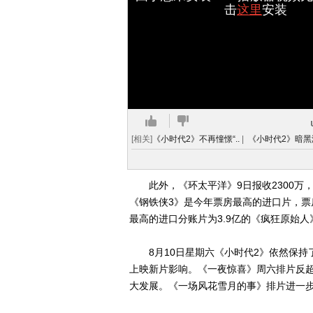
击
这里
安装
[相关]
《小时代2》不再憧憬“..
|
《小时代2》暗黑海
此外，《环太平洋》9日报收2300万，
《钢铁侠3》是今年票房最高的进口片，票房
最高的进口分账片为3.9亿的《疯狂原始人
8月10日星期六《小时代2》依然保持了
上映新片影响。《一夜惊喜》周六排片反
大发展。《一场风花雪月的事》排片进一步