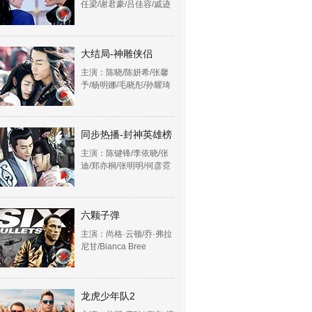
任梁/谢君豪/吕佳容/戚迹
大结局-神雕侠侣
主演：陈晓/陈妍希/张馨
予/杨明娜/毛晓彤/孙耀琦
同步热播-封神英雄榜
主演：陈键锋/李依晓/张
迪/郑亦桐/张明明/何彦霓
六颗子弹
主演：尚格·云顿/乔·弗拉
尼甘/Bianca Bree
龙虎少年队2