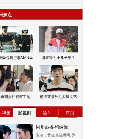
日娱点
奇隆包揽行李MAN爆
谢霆锋为小儿子庆生
邹市明夫妇视察工地
杨洋穿条纹毛衣显文艺
点视频
影视剧
综艺
原创
同步热播-锦绣缘
主演：黄晓明/陈乔恩/乔