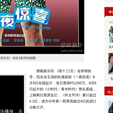
今
吴
一夜惊喜》海报
[保存到相册]
搜狐娱乐讯 （陆十三/文）金依萌执
导，范冰冰主演的性感喜剧《一夜惊喜》8
月9日全国起片，首日票房约1200万。8月8
日起片的《小时代：青木时代》势头甚猛，
热
上映两日票房近亿，《环太平洋》累计超过
4.2亿，成为今年第一部票房超过4亿的进口
分账大片。
无法播放，点