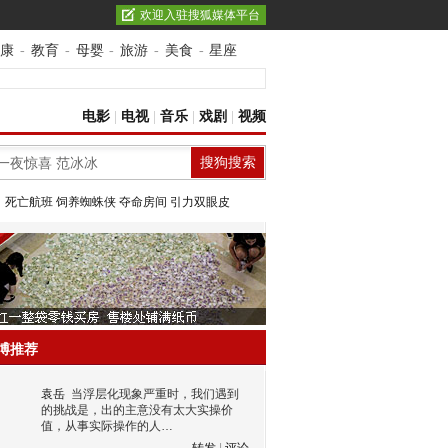
欢迎入驻搜狐媒体平台
康
-
教育
-
母婴
-
旅游
-
美食
-
星座
电影
|
电视
|
音乐
|
戏剧
|
视频
：
死亡航班
饲养蜘蛛侠
夺命房间
引力双眼皮
博推荐
袁岳
当浮层化现象严重时，我们遇到
的挑战是，出的主意没有太大实操价
值，从事实际操作的人…