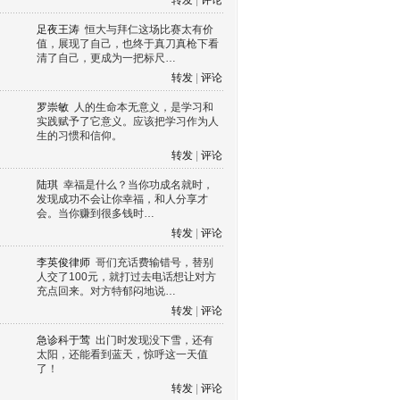
转发
|
评论
足夜王涛
恒大与拜仁这场比赛太有价
值，展现了自己，也终于真刀真枪下看
清了自己，更成为一把标尺…
转发
|
评论
罗崇敏
人的生命本无意义，是学习和
实践赋予了它意义。应该把学习作为人
生的习惯和信仰。
转发
|
评论
陆琪
幸福是什么？当你功成名就时，
发现成功不会让你幸福，和人分享才
会。当你赚到很多钱时…
转发
|
评论
李英俊律师
哥们充话费输错号，替别
人交了100元，就打过去电话想让对方
充点回来。对方特郁闷地说…
转发
|
评论
急诊科于莺
出门时发现没下雪，还有
太阳，还能看到蓝天，惊呼这一天值
了！
转发
|
评论