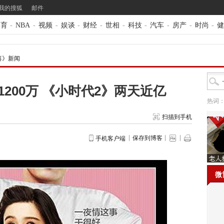
我的搜狐
邮件
体育
-
NBA
-
视频
-
娱谈
-
财经
-
世相
-
科技
-
汽车
-
房产
-
时尚
-
健
喜》新闻
200万 《小时代2》两天近亿
热词
扫描到手机
保存到博客
手机客户端
微