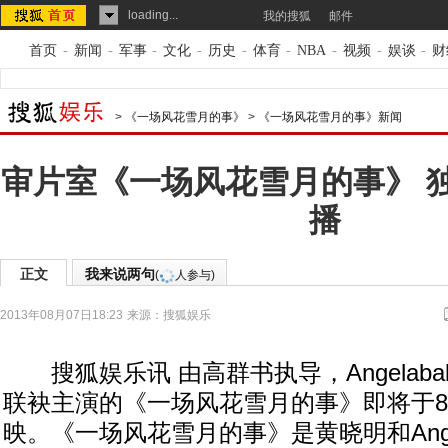
loading...
我的搜狐
邮件
首页
-
新闻
-
军事
-
文化
-
历史
-
体育
-
NBA
-
视频
-
娱谈
-
财
>
《一场风花雪月的事》
>
《一场风花雪月的事》新闻
审片室《一场风花雪月的事》 
播
正文
我来说两句
(
人参与)
2013年08月07日18:23
来源：
搜狐娱乐
搜狐娱乐讯 由高群书执导，Angelaba
联袂主演的《一场风花雪月的事》即将于8月
映。《一场风花雪月的事》是黄晓明和Ange