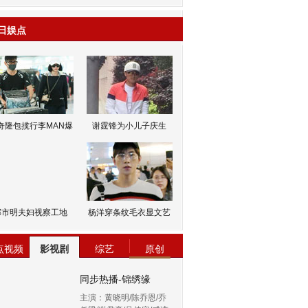
日娱点
奇隆包揽行李MAN爆
谢霆锋为小儿子庆生
邹市明夫妇视察工地
杨洋穿条纹毛衣显文艺
点视频
影视剧
综艺
原创
同步热播-锦绣缘
主演：黄晓明/陈乔恩/乔