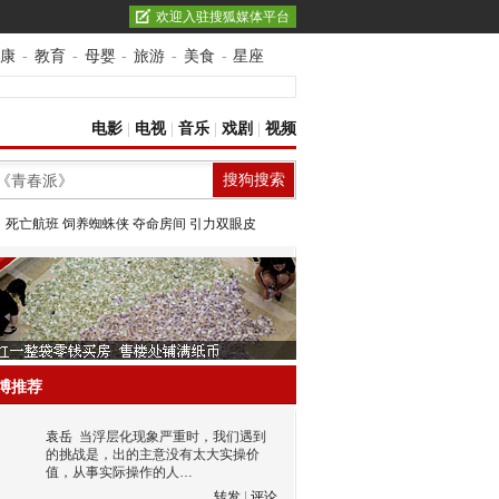
欢迎入驻搜狐媒体平台
康
-
教育
-
母婴
-
旅游
-
美食
-
星座
电影
|
电视
|
音乐
|
戏剧
|
视频
：
死亡航班
饲养蜘蛛侠
夺命房间
引力双眼皮
博推荐
袁岳
当浮层化现象严重时，我们遇到
的挑战是，出的主意没有太大实操价
值，从事实际操作的人…
转发
|
评论