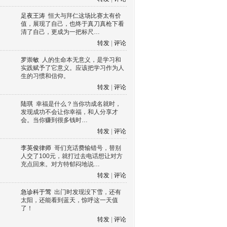
足夜王涛
恒大与拜仁这场比赛太有价
值，展现了自己，也终于真刀真枪下看
清了自己，更成为一把标尺…
转发
|
评论
罗崇敏
人的生命本无意义，是学习和
实践赋予了它意义。应该把学习作为人
生的习惯和信仰。
转发
|
评论
陆琪
幸福是什么？当你功成名就时，
发现成功不会让你幸福，和人分享才
会。当你赚到很多钱时…
转发
|
评论
李英俊律师
哥们充话费输错号，替别
人交了100元，就打过去电话想让对方
充点回来。对方特郁闷地说…
转发
|
评论
急诊科于莺
出门时发现没下雪，还有
太阳，还能看到蓝天，惊呼这一天值
了！
转发
|
评论