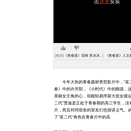
击
这里
安装
[相关]
《青春派》首映 李冰冰..
|
《青春派》人文影
今年大热的青春题材类型影片中，“富二
春》中的许开阳，《小时代》中的顾源，这
美丽女主角的心，却能轻易俘获大批女观众
二代”贾迪是正处于青春期的高三学生，没
片，而且对同宿舍的室友们也很讲义气。
了“富二代”角色在青春片中的高