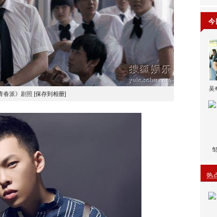
今
吴
青春派》剧照
[保存到相册]
热