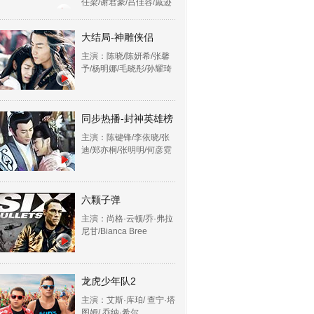
任梁/谢君豪/吕佳容/戚迹
大结局-神雕侠侣
主演：陈晓/陈妍希/张馨
予/杨明娜/毛晓彤/孙耀琦
同步热播-封神英雄榜
主演：陈键锋/李依晓/张
迪/郑亦桐/张明明/何彦霓
六颗子弹
主演：尚格·云顿/乔·弗拉
尼甘/Bianca Bree
龙虎少年队2
主演：艾斯·库珀/ 查宁·塔
图姆/ 乔纳·希尔