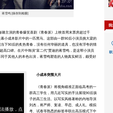
蒋雪鸣
[保存到相册]
我
璐主演的青春爆笑喜剧《青春派》上映首周末票房超过千
幕小成本影片中的一匹黑马。这部由一群90后小演员挑大梁的
当下90后的炙热青春，没有任何华丽的道具，也没有浮夸的情
的超高口碑。在片中饰演“富二代”贾迪的蒋雪鸣，是这帮小演员
不同于其他人的本色出演，蒋雪鸣塑造的人物真实鲜活，颇受好
小成本突围大片
《青春派》将视角瞄准正面临高考的一
群高三学生，用几近写实的手法展现90后孩
子的高三生活。以写实风格著称的内地导演
刘杰，将严师、复读、早恋、成人礼、模拟
无法播放，点
考、试卷等熟悉的标签串联出高压模式下中