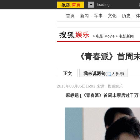
loading...
首页
-
新闻
-
军事
-
文化
-
历史
-
>
电影 Movie
>
电影新闻
《青春派》首周末
正文
我来说两句
(
人参与)
2013年08月05日16:03
来源：
搜狐娱乐
原标题
[
《青春派》首周末票房过千万