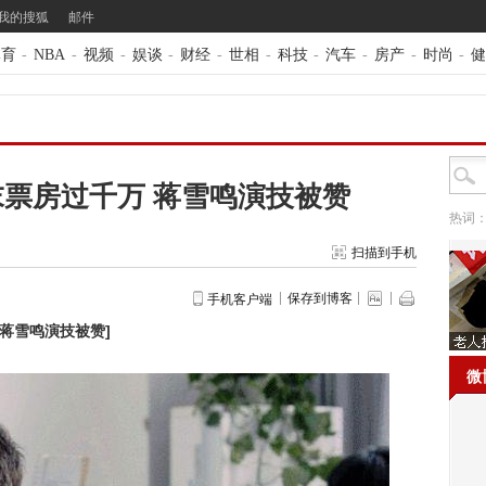
我的搜狐
邮件
体育
-
NBA
-
视频
-
娱谈
-
财经
-
世相
-
科技
-
汽车
-
房产
-
时尚
-
健
票房过千万 蒋雪鸣演技被赞
热词
扫描到手机
保存到博客
手机客户端
 蒋雪鸣演技被赞
]
微