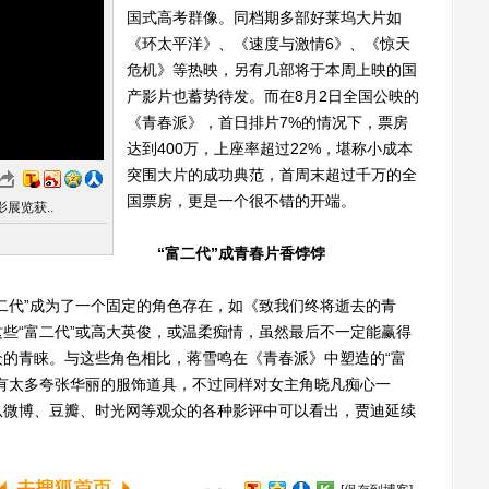
国式高考群像。同档期多部好莱坞大片如
《环太平洋》、《速度与激情6》、《惊天
危机》等热映，另有几部将于本周上映的国
产影片也蓄势待发。而在8月2日全国公映的
《青春派》，首日排片7%的情况下，票房
达到400万，上座率超过22%，堪称小成本
突围大片的成功典范，首周末超过千万的全
国票房，更是一个很不错的开端。
展览获..
“富二代”成青春片香饽饽
代”成为了一个固定的角色存在，如《致我们终将逝去的青
些“富二代”或高大英俊，或温柔痴情，虽然最后不一定能赢得
的青睐。与这些角色相比，蒋雪鸣在《青春派》中塑造的“富
有太多夸张华丽的服饰道具，不过同样对女主角晓凡痴心一
从微博、豆瓣、时光网等观众的各种影评中可以看出，贾迪延续