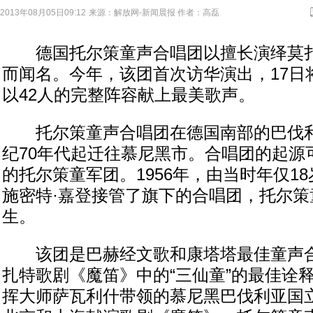
2013年08月05日09:12
来源：
解放网-新闻晨报
作者：高磊
德国托尔策童声合唱团以擅长演绎莫扎
而闻名。今年，该团首次访华演出，17日
以42人的完整阵容献上最美歌声。
托尔策童声合唱团在德国南部的巴伐利
纪70年代起迁往慕尼黑市。合唱团的起源
的托尔策童军团。1956年，由当时年仅1
施密特·嘉登接管了旗下的合唱团，托尔策
生。
该团是巴赫经文歌和康塔塔最佳童声合
扎特歌剧《魔笛》中的“三仙童”的最佳诠释
挥大师萨瓦利什带领的慕尼黑巴伐利亚国