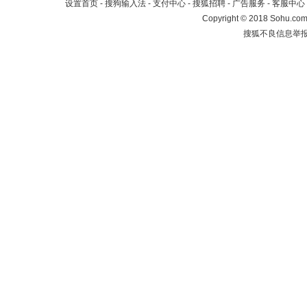
设置首页
-
搜狗输入法
-
支付中心
-
搜狐招聘
-
广告服务
-
客服中心
Copyright
©
2018 Sohu.com 
搜狐不良信息举