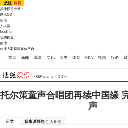
其他帐号登录：
腾讯QQ
新浪
人人网
loading...
我的搜狐
邮件
欢迎入驻搜狐媒体平台
首页
-
新闻
-
军事
-
文化
-
历史
-
体育
-
NBA
-
视频
-
娱谈
-
财
>
戏剧 drama
>
音文化
托尔策童声合唱团再续中国缘 
声
正文
我来说两句
(
人参与)