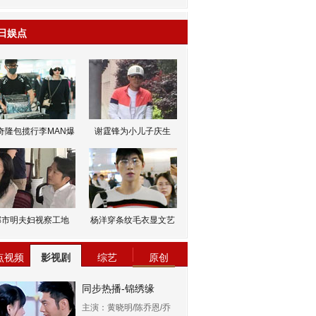
日娱点
奇隆包揽行李MAN爆
谢霆锋为小儿子庆生
邹市明夫妇视察工地
杨洋穿条纹毛衣显文艺
点视频
影视剧
综艺
原创
同步热播-锦绣缘
主演：黄晓明/陈乔恩/乔