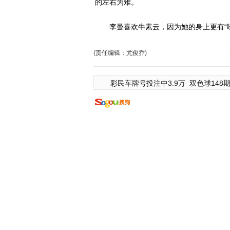
的左右为难。
李曼喜欢牛素云，因为她的身上更有“味
(责任编辑：尤俊乔)
彩民车牌号投注中3.9万
双色球148期