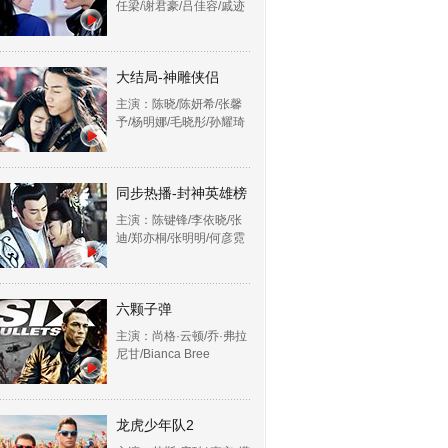
任梁/谢君豪/吕佳容/戚迹
大结局-神雕侠侣
主演：陈晓/陈妍希/张馨
予/杨明娜/毛晓彤/孙耀琦
同步热播-封神英雄榜
主演：陈键锋/李依晓/张
迪/郑亦桐/张明明/何彦霓
六颗子弹
主演：尚格·云顿/乔·弗拉
尼甘/Bianca Bree
龙虎少年队2