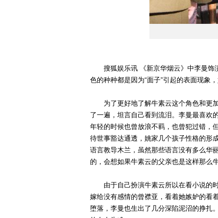
搜狐娱乐讯 《新京华烟云》中李曼饰演
色的种种都是因为“面子”引起的表面现象
为了更好地了解牛素云这个角色和更加
了一遍，坦言自己看到流泪。李曼最喜欢
年轻的时候也曾放浪不羁，也曾犯过错，
待世事豁达通透，姚家几个孩子性格的形
语言教导木兰，虽然那些语言没有多么华
的，会想如果牛素云的父亲也是这样那么
由于自己扮演牛素云所以在看小说的时
嫁给没有感情的曾襟亚，看着她嫉妒的看
堕落，李曼也生出了几分深陷泥沼的挣扎