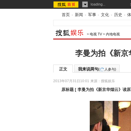
loading...
首页
-
新闻
-
军事
-
文化
-
历史
-
>
电视 TV
>
内地电视
李曼为拍《新京
正文
我来说两句
(
人参与)
2013年07月31日10:01
来源：
搜狐娱乐
原标题
[
李曼为拍《新京华烟云》读原