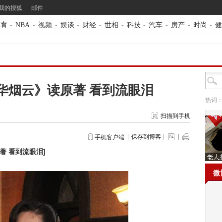
我的搜狐
邮件
体育
-
NBA
-
视频
-
娱谈
-
财经
-
世相
-
科技
-
汽车
-
房产
-
时尚
-
健
华烟云》读原著 看到流眼泪
热词
扫描到手机
保存到博客
手机客户端
著 看到流眼泪
]
微