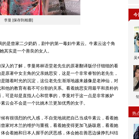
今
李曼
[保存到相册]
的是曾家二少奶奶，剧中的第一毒妇牛素云。牛素云这个角
，她其实是一个善良的女人。
吴
深入的了解，李曼将林语堂老先生的原著翻译版仔仔细细的看
的是原著中女主角的父亲姚思安，这是一个非常睿智的老先生，
但是随着时光的沉淀，这位老先生渐渐地越来越像是老神仙，对
成和他的教育有着不可分割的关系。看着姚思安用最平和质朴的
丽，可是却是直指人心和世事的，李曼对于这一点是非常嫉妒
牛素云会不会是一个比姚木兰更加优秀的女子。
热
候有很强烈的代入感，不自觉地就把自己当成牛素云，看着她
着曾家对木兰的维护与重视，看着她变得更加飞扬跋扈，看着她
。体会着她和日本人握手的厌恶感，体会她在善恶边缘挣扎纠结