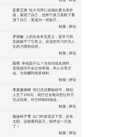
转发
|
评论
足夜王涛
恒大与拜仁这场比赛太有价
值，展现了自己，也终于真刀真枪下看
清了自己，更成为一把标尺…
转发
|
评论
罗崇敏
人的生命本无意义，是学习和
实践赋予了它意义。应该把学习作为人
生的习惯和信仰。
转发
|
评论
陆琪
幸福是什么？当你功成名就时，
发现成功不会让你幸福，和人分享才
会。当你赚到很多钱时…
转发
|
评论
李英俊律师
哥们充话费输错号，替别
人交了100元，就打过去电话想让对方
充点回来。对方特郁闷地说…
转发
|
评论
急诊科于莺
出门时发现没下雪，还有
太阳，还能看到蓝天，惊呼这一天值
了！
转发
|
评论