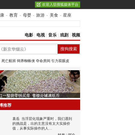
欢迎入驻搜狐媒体平台
康
-
教育
-
母婴
-
旅游
-
美食
-
星座
电影
|
电视
|
音乐
|
戏剧
|
视频
：
死亡航班
饲养蜘蛛侠
夺命房间
引力双眼皮
博推荐
袁岳
当浮层化现象严重时，我们遇到
的挑战是，出的主意没有太大实操价
值，从事实际操作的人…