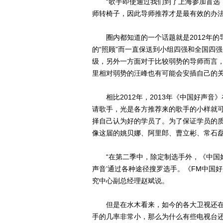
“歌手即使通过我们到了上海参加盲选，
师转椅子，因此导师推荐才是最有效的办法
圈内都知道的一个话题就是2012年的
的“照顾”而一直保送到小组四强和全国四
级，另外一方面对于比较弱势的导师而言，
里相对弱势的汪峰也有可能会安插自己的
相比2012年，2013年《中国好声音
请歌手，光是各方推荐来的歌手的小样就
择自己认为好的学员了。为了保证学员的
像这届的姚贝娜、阿里郎、曹立彬、常石
“在第二季中，除定制选手外，《中国好
声音’通过各种途径搜罗选手。《FM中国
究中心副总经理赵斌说。
但是在水木看来，如今的各大卫视还在搞
手的几率非常小，那么为什么有些电视台