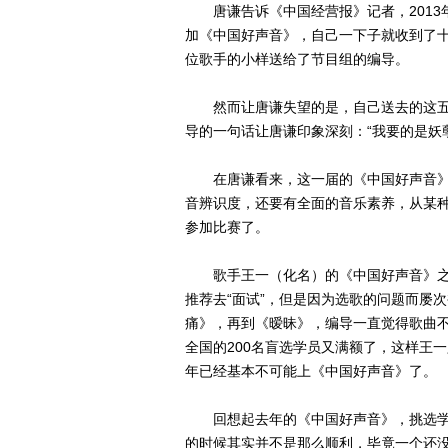
唐谦告诉《中国经营报》记者，2013
加《中国好声音》，自己一下子就收到了十
位歌手的小样送给了节目组的编导。
然而让唐谦失望的是，自己送去的这五
导的一句话让唐谦印象深刻：“我要的是妖
在唐谦看来，这一届的《中国好声音》
音辨识度，还要有全面的音乐素养，从某
参加比赛了。
歌手王一（化名）的《中国好声音》之路也
推荐去“面试”，但是因为选歌的问题而屡
痛》，再到《暧昧》，编导一直觉得歌曲
全国的200名盲选学员又满额了，这样王一
年已经基本不可能上《中国好声音》了。
回想起去年的《中国好声音》，挑选学员
的时候其实并不是那么顺利，毕竟一个还