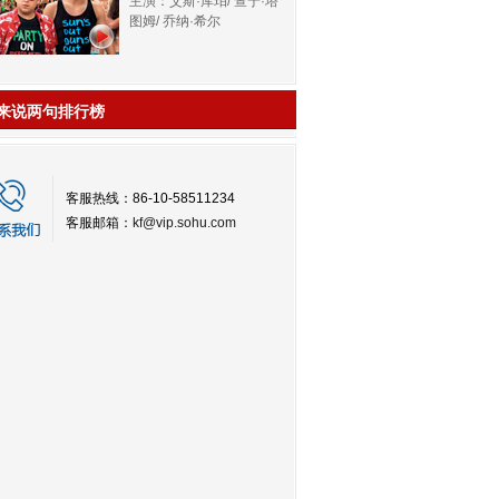
主演：艾斯·库珀/ 查宁·塔
图姆/ 乔纳·希尔
来说两句排行榜
客服热线：86-10-58511234
客服邮箱：
kf@vip.sohu.com