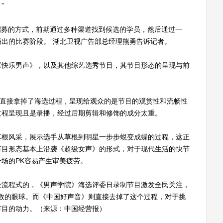
”
募的方式，前期通过多种渠道找到候选的学员，然后通过一
出的比赛阶段。”湖北卫视广告部总经理熊勇告诉记者。
快乐男声》，以及其他综艺选秀节目，其节目形态的呈现与前
直接拿掉了海选过程，呈现给观众的是节目的观赏性和流畅性
过程呈现且是录播，经过后期剪辑和修饰的成分太重。
根风采，展示选手从草根到明星一步步蜕变成蝶的过程，这正
节目形态基本上沿袭《超级女声》的形式，对于现代生活的快节
场的PK容易产生审美疲劳。
流程式的，《男声学院》海选评委日录制节目激发全民关注，
了无数的眼球。而《中国好声音》则直接去掉了这个过程，对于挑
节目的动力。（来源：中国经营报）