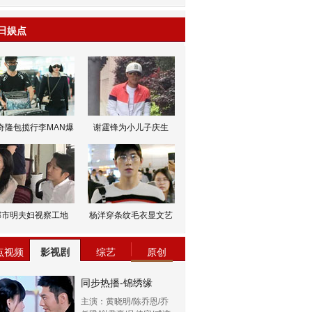
日娱点
奇隆包揽行李MAN爆
谢霆锋为小儿子庆生
邹市明夫妇视察工地
杨洋穿条纹毛衣显文艺
点视频
影视剧
综艺
原创
同步热播-锦绣缘
主演：黄晓明/陈乔恩/乔