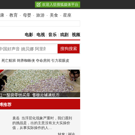
欢迎入驻搜狐媒体平台
康
-
教育
-
母婴
-
旅游
-
美食
-
星座
电影
|
电视
|
音乐
|
戏剧
|
视频
：
死亡航班
饲养蜘蛛侠
夺命房间
引力双眼皮
博推荐
袁岳
当浮层化现象严重时，我们遇到
的挑战是，出的主意没有太大实操价
值，从事实际操作的人…
转发
|
评论