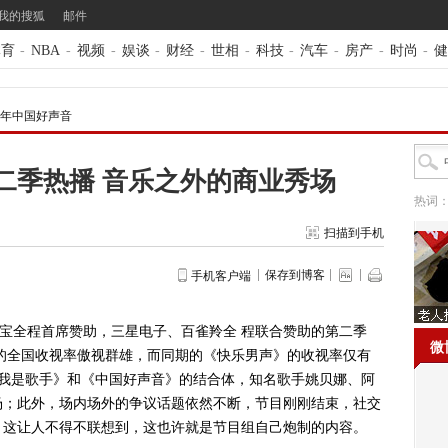
我的搜狐
邮件
体育
-
NBA
-
视频
-
娱谈
-
财经
-
世相
-
科技
-
汽车
-
房产
-
时尚
-
健
13年中国好声音
二季热播 音乐之外的商业秀场
热词
扫描到手机
保存到博客
手机客户端
宝全程首席赞助，三星电子、百雀羚全 程联合赞助的第二季
微
16的全国收视率傲视群雄，而同期的《快乐男声》的收视率仅有
是《我是歌手》和《中国好声音》的结合体，知名歌手姚贝娜、阿
场；此外，场内场外的争议话题依然不断，节目刚刚结束，社交
，这让人不得不联想到，这也许就是节目组自己炮制的内容。