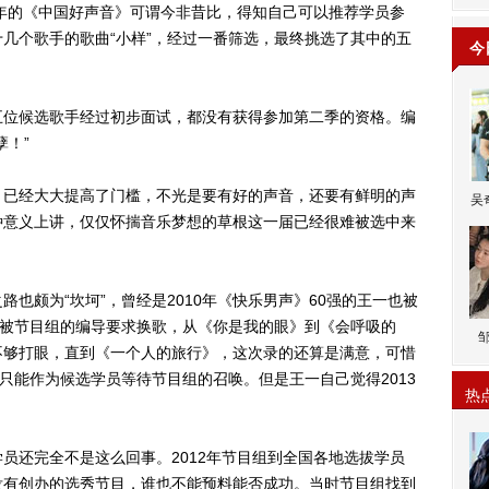
年的《中国好声音》可谓今非昔比，得知自己可以推荐学员参
几个歌手的歌曲“小样”，经过一番筛选，最终挑选了其中的五
今
位候选歌手经过初步面试，都没有获得参加第二季的资格。编
孽！”
已经大大提高了门槛，不光是要有好的声音，还要有鲜明的声
吴
种意义上讲，仅仅怀揣音乐梦想的草根这一届已经很难被选中来
颇为“坎坷”，曾经是2010年《快乐男声》60强的王一也被
次被节目组的编导要求换歌，从《你是我的眼》到《会呼吸的
不够打眼，直到《一个人的旅行》，这次录的还算是满意，可惜
只能作为候选学员等待节目组的召唤。但是王一自己觉得2013
热
还完全不是这么回事。2012年节目组到全国各地选拔学员
没有创办的选秀节目，谁也不能预料能否成功。当时节目组找到