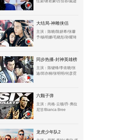
任梁/谢君豪/吕佳容/戚迹
大结局-神雕侠侣
主演：陈晓/陈妍希/张馨
予/杨明娜/毛晓彤/孙耀琦
同步热播-封神英雄榜
主演：陈键锋/李依晓/张
迪/郑亦桐/张明明/何彦霓
六颗子弹
主演：尚格·云顿/乔·弗拉
尼甘/Bianca Bree
龙虎少年队2