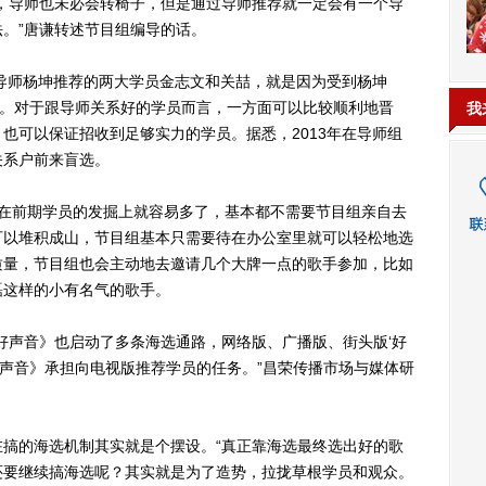
导师也未必会转椅子，但是通过导师推荐就一定会有一个导
。”唐谦转述节目组编导的话。
导师杨坤推荐的两大学员金志文和关喆，就是因为受到杨坤
强。对于跟导师关系好的学员而言，一方面可以比较顺利地晋
我
也可以保证招收到足够实力的学员。据悉，2013年在导师组
关系户前来盲选。
》在前期学员的发掘上就容易多了，基本都不需要节目组亲自去
可以堆积成山，节目组基本只需要待在办公室里就可以轻松地选
质量，节目组也会主动地去邀请几个大牌一点的歌手参加，比如
磊这样的小有名气的歌手。
声音》也启动了多条海选通路，网络版、广播版、街头版‘好
好声音》承担向电视版推荐学员的任务。”昌荣传播市场与媒体研
的海选机制其实就是个摆设。“真正靠海选最终选出好的歌
还要继续搞海选呢？其实就是为了造势，拉拢草根学员和观众。