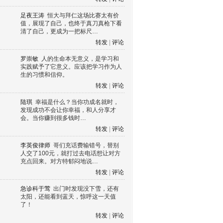
足夜王涛
恒大与拜仁这场比赛太有价
值，展现了自己，也终于真刀真枪下看
清了自己，更成为一把标尺…
转发
|
评论
罗崇敏
人的生命本无意义，是学习和
实践赋予了它意义。应该把学习作为人
生的习惯和信仰。
转发
|
评论
陆琪
幸福是什么？当你功成名就时，
发现成功不会让你幸福，和人分享才
会。当你赚到很多钱时…
转发
|
评论
李英俊律师
哥们充话费输错号，替别
人交了100元，就打过去电话想让对方
充点回来。对方特郁闷地说…
转发
|
评论
急诊科于莺
出门时发现没下雪，还有
太阳，还能看到蓝天，惊呼这一天值
了！
转发
|
评论