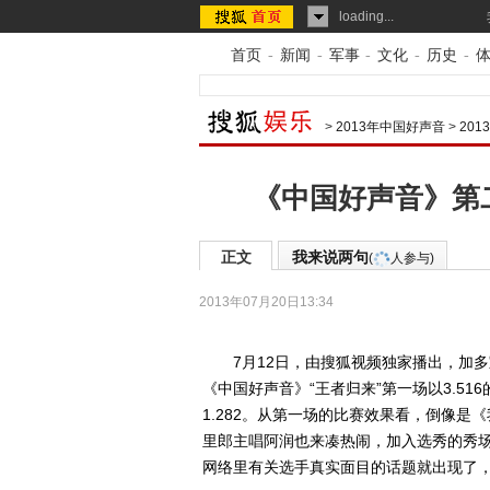
loading...
首页
-
新闻
-
军事
-
文化
-
历史
-
>
2013年中国好声音
>
20
《中国好声音》第
正文
我来说两句
(
人参与)
2013年07月20日13:34
7月12日，由搜狐视频独家播出，加多
《中国好声音》“王者归来”第一场以3.5
1.282。从第一场的比赛效果看，倒像
里郎主唱阿润也来凑热闹，加入选秀的秀
网络里有关选手真实面目的话题就出现了