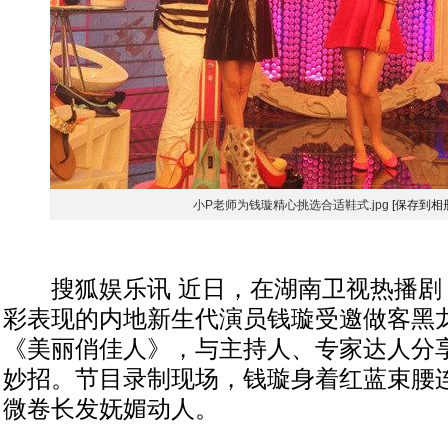
小P老师为钱璇精心挑选合适鞋式.jpg
[保存到相
搜狐娱乐讯 近日，在湖南卫视热播剧
彩表现的内地新生代演员钱璇受邀做客黑
《美丽俏佳人》，与主持人、专家达人分
妙招。节目录制现场，钱璇身着红蓝束腰
微卷长发妩媚动人。