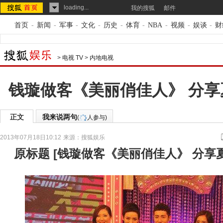
loading...
我的搜狐
邮件
首页
-
新闻
-
军事
-
文化
-
历史
-
体育
-
NBA
-
视频
-
娱谈
-
财
>
电视 TV
>
内地电视
钱璇做客《美丽俏佳人》 分
正文
我来说两句
(
人参与)
2013年07月18日10:12
来源：
搜狐娱乐
原标题
[
钱璇做客《美丽俏佳人》 分享