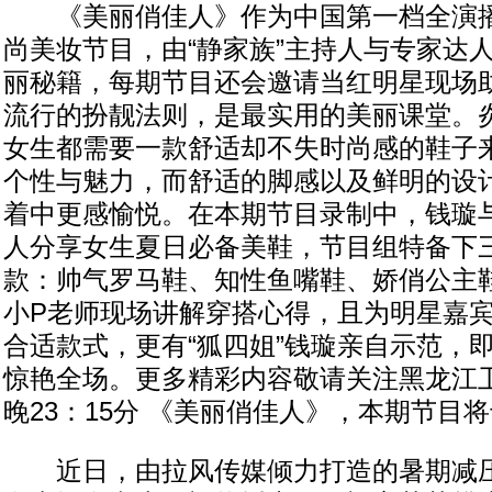
《美丽俏佳人》作为中国第一档全演播
尚美妆节目，由“静家族”主持人与专家达
丽秘籍，每期节目还会邀请当红明星现场
流行的扮靓法则，是最实用的美丽课堂。
女生都需要一款舒适却不失时尚感的鞋子
个性与魅力，而舒适的脚感以及鲜明的设
着中更感愉悦。在本期节目录制中，钱璇
人分享女生夏日必备美鞋，节目组特备下
款：帅气罗马鞋、知性鱼嘴鞋、娇俏公主
小P老师现场讲解穿搭心得，且为明星嘉
合适款式，更有“狐四姐”钱璇亲自示范，
惊艳全场。更多精彩内容敬请关注黑龙江
晚23：15分 《美丽俏佳人》，本期节目
近日，由拉风传媒倾力打造的暑期减压