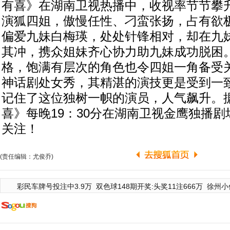
有喜》在湖南卫视热播中，收视率节节攀
演狐四姐，傲慢任性、刁蛮张扬，占有欲
偏爱九妹白梅瑛，处处针锋相对，却在九
其冲，携众姐妹齐心协力助九妹成功脱困
格，饱满有层次的角色也令四姐一角备受
神话剧处女秀，其精湛的演技更是受到一
记住了这位独树一帜的演员，人气飙升。
喜》每晚19：30分在湖南卫视金鹰独播
关注！
(责任编辑：尤俊乔)
彩民车牌号投注中3.9万
双色球148期开奖:头奖11注666万
徐州小