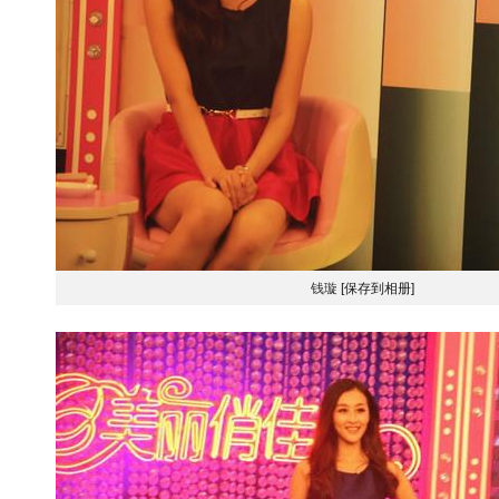
钱璇
[保存到相册]