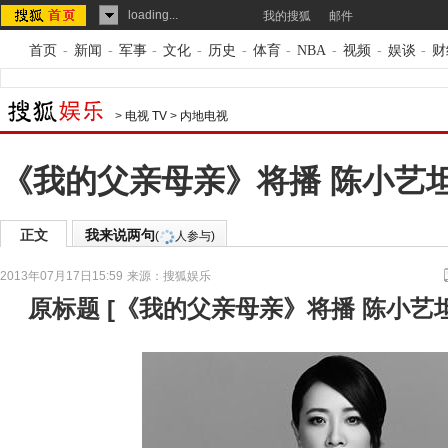
loading...
我的搜狐
邮件
首页
-
新闻
-
军事
-
文化
-
历史
-
体育
-
NBA
-
视频
-
娱谈
-
财
>
电视 TV
>
内地电视
《我的父亲母亲》将播 陈小艺
正文
我来说两句
(
人参与)
2013年07月17日15:59
来源：
搜狐娱乐
原标题
[
《我的父亲母亲》将播 陈小艺