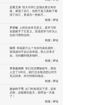
足夜王涛
恒大与拜仁这场比赛太有价
值，展现了自己，也终于真刀真枪下看
清了自己，更成为一把标尺…
转发
|
评论
罗崇敏
人的生命本无意义，是学习和
实践赋予了它意义。应该把学习作为人
生的习惯和信仰。
转发
|
评论
陆琪
幸福是什么？当你功成名就时，
发现成功不会让你幸福，和人分享才
会。当你赚到很多钱时…
转发
|
评论
李英俊律师
哥们充话费输错号，替别
人交了100元，就打过去电话想让对方
充点回来。对方特郁闷地说…
转发
|
评论
急诊科于莺
出门时发现没下雪，还有
太阳，还能看到蓝天，惊呼这一天值
了！
转发
|
评论