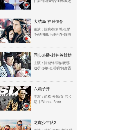
任梁/谢君豪/吕佳容/戚迹
大结局-神雕侠侣
主演：陈晓/陈妍希/张馨
予/杨明娜/毛晓彤/孙耀琦
同步热播-封神英雄榜
主演：陈键锋/李依晓/张
迪/郑亦桐/张明明/何彦霓
六颗子弹
主演：尚格·云顿/乔·弗拉
尼甘/Bianca Bree
龙虎少年队2