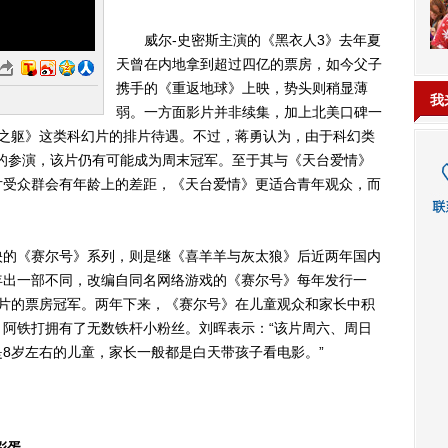
威尔-史密斯主演的《黑衣人3》去年夏
天曾在内地拿到超过四亿的票房，如今父子
携手的《重返地球》上映，势头则稍显薄
我
弱。一方面影片并非续集，加上北美口碑一
铁之躯》这类科幻片的排片待遇。不过，蒋勇认为，由于科幻类
的参演，该片仍有可能成为周末冠军。至于其与《天台爱情》
片受众群会有年龄上的差距，《天台爱情》更适合青年观众，而
的《赛尔号》系列，则是继《喜羊羊与灰太狼》后近两年国内
年出一部不同，改编自同名网络游戏的《赛尔号》每年发行一
动画片的票房冠军。两年下来，《赛尔号》在儿童观众和家长中积
阿铁打拥有了无数铁杆小粉丝。刘晖表示：“该片周六、周日
8岁左右的儿童，家长一般都是白天带孩子看电影。”