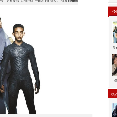
宣传，更有要和《小时代》一拼高下的劲头。
[保存到相册]
今
吴
热