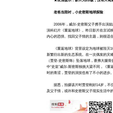
★友情提示：影片为2D版，没有片尾
老爸当陪衬，小史密斯地球探险
2006年，威尔-史密斯父子携手出演励
演科幻片《重返地球》。昨日影片在京试
内心的恐惧、找回父子情的主题，则很适
《重返地球》背景设定为地球被毁灭10
新繁衍出新的生态系统。在一次偶发的灾难
（贾登-史密斯饰）坠落地球，赛弗大腿骨
中“史皇”威尔-斯密斯独挑大梁不同，《
时的青涩，贾登的演技也有了不小的进步
据悉，拍摄该片时贾登刚好14岁，不仅
及父子情，或许和史密斯父子现实生活中