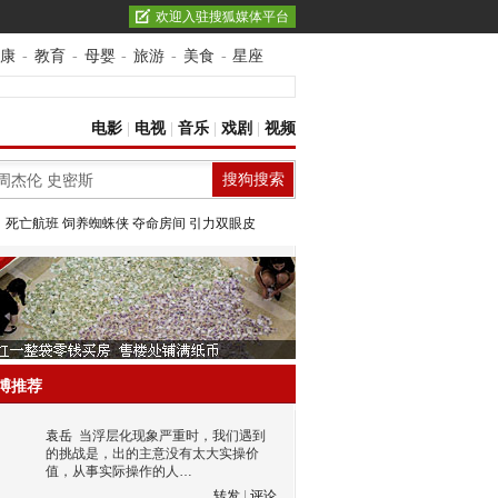
欢迎入驻搜狐媒体平台
康
-
教育
-
母婴
-
旅游
-
美食
-
星座
电影
|
电视
|
音乐
|
戏剧
|
视频
：
死亡航班
饲养蜘蛛侠
夺命房间
引力双眼皮
博推荐
袁岳
当浮层化现象严重时，我们遇到
的挑战是，出的主意没有太大实操价
值，从事实际操作的人…
转发
|
评论