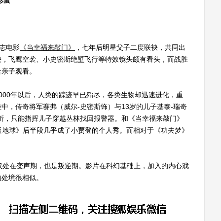
彩蛋
志电影
《当幸福来敲门》
，七年后明星父子二度联袂，共同出
映，飞鹰空袭、小史密斯绝壁飞行等特效镜头颇有看头，而战胜
合亲子观看。
00年以后，人类的踪迹早已殆尽，各类生物却迅速进化，重
中，传奇将军赛弗（威尔-史密斯饰）与13岁的儿子基泰-瑞奇
折，只能指挥儿子穿越丛林找回报警器。和《当幸福来敲门》
重返地球》后半段几乎成了小贾登的个人秀。而相对于《功夫梦》
。
处在变声期，也是叛逆期。影片在科幻基础上，加入的内心戏
的处境很相似。