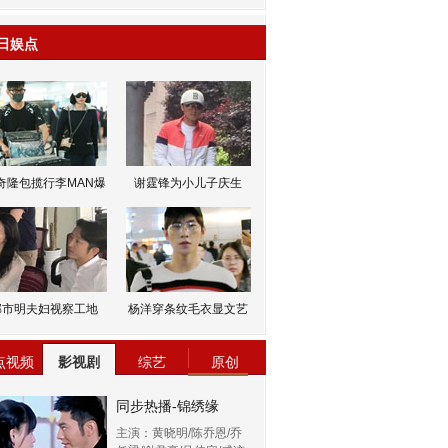
日娱点
奇隆包揽行李MAN爆
谢霆锋为小儿子庆生
邹市明夫妇视察工地
杨洋穿条纹毛衣显文艺
点视频
影视剧
综艺
原创
同步热播-锦绣缘
主演：黄晓明/陈乔恩/乔