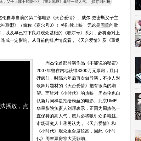
马，父子上阵不知能否为《重返地球》赢得一些人气。
[保存到相册]
伦自导自演的第二部电影《天台爱情》、威尔-史密斯父子主
战神联盟》（简称《赛尔号3》）将陆续上映，无论是
周董
的歌
事，以及早已打下良好观众基础的《赛尔号》系列，必将会对上
》造成一定影响。从目前的排片情况看，《天台爱情》及《重返
周杰伦首部导演作品《不能说的秘密》
2007年曾在内地获得3300万元票房，且口
碑颇佳，时隔六年后再次做导演，不少人对
歌舞片题材的《天台爱情》抱有很高的期
望。而针对《小时代》的热映，周杰伦也自
认新片同样是拍给粉丝的电影。北京UME
无法播放，点
华星影院负责人刘晖表示，正因为周杰伦一
直保持的高人气，该片必将吸引众多粉丝。
市场研究人士蒋勇认为，《天台爱情》和
《小时代》观众重合度较高，因此《小时
代》周末票房将大受影响。