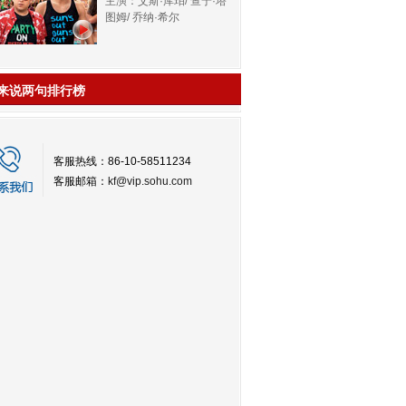
主演：艾斯·库珀/ 查宁·塔
图姆/ 乔纳·希尔
来说两句排行榜
客服热线：86-10-58511234
客服邮箱：
kf@vip.sohu.com