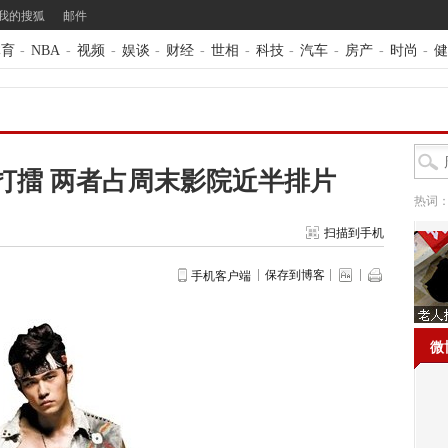
我的搜狐
邮件
体育
-
NBA
-
视频
-
娱谈
-
财经
-
世相
-
科技
-
汽车
-
房产
-
时尚
-
健
打擂 两者占周末影院近半排片
热词
扫描到手机
保存到博客
手机客户端
微