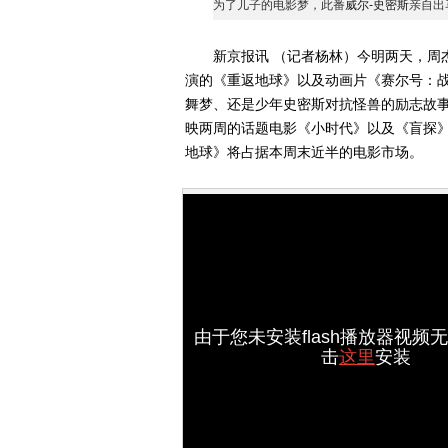
为了儿子的电影梦，此番
威尔-史密斯
亲自出
新京报讯 （记者杨林）今明两天，周杰
演的《重返地球》以及动画片《赛尔号：
舞梦、还是少年史密斯对抗怪兽的励志故
映两周的话题电影《小时代》以及《盲探
地球》将占据本周末近半的电影市场。
由于您未安装flash播放器视频
击
这里
安装