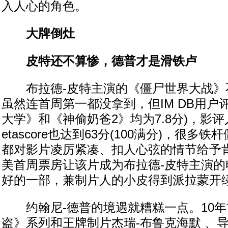
入人心的角色。
大牌倒灶
皮特还不算惨，德普才是滑铁卢
布拉德-皮特主演的《僵尸世界大战》
虽然连首周第一都没拿到，但IM DB用户评
大学》和《神偷奶爸2》均为7.8分)，影
etascore也达到63分(100满分)，很多
都对影片凌厉紧凑、扣人心弦的情节给予肯
美首周票房让该片成为布拉德-皮特主演的
好的一部，兼制片人的小皮得到派拉蒙开
约翰尼-德普的境遇就糟糕一点。10年
盗》系列和王牌制片杰瑞-布鲁克海默 、