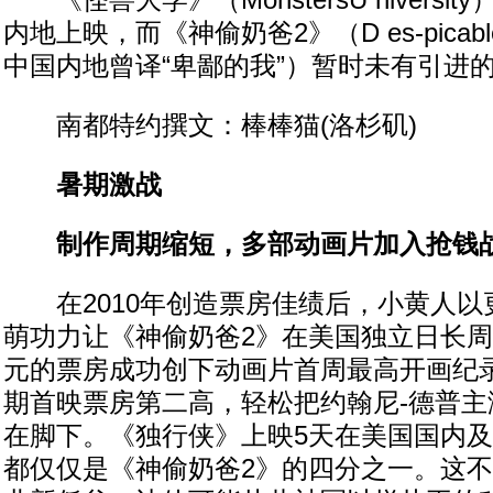
《怪兽大学》（MonstersU niversi
内地上映，而《神偷奶爸2》（D es-picabl
中国内地曾译“卑鄙的我”）暂时未有引进
南都特约撰文：棒棒猫(洛杉矶)
暑期激战
制作周期缩短，多部动画片加入抢钱
在2010年创造票房佳绩后，小黄人以
萌功力让《神偷奶爸2》在美国独立日长周末
元的票房成功创下动画片首周最高开画纪
期首映票房第二高，轻松把约翰尼-德普主
在脚下。《独行侠》上映5天在美国国内
都仅仅是《神偷奶爸2》的四分之一。这不