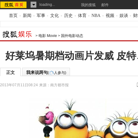
loading...
我的搜狐
邮件
首页
-
新闻
-
军事
-
文化
-
历史
-
体育
-
NBA
-
视频
-
娱谈
-
财
>
电影 Movie
>
国外电影动态
好莱坞暑期档动画片发威 皮
正文
我来说两句
(
人参与)
2013年07月11日08:24
来源：
南方都市报