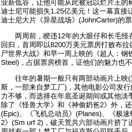
业新低谷，让他可能从此被冠以烂片王的
迪士尼可能损失1.25亿美元！这一幕直接让
迪士尼大片《异星战场》(JohnCarter)
两周前，睽违12年的大眼仔和长毛怪
回归，首周即以8200万美元票房打败布拉
尸世界大战》和早一周上映的《超人：钢铁之躯
Steel)，占据票房榜首，证他们的魅力也
往年的暑期一般只有两部动画片上映(
斯，一部来自梦工厂)，其他电影公司发行
力不够，而选择在年底圣诞期间或其他淡
除了《怪兽大学》和《神偷奶爸2》外，
(Epic)、《飞机总动员》(Planes)、《
2》(Sm urf 2)，破天荒共六部动画片
周就有一部！梦工厂与福克斯公司联手后