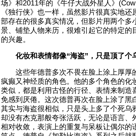
场》和2011年的《牛仔大战外星人》(Cow boys
《独行侠》也一样，虽然影片很真实地还原
部存在的很多真实情况，但影片用两个多
景、铺垫人物来历，很难引起它的特定的目
的兴趣。
化妆和表情都像“海盗”，只是顶了个
这些年德普多次不畏在脸上涂上厚厚的
疯癫又神经质的角色。他的多个角色的化
类似，都是利用古怪的行径、表情来制造
免感到厌倦。这次德普再次在脸上涂了黑
其实与海盗很相似，只是头上多了个死乌鸦。
却没有杰克那般夸张活跃，无论是语言、
相对收敛，表演上的重复与呆板让偶尔的