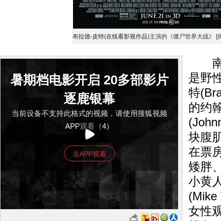
布拉德-皮特
(
在线看影视作品
)
主演的《僵尸世界大战》
[
南方
是野
暑期档电影开启 20多部影片
特(Br
逐鹿银幕
的约翰
当前设备不支持此格式的视频，请使用搜狐视频
(Joh
APP观看（4）
块腹
在票
去APP观看
矮胖
小黄人
(Mik
女性