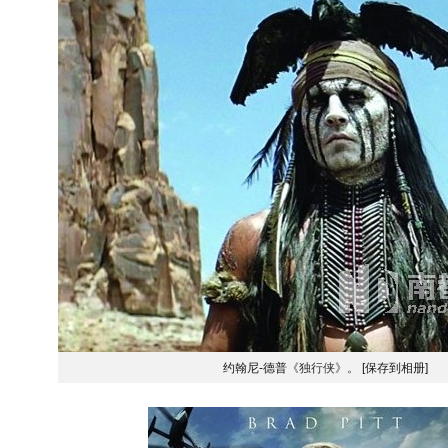
约翰尼-德普
《独行侠》。
[保存到相册]