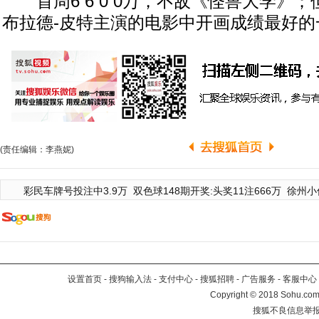
首周6 6 0 0万，不敌《怪兽大学》
布拉德-皮特主演的电影中开画成绩最好的
(责任编辑：李燕妮)
彩民车牌号投注中3.9万
双色球148期开奖:头奖11注666万
徐州小
设置首页
-
搜狗输入法
-
支付中心
-
搜狐招聘
-
广告服务
-
客服中心
Copyright
©
2018 Sohu.com 
搜狐不良信息举