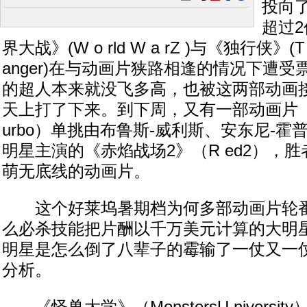
投向
超过
界大战》(W o rld W a rZ )与《独行侠》(T h 
anger)在与动画片狭路相逢的情况下遭
的超人本来就没飞多高，也被这两部动画
天上打了下来。到下周，又有一部动画片
urbo）单挑由布鲁斯-威利斯、安东尼-
明星主演的《赤焰战场2》（R ed2），
萌无底线的动画片。
这个好莱坞暑期档为何多部动画片轮番
么必杀技能把片酬以千万美元计算的大明
明星是怎么倒了八辈子的霉输了一仗又一
分析。