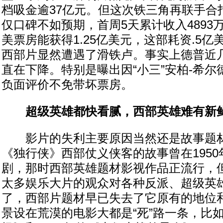
档吸金逾37亿元。但这次铁三角再联手合
仅口碑不如预期，首周5天累计收入4893
美票房能获得1.25亿美元，这部耗资.5
西部片显然遭遇了滑铁卢。事实上德普近
直在下降。特别是曝出因“小三”安柏-希
负面评价不免带坏票房。
超级英雄都快看腻，西部英雄难有新
影片的失利主要原因当然还是故事题材
《独行侠》西部仗义侠客的故事曾在195
剧，那时西部英雄题材影视作品正流行，
太多娱乐大片的观众对各种反派、超级英
了，西部片题材早已失去了它原有的地位
景设在荒漠的电影大都是“死”路一条，比如