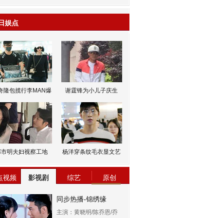
日娱点
奇隆包揽行李MAN爆
谢霆锋为小儿子庆生
邹市明夫妇视察工地
杨洋穿条纹毛衣显文艺
点视频
影视剧
综艺
原创
同步热播-锦绣缘
主演：黄晓明/陈乔恩/乔