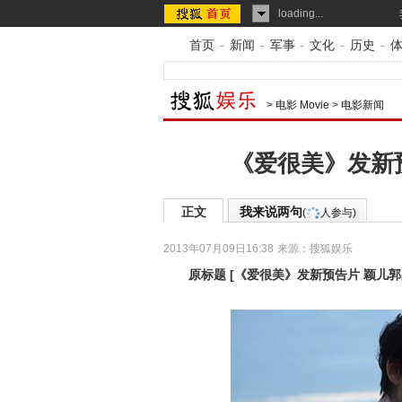
loading...
首页
-
新闻
-
军事
-
文化
-
历史
-
>
电影 Movie
>
电影新闻
《爱很美》发新
正文
我来说两句
(
人参与)
2013年07月09日16:38
来源：
搜狐娱乐
原标题
[
《爱很美》发新预告片 颖儿