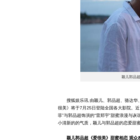
颖儿郭品
搜狐娱乐讯 由颖儿、郭品超、骆达华、
很美》将于7月25日登陆全国各大影院。
菲”与郭品超饰演的“雷郑宇”甜蜜浪漫与
小清新的的气质，颖儿与郭品超的恋爱甜蜜
颖儿郭品超《爱很美》甜蜜相恋 观众