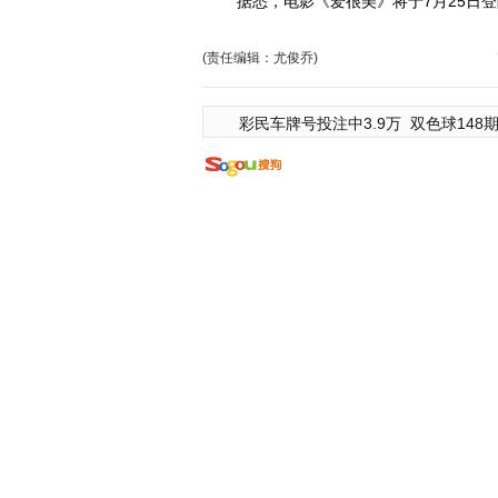
据悉，电影《爱很美》将于7月25日登
(责任编辑：尤俊乔)
彩民车牌号投注中3.9万
双色球148期