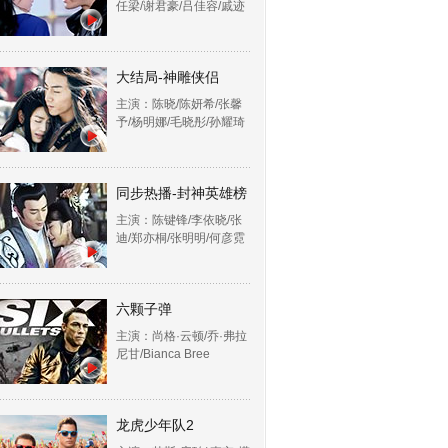
任梁/谢君豪/吕佳容/戚迹
大结局-神雕侠侣
主演：陈晓/陈妍希/张馨
予/杨明娜/毛晓彤/孙耀琦
同步热播-封神英雄榜
主演：陈键锋/李依晓/张
迪/郑亦桐/张明明/何彦霓
六颗子弹
主演：尚格·云顿/乔·弗拉
尼甘/Bianca Bree
龙虎少年队2