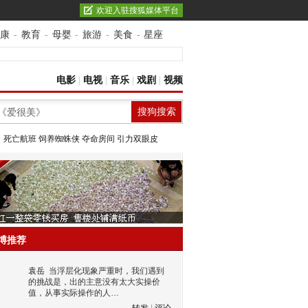
欢迎入驻搜狐媒体平台
康
-
教育
-
母婴
-
旅游
-
美食
-
星座
电影
|
电视
|
音乐
|
戏剧
|
视频
：
死亡航班
饲养蜘蛛侠
夺命房间
引力双眼皮
博推荐
袁岳
当浮层化现象严重时，我们遇到
的挑战是，出的主意没有太大实操价
值，从事实际操作的人…