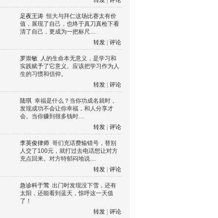
转发
|
评论
足夜王涛
恒大与拜仁这场比赛太有价
值，展现了自己，也终于真刀真枪下看
清了自己，更成为一把标尺…
转发
|
评论
罗崇敏
人的生命本无意义，是学习和
实践赋予了它意义。应该把学习作为人
生的习惯和信仰。
转发
|
评论
陆琪
幸福是什么？当你功成名就时，
发现成功不会让你幸福，和人分享才
会。当你赚到很多钱时…
转发
|
评论
李英俊律师
哥们充话费输错号，替别
人交了100元，就打过去电话想让对方
充点回来。对方特郁闷地说…
转发
|
评论
急诊科于莺
出门时发现没下雪，还有
太阳，还能看到蓝天，惊呼这一天值
了！
转发
|
评论