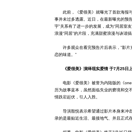
此前，《爱很美》就曝光了首款海报与
事并未过多透露。近日，在最新曝光的预告
宇”关系有了进一步的发展，成为“同居室
浪漫“同居”的片段，充满甜蜜浪漫与诙谐
许多观众在看完预告片后表示，”影片充
恋的味道。”
《爱很美》演绎现实爱情 于7月25日
电影《爱很美》被誉为内陆版的《one 
历为故事蓝本，虽然面临失业的窘境和交
情跌宕起伏，引人入胜。
导演殷悦表示希望通过影片本身来冲击
录的是最贴近生活、最接地气、并且正式