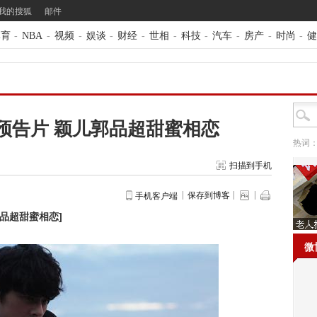
我的搜狐
邮件
体育
-
NBA
-
视频
-
娱谈
-
财经
-
世相
-
科技
-
汽车
-
房产
-
时尚
-
健
预告片 颖儿郭品超甜蜜相恋
热词
扫描到手机
保存到博客
手机客户端
郭品超甜蜜相恋
]
微