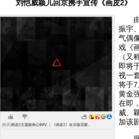
刘恺威颖儿回京携手宣传《画皮2》
由刘
振宇
气偶
戏《
（又
即将
视一
将于7
黄金
在即
威、
加该
[相关]
画皮2主题曲画心ⅡMV..
|
《画皮2》欢乐版花絮..
据悉