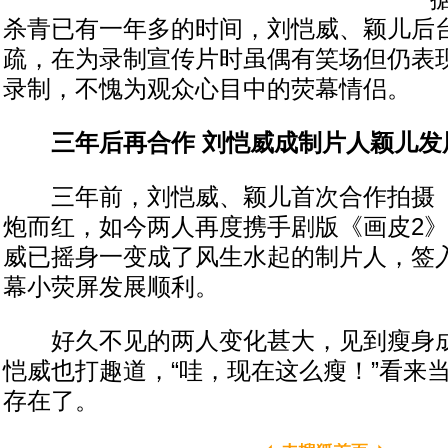
杀青已有一年多的时间，刘恺威、颖儿后
疏，在为录制宣传片时虽偶有笑场但仍表
录制，不愧为观众心目中的荧幕情侣。
三年后再合作 刘恺威成制片人颖儿发
三年前，刘恺威、颖儿首次合作拍摄《
炮而红，如今两人再度携手剧版《画皮2
威已摇身一变成了风生水起的制片人，签
幕小荧屏发展顺利。
好久不见的两人变化甚大，见到瘦身成
恺威也打趣道，“哇，现在这么瘦！”看来当
存在了。