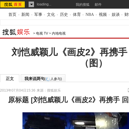
loading...
我的搜狐
邮件
首页
-
新闻
-
军事
-
文化
-
历史
-
体育
-
NBA
-
视频
-
娱谈
-
财
>
电视 TV
>
内地电视
刘恺威颖儿《画皮2》再携手
（图）
正文
我来说两句
(
人参与)
2013年07月04日15:36
来源：
搜狐娱乐
原标题
[
刘恺威颖儿《画皮2》再携手 