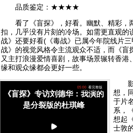
品质鉴定：★★★★
看了《盲探》，好看。幽默、精彩，两
扣，几乎没有片刻的冷场。如需更直观的
战》还要好看(《毒战》已属今年院线片三
战》的视觉风格令主流观众不适，而《盲
又主打浪漫爱情喜剧，故事场景辗转香港
缘和观众缘都会更好一些。
影片
05:00
看完整版
想，
《盲探》专访刘德华：我演的
于片
是分裂版的杜琪峰
系，
想起
士敦