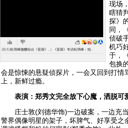
现场
瞎猜
探》
同，
侦破
机巧
[相关]
杜琪峰微醺站台《盲探》..
|
《盲探》专访杜琪峰：拍..
于，
包换
会是惊悚的悬疑侦探片，一会又回到打情
上，新鲜过瘾。
表演：郑秀文完全放下心魔，洒脱可
庄士敦(刘德华饰)一边破案，一边充当
警界偶像明星的架子，坏脾气、好享受之