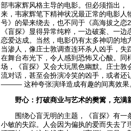
部韦家辉风格主导的电影。但必须指出，
来，韦家辉笔下精神状况最正常的电影人
号》的晕来绕去，也不同于《高海拔之恋
《盲探》显得异常纯粹，一边破案、一边
恋爱达成。当然，电影仍有太多神叨的地
当渗人，像庄士敦调查连环杀人凶手，失
在舞台布光下，令人感到恐怖又心酸。同
场，《盲探》又会大玩黑色幽默。庄士敦
流对话，甚至会扮演冷笑的凶手，或者还
——— 这种夸张演绎造成有趣的间离效果
野心：打破商业与艺术的樊篱，充满
围绕心盲无明的主题，《盲探》有一条
小敏的失踪。人会因为偏执的爱而失去了