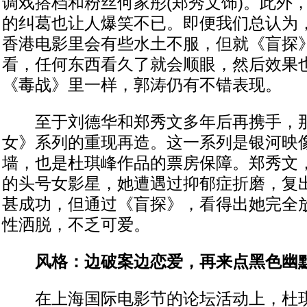
调戏搭档和粉丝何家彤(郑秀文饰)。此外
的纠葛也让人爆笑不已。即便我们总认为
香港电影里会有些水土不服，但就《盲探
看，任何东西看久了就会顺眼，然后效果
《毒战》里一样，郭涛仍有不错表现。
至于刘德华和郑秀文多年后再携手，那
女》系列的重现再造。这一系列是银河映
墙，也是杜琪峰作品的票房保障。郑秀文
的头号女影星，她遭遇过抑郁症折磨，复
甚成功，但通过《盲探》，看得出她完全
性洒脱，不乏可爱。
风格：边破案边恋爱，再来点黑色幽
在上海国际电影节的论坛活动上，杜琪