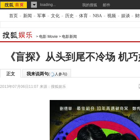
loading...
我的搜狐
邮件
首页
-
新闻
-
军事
-
文化
-
历史
-
体育
-
NBA
-
视频
-
娱谈
-
财
>
电影 Movie
>
电影新闻
《盲探》从头到尾不冷场 机
正文
我来说两句
(
人参与)
2013年07月06日11:07
来源：
搜狐娱乐