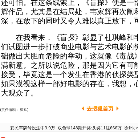
还可怕。在这条线索上，《盲探》便是一
辉作品，尤其是在结局处，韦家辉再次阐
深，在放下的同时又令人难以真正放下，
在我看来，《盲探》彰显了杜琪峰和韦
们试图进一步打破商业电影与艺术电影的
础做出大胆而危险的举动，这就像《毒战
满新意。之所以说危险，那是因为它有可
接受，毕竟这是一个发生在香港的侦探类
如果漠视这样一部好电影的存在，我想，
大观众了。
(责任编辑：崔延)
彩民车牌号投注中3.9万
双色球148期开奖:头奖11注666万
徐州小