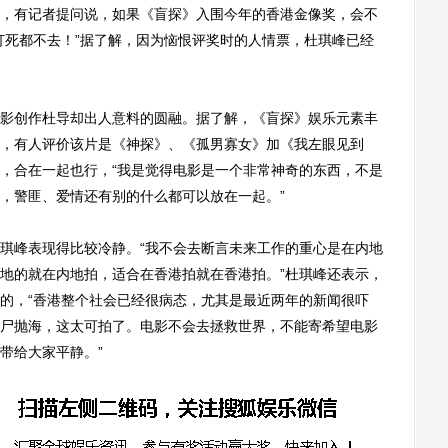
，有记者提问说，如果《盲探》入围今年的香港金像奖，会不
打死都不去！”据了解，因为恼恨评奖时的人情票，杜琪峰已经
创作杜导却出人意料的圆融。据了解，《盲探》娱乐元素丰
，有人评价该片是《神探》、《孤男寡女》加《我左眼见到
，合在一起也行，“我是觉得电影是一个非常神奇的东西，不是
，警匪、爱情还有别的什么都可以放在一起。”
峰表现得比较冷静。“我不会去断言未来工作的重心是在内地
地的就在内地拍，适合在香港拍就在香港拍。”杜琪峰还表示，
的，“香港整个社会已经很病态，尤其是最近两年的新闻很吓
尸抛海，这太可拍了。电影不会去拯救世界，不能寄希望电影
带给大家平静。”