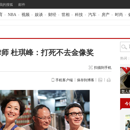
我的搜狐
邮件
育
-
NBA
-
视频
-
娱谈
-
财经
-
世相
-
科技
-
汽车
-
房产
-
时尚
-
师 杜琪峰：打死不去金像奖
热词
扫描到手机
手机客户端
保存到博客
今