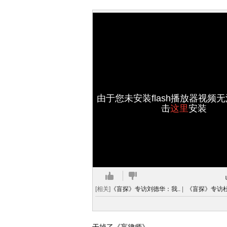
由于您未安装flash播放器视频
击
这里
安装
[相关]
《盲探》专访刘德华：我..
|
《盲探》专访杜