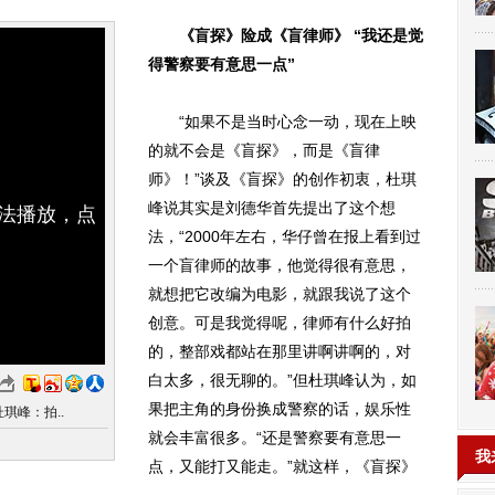
《盲探》险成《盲律师》 “我还是觉
得警察要有意思一点”
“如果不是当时心念一动，现在上映
的就不会是《盲探》，而是《盲律
师》！”谈及《盲探》的创作初衷，杜琪
峰说其实是刘德华首先提出了这个想
无法播放，点
法，“2000年左右，华仔曾在报上看到过
一个盲律师的故事，他觉得很有意思，
就想把它改编为电影，就跟我说了这个
创意。可是我觉得呢，律师有什么好拍
的，整部戏都站在那里讲啊讲啊的，对
白太多，很无聊的。”但杜琪峰认为，如
果把主角的身份换成警察的话，娱乐性
琪峰：拍..
就会丰富很多。“还是警察要有意思一
我
点，又能打又能走。”就这样，《盲探》