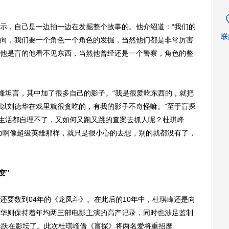
，自己是一边拍一边在发掘整个故事的。他介绍道：“我们的
向，我们要一个角色一个角色的发掘，当然他们都是非常厉害
他是盲的他看不见东西，当然他曾经还是一个警察，角色的整
峰坦言，其中加了很多自己的影子。“我是很爱吃东西的，就把
以刘德华在戏里就很贪吃的，有我的影子不奇怪嘛。”至于盲探
连生活都自理不了，又如何又跑又跳的查案去抓人呢？杜琪峰
力啊像超级英雄那样，就只是很小心的去想，别的就都没有了，
变”
要数到04年的《龙凤斗》。在此后的10年中，杜琪峰还是向
华则保持着年均两三部电影主演的高产记录，同时也涉足监制
活跃在影坛了。此次杜琪峰借《盲探》将两名爱将重招麾