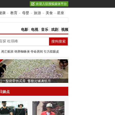
欢迎入驻搜狐媒体平台
健康
-
教育
-
母婴
-
旅游
-
美食
-
星座
电影
|
电视
|
音乐
|
戏剧
|
视频
：
死亡航班
饲养蜘蛛侠
夺命房间
引力双眼皮
日娱点