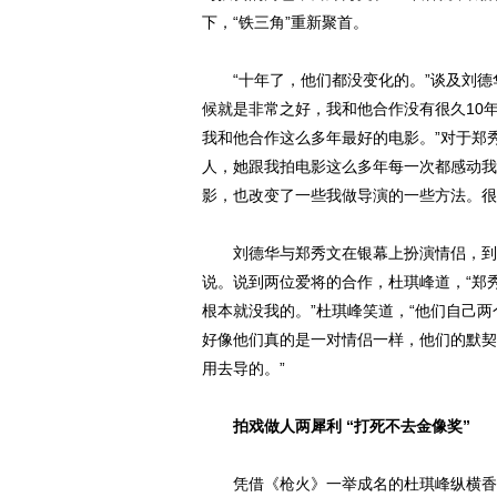
下，“铁三角”重新聚首。
“十年了，他们都没变化的。”谈及刘德华
候就是非常之好，我和他合作没有很久10
我和他合作这么多年最好的电影。”对于郑
人，她跟我拍电影这么多年每一次都感动我
影，也改变了一些我做导演的一些方法。很
刘德华与郑秀文在银幕上扮演情侣，到了
说。说到两位爱将的合作，杜琪峰道，“郑
根本就没我的。”杜琪峰笑道，“他们自己
好像他们真的是一对情侣一样，他们的默契
用去导的。”
拍戏做人两犀利 “打死不去金像奖”
凭借《枪火》一举成名的杜琪峰纵横香港