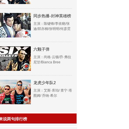
同步热播-封神英雄榜
主演：陈键锋/李依晓/张
迪/郑亦桐/张明明/何彦霓
六颗子弹
主演：尚格·云顿/乔·弗拉
尼甘/Bianca Bree
龙虎少年队2
主演：艾斯·库珀/ 查宁·塔
图姆/ 乔纳·希尔
来说两句排行榜