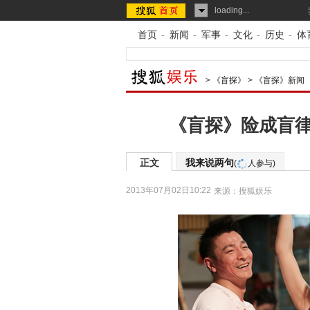
loading...
首页
-
新闻
-
军事
-
文化
-
历史
-
体
>
《盲探》
>
《盲探》新闻
《盲探》险成盲律
正文
我来说两句
(
人参与)
2013年07月02日10:22
来源：
搜狐娱乐