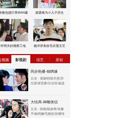
奇隆包揽行李MAN爆
谢霆锋为小儿子庆生
邹市明夫妇视察工地
杨洋穿条纹毛衣显文艺
点视频
影视剧
综艺
原创
同步热播-锦绣缘
主演：黄晓明/陈乔恩/乔
任梁/谢君豪/吕佳容/戚迹
大结局-神雕侠侣
主演：陈晓/陈妍希/张馨
予/杨明娜/毛晓彤/孙耀琦