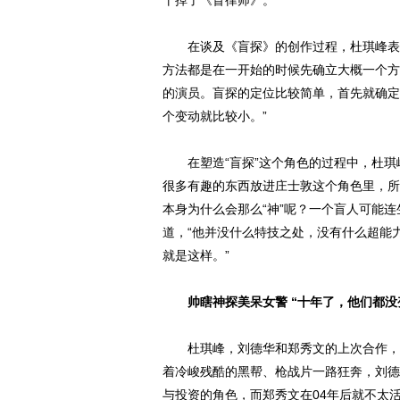
干掉了《盲律师》。
在谈及《盲探》的创作过程，杜琪峰表示
方法都是在一开始的时候先确立大概一个方
的演员。盲探的定位比较简单，首先就确定
个变动就比较小。”
在塑造“盲探”这个角色的过程中，杜琪
很多有趣的东西放进庄士敦这个角色里，所
本身为什么会那么“神”呢？一个盲人可能
道，“他并没什么特技之处，没有什么超能
就是这样。”
帅瞎神探美呆女警 “十年了，他们都没
杜琪峰，刘德华和郑秀文的上次合作，还
着冷峻残酷的黑帮、枪战片一路狂奔，刘德
与投资的角色，而郑秀文在04年后就不太