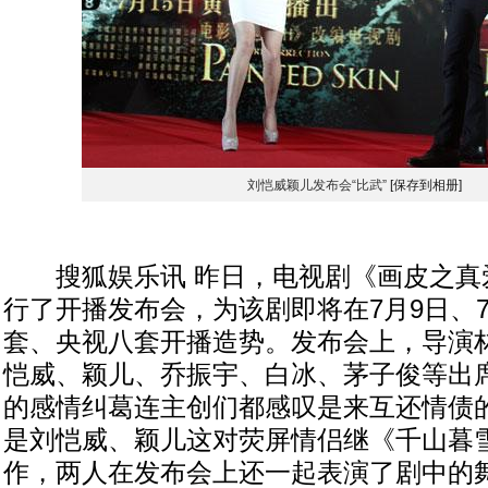
刘恺威颖儿发布会“比武”
[保存到相册]
搜狐娱乐讯 昨日，电视剧《画皮之真
行了开播发布会，为该剧即将在7月9日、7
套、央视八套开播造势。发布会上，导演
恺威、颖儿、乔振宇、白冰、茅子俊等出
的感情纠葛连主创们都感叹是来互还情债
是刘恺威、颖儿这对荧屏情侣继《千山暮
作，两人在发布会上还一起表演了剧中的