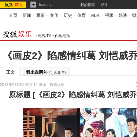
loading...
我的搜狐
邮件
首页
-
新闻
-
军事
-
文化
-
历史
-
体育
-
NBA
-
视频
-
娱谈
-
财
>
电视 TV
>
内地电视
《画皮2》陷感情纠葛 刘恺威
正文
我来说两句
(
人参与)
2013年07月05日15:19
来源：
搜狐娱乐
原标题
[
《画皮2》陷感情纠葛 刘恺威