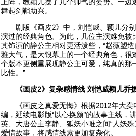
上阵，教颖儿摆了几个帅气的姿势。一边
舞起剑鞘助兴。
剧版《画皮2》中，刘恺威、颖儿分别
演过的经典角色。为此，几位主演难免被
其饰演的静公主相对更活泼些，“赵薇塑造
雅大气，是大银幕上的一个经典角色，很
个版本更侧重展现静公主可爱，纯真的那
比性。”
《画皮2》复杂感情线 刘恺威颖儿乔
《画皮之真爱无悔》根据2012年大卖
编，延续电影版“以心换颜”的故事主线，
英、大唐公主李静、狐妖小唯之间“人妖殊
爱情故事，将感情线索更加复杂化。