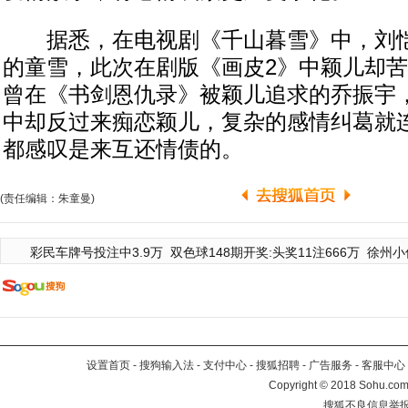
据悉，在电视剧《千山暮雪》中，刘恺
的童雪，此次在剧版《画皮2》中颖儿却
曾在《书剑恩仇录》被颖儿追求的乔振宇
中却反过来痴恋颖儿，复杂的感情纠葛就
都感叹是来互还情债的。
(责任编辑：朱童曼)
彩民车牌号投注中3.9万
双色球148期开奖:头奖11注666万
徐州小
设置首页
-
搜狗输入法
-
支付中心
-
搜狐招聘
-
广告服务
-
客服中心
Copyright
©
2018 Sohu.com 
搜狐不良信息举