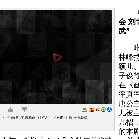
《画
会 刘
武”
昨日
林峰
颖儿
子俊
在《
率真
唐公
儿被
[相关]
画皮2主题曲画心ⅡMV..
|
《画皮2》欢乐版花絮..
几招
的本