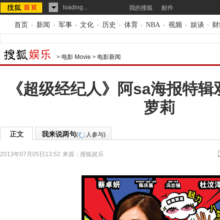
loading...
我的搜狐
邮件
首页
-
新闻
-
军事
-
文化
-
历史
-
体育
-
NBA
-
视频
-
娱谈
-
财
>
电影 Movie
>
电影新闻
《超级经纪人》阿sa海报特辑
萝莉
正文
我来说两句
(
人参与)
2013年07月05日13:52
来源：
搜狐娱乐