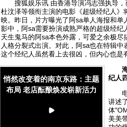
搜狐娱乐讯 由香港导演冯志强执导，蔡
杜汶泽等领衔主演的电影《超级经纪人》
映。昨日，片方曝光了阿sa单人海报和单
影中，阿sa需要扮演成熟严格的超级经纪
天生鬼马的阿sa本色外露，可爱之余极尽
人格分裂式出演。对此，阿sa也在特辑中
这个经纪人虽然看上去很凶，但内心也是有
海
纪人
悄然改变着的南京东路：主题
布局 老店酝酿焕发崭新活力
电影
讲述
体”O
美美