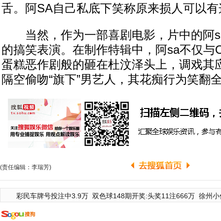
舌。阿SA自己私底下笑称原来损人可以有
当然，作为一部喜剧电影，片中的阿s
的搞笑表演。在制作特辑中，阿sa不仅与
蛋糕恶作剧般的砸在杜汶泽头上，调戏其应该
隔空偷吻“旗下”男艺人，其花痴行为笑翻
(责任编辑：李瑞芳)
彩民车牌号投注中3.9万
双色球148期开奖:头奖11注666万
徐州小