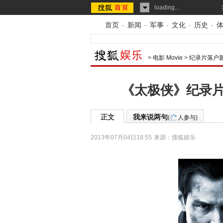
loading...
首页
-
新闻
-
军事
-
文化
-
历史
-
>
电影 Movie
>
纪录片落户
《太极侠》纪录片
正文
我来说两句
(
人参与)
2013年07月04日18:55
来源：
搜狐娱乐