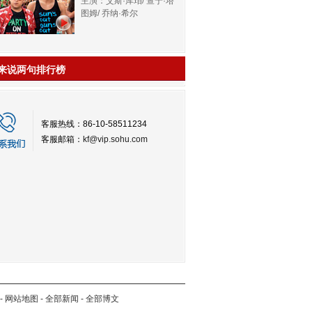
主演：艾斯·库珀/ 查宁·塔
图姆/ 乔纳·希尔
来说两句排行榜
客服热线：86-10-58511234
客服邮箱：
kf@vip.sohu.com
-
网站地图
-
全部新闻
-
全部博文