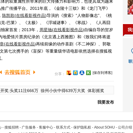
媒体的双重属性所带来的巨大传播力和影响力，也使其成为越来
推广传播平台。2011年底，《金陵十三钗》和《龙门飞甲》
，
陈凯歌
(
在线看影视作品
)
导演的《搜索》“人物影像志”、《桃
克-巴莱》、《太极》、《浮城谜事》、《寒战》、《人再囧
独家首发；2013年，
周星驰
(
在线看影视作品
)
自编自导的贺岁
我
内地爱情片票房纪录的《北京遇上西雅图》和《致我们终将逝
章
(
在线看影视作品
)
再续前缘的动作喜剧《不二神探》、郭敬
秀文第七次携手的《盲探》等重量级华语电影依然选择在搜狐视
威。
[保存到博客]
分享：
开奖:头奖11注666万
徐州小伙中得639万大奖
体彩摇奖
我要发布
心
-
搜狐招聘
-
广告服务
-
客服中心
-
联系方式
-
保护隐私权
-
About SOHU
-
公司介绍