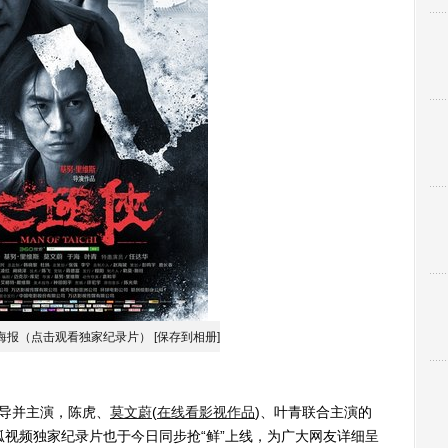
海报（点击观看独家纪录片）
[保存到相册]
导并主演，陈虎、
莫文蔚
(
在线看影视作品
)
、叶青联合主演的
狐视频独家纪录片也于今日同步抢“鲜”上线，为广大网友详细呈