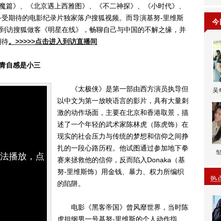
-降魔篇》、《北京遇上西雅图》、《不二神探》、《小时代》、
受期待的电影纪录片独家落户搜狐视频。而导演基努-里维斯
今
40到访搜狐做客《明星在线》，畅聊自己与中国的不解之缘，并
期待
。>>>>>点击进入到访直播间
叶青自感是小三
《太极侠》是第一部由西方演员执导但
吴
以中文为第一放映语言的影片，具有大量刺
激的动作场面，主要在北京和香港取景，描
述了一个年轻的武术家陈林虎（陈虎饰）在
现实的社会压力与传统的梦想和信仰之间挣
扎的一段心路历程。他试图通过参加地下拳
无法播放，点
赛来拯救他的信仰，反而陷入Donaka（基
努-里维斯饰）用金钱、暴力、权力所编织
热
的陷阱。
电影《黑客帝国》曾风靡世界，当时陈
虎担纲男一号基努-里维斯的个人动作指