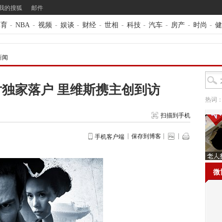
我的搜狐
邮件
体育
-
NBA
-
视频
-
娱谈
-
财经
-
世相
-
科技
-
汽车
-
房产
-
时尚
-
健
新闻
独家落户 里维斯携主创到访
热词
扫描到手机
保存到博客
手机客户端
微