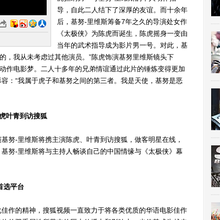
导，自此二人结下了深厚的友谊。而十余年
后，基努-里维斯筹备7年之久的导演处女作
《太极侠》为陈虎而诞生，陈虎摇身一变由
当年的武术指导成为影片男一号。对此，基
计的，我从未考虑过其他演员。”陈虎饰演基努里维斯镜头下
国动作电影梦。二人十多年的兄弟情谊通过此片的锤炼变得更加
容：“我属于虎子和基努之间的第三者。我是天使，基努是恶
陈虎叶青到访搜狐
主演基努-里维斯将携主演陈虎、叶青到访搜狐，做客明星在线，
基努-里维斯将与主持人畅谈自己的中国情缘与《太极侠》幕
首选平台
佳作的精神，搜狐视频一直致力于将各类优质的华语电影佳作