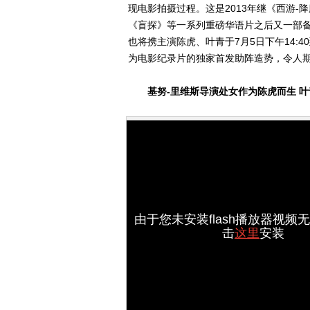
现电影拍摄过程。这是2013年继《西游
《盲探》等一系列重磅华语片之后又一部备
也将携主演陈虎、叶青于7月5日下午14:
为电影纪录片的独家首发助阵造势，令人
基努-里维斯导演处女作为陈虎而生 
由于您未安装flash播放器视频
击
这里
安装