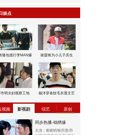
日娱点
奇隆包揽行李MAN爆
谢霆锋为小儿子庆生
邹市明夫妇视察工地
杨洋穿条纹毛衣显文艺
点视频
影视剧
综艺
原创
同步热播-锦绣缘
主演：黄晓明/陈乔恩/乔