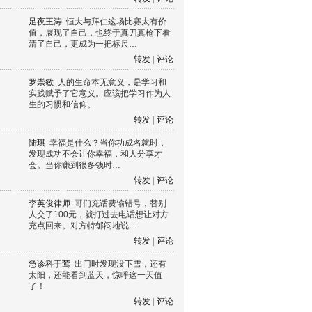
足夜王涛
恒大与拜仁这场比赛太有价
值，展现了自己，也终于真刀真枪下看
清了自己，更成为一把标尺…
转发
|
评论
罗崇敏
人的生命本无意义，是学习和
实践赋予了它意义。应该把学习作为人
生的习惯和信仰。
转发
|
评论
陆琪
幸福是什么？当你功成名就时，
发现成功不会让你幸福，和人分享才
会。当你赚到很多钱时…
转发
|
评论
李英俊律师
哥们充话费输错号，替别
人交了100元，就打过去电话想让对方
充点回来。对方特郁闷地说…
转发
|
评论
急诊科于莺
出门时发现没下雪，还有
太阳，还能看到蓝天，惊呼这一天值
了！
转发
|
评论