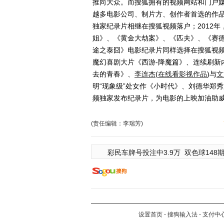
推向大众。而搜狐拥有的视频网站和门户
越多电影公司、制片方、创作者首选的作品
独家纪录片相继在搜狐视频落户；2012年
姐》、《黄金大劫案》、《匹夫》、《赛德
途之泰囧》电影纪录片同样选择在搜狐视频
魔幻喜剧大片《西游-降魔篇》、连续刷新
去的青春》、
李连杰
(
在线看影视作品
)
与
文
明“现象级”处女作《小时代》、刘德华郑
频独家发布纪录片，为电影的上映加油助
(责任编辑：李瑞芳)
彩民车牌号投注中3.9万
双色球148期
设置首页
-
搜狗输入法
-
支付中