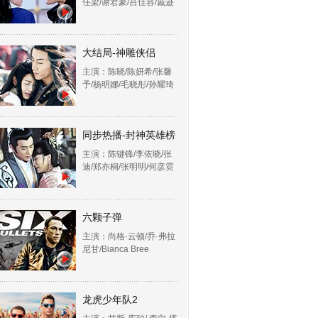
任梁/谢君豪/吕佳容/戚迹
大结局-神雕侠侣
主演：陈晓/陈妍希/张馨
予/杨明娜/毛晓彤/孙耀琦
同步热播-封神英雄榜
主演：陈键锋/李依晓/张
迪/郑亦桐/张明明/何彦霓
六颗子弹
主演：尚格·云顿/乔·弗拉
尼甘/Bianca Bree
龙虎少年队2