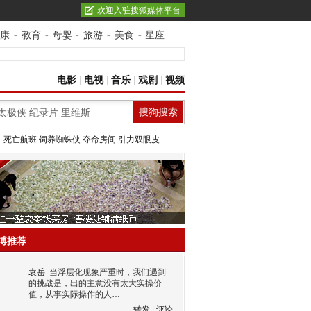
欢迎入驻搜狐媒体平台
康
-
教育
-
母婴
-
旅游
-
美食
-
星座
电影
|
电视
|
音乐
|
戏剧
|
视频
：
死亡航班
饲养蜘蛛侠
夺命房间
引力双眼皮
博推荐
袁岳
当浮层化现象严重时，我们遇到
的挑战是，出的主意没有太大实操价
值，从事实际操作的人…
转发
|
评论