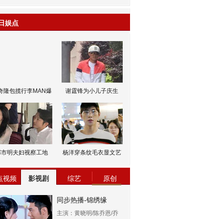
日娱点
奇隆包揽行李MAN爆
谢霆锋为小儿子庆生
邹市明夫妇视察工地
杨洋穿条纹毛衣显文艺
点视频
影视剧
综艺
原创
同步热播-锦绣缘
主演：黄晓明/陈乔恩/乔