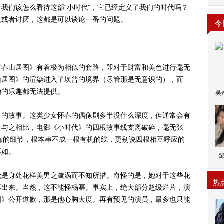
我们该怎么看待这部“小时代”，它已经定义了我们的时代吗？
欢或者讨厌，这都是可以谈论一番的问题。
今
春山居图》有着极为相似的套路，即对于财富和美色进行毫无
山居图》的渲染进入了坎普的境界（尽管那是无意识的），而
槽的乐趣都无法提供。
吴
的故事。这类少女怀春的偶像剧多半没什么深度，但通常会有
。与之相比，电影《小时代》的四根故事线支离破碎，毫无张
花痴的细节，根本串不成一根有机的线，更别说四根相互呼应的
不如。
是身处花样美男之漩涡而不知所措。奇怪的是，她对于这些花
热
不出来。当然，这不能怪杨幂。事实上，绝大部分超级烂片，演
图》公开道歉，那是他心胸大度。再有预见的演员，最多也只能