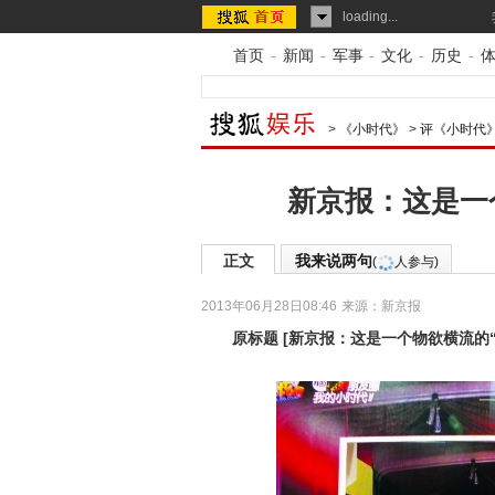
loading...
首页
-
新闻
-
军事
-
文化
-
历史
-
>
《小时代》
>
评《小时代
新京报：这是一
正文
我来说两句
(
人参与)
2013年06月28日08:46
来源：
新京报
原标题
[
新京报：这是一个物欲横流的“