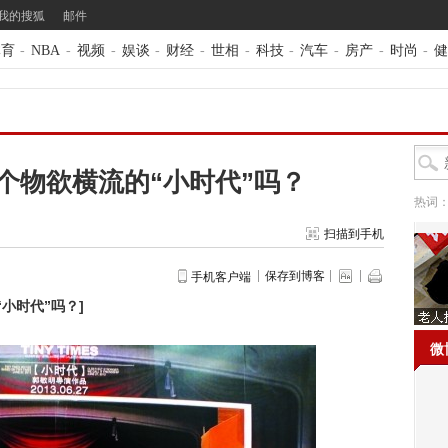
我的搜狐
邮件
体育
-
NBA
-
视频
-
娱谈
-
财经
-
世相
-
科技
-
汽车
-
房产
-
时尚
-
健
》
个物欲横流的“小时代”吗？
热词
扫描到手机
保存到博客
手机客户端
小时代”吗？
]
微