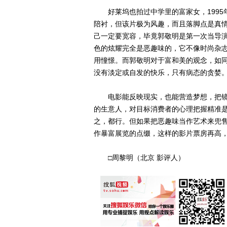
好莱坞也拍过中学里的富家女，1995年的
陪衬，但该片极为风趣，而且落脚点是真
己一定要宽容，毕竟郭敬明是第一次当导
色的炫耀完全是恶趣味的，它不像时尚杂
用憧憬。而郭敬明对于富和美的观念，如
没有淡定或自发的快乐，只有病态的贪婪
电影能反映现实，也能营造梦想，把镜
的生意人，对目标消费者的心理把握精准
之，都行。但如果把恶趣味当作艺术来兜
作暴富展览的点缀，这样的影片票房再高
□周黎明（北京 影评人）