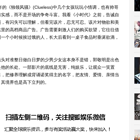
《独领风骚》(Clueless)中几个女孩玩玩小情调，也有帅哥
情实感，而不是开场的争奇斗富。我看《小时代》之前，告诫自
演，有闪失可以理解，但看完该片，忍无可忍。该片对物欲和美
志里的高档商品广告。广告需要刺激人们的购买欲望，它往往借
同一个小时候挨过饿的人，长大后看到一桌子食品时垂涎欲滴，
。
头对准整日做白日梦的少男少女这本身不是错，郭敬明是出色
是他的长处。一部影片的底线是无害，纯娱乐，让观众一笑置
售，把修养理解成背诵诺奖得主的名字，把友情、爱情、亲情当
，其境界也是高下立判的。