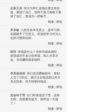
转发
|
评论
足夜王涛
恒大与拜仁这场比赛太有价
值，展现了自己，也终于真刀真枪下看
清了自己，更成为一把标尺…
转发
|
评论
罗崇敏
人的生命本无意义，是学习和
实践赋予了它意义。应该把学习作为人
生的习惯和信仰。
转发
|
评论
陆琪
幸福是什么？当你功成名就时，
发现成功不会让你幸福，和人分享才
会。当你赚到很多钱时…
转发
|
评论
李英俊律师
哥们充话费输错号，替别
人交了100元，就打过去电话想让对方
充点回来。对方特郁闷地说…
转发
|
评论
急诊科于莺
出门时发现没下雪，还有
太阳，还能看到蓝天，惊呼这一天值
了！
转发
|
评论