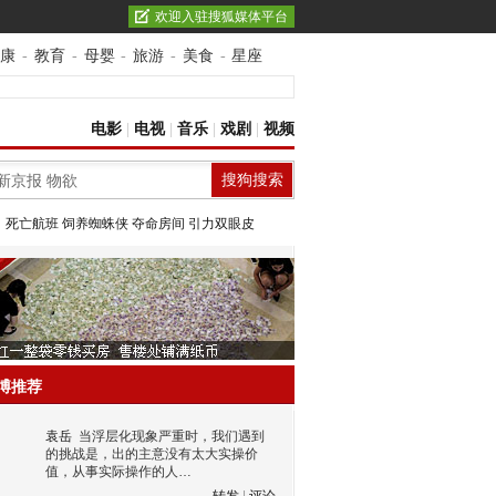
欢迎入驻搜狐媒体平台
康
-
教育
-
母婴
-
旅游
-
美食
-
星座
电影
|
电视
|
音乐
|
戏剧
|
视频
：
死亡航班
饲养蜘蛛侠
夺命房间
引力双眼皮
博推荐
袁岳
当浮层化现象严重时，我们遇到
的挑战是，出的主意没有太大实操价
值，从事实际操作的人…