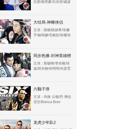
任梁/谢君豪/吕佳容/戚迹
大结局-神雕侠侣
主演：陈晓/陈妍希/张馨
予/杨明娜/毛晓彤/孙耀琦
同步热播-封神英雄榜
主演：陈键锋/李依晓/张
迪/郑亦桐/张明明/何彦霓
六颗子弹
主演：尚格·云顿/乔·弗拉
尼甘/Bianca Bree
龙虎少年队2