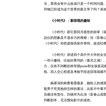
当，票房会有什么收成只是一个时间问题。
拜物已经成为这个世界的新主宰了吗？喜
《小时代》：新琼瑶的趣味
《小时代》跟它那同月面世的前辈《富
品位的想象及不遗余力的堆砌；但《富春
《小时代》却把虚假伪装作单纯，故连吐
《小时代》讲述四个高中升大学的女生
一些小趣味。比如好莱坞的《暮光之城》
力，仅有不间断的帅哥摆pose和女孩装
线。四人交心程度及考验手段连琼瑶戏都
杨幂演的林萧着墨最多，她给人的感觉
瓶男子究竟抱持怎样的看法，从影片中看
员都没有责任。刘德华为出演《富春山居
判断剧本，无法预知影片的成色。