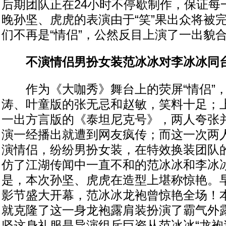
后期团队正在24小时不停歇制作，保证每
晚孙坚、虎虎的表演由于“笑”果出众将被
们不再是“情侣”，公然反目上演了一出貌
不演情侣男扮女装范冰冰对李冰冰同
作为《大咖秀》舞台上的荧屏“情侣”
涛、叶童版的张无忌和赵敏，笑料十足；
一出方言版的《泰坦尼克号》，两人夸张
演一经播出就遭到网友疯传；而这一次两
演情侣，纷纷男扮女装，在特效换装团队
仿了江湖传闻中一直不和的范冰冰和李冰
是，本次孙坚、虎虎在造型上堪称惊艳。早
影节盛大开幕，范冰冰龙袍曾惊艳全场！
就克隆了这一身龙袍露肩装扮演了霸气外
坚这身礼服是导演组斥巨资从范冰冰“龙袍