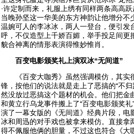
·许定制而来，礼服上绣有同样两条高高跃
当晚孙坚这一华美的东方神韵让他增分不
温婉可人的李冰冰，两人一登台，便引发
呼，不仅造型上千娇百媚，举手投足间更
貌合神离的情形表演得惟妙惟肖。
百变电影颁奖礼上演双冰“无间道”
《百变大咖秀》虽然强调模仿，其实很
锋，按他们的说法就是走上了恶搞的“不归
然没放过恶搞这个题材的机会。他们把金
和黄立行乌龙事件搬上了“百变电影颁奖礼
演了一幕女版的《无间道》经典片段，电
冰和周迅的对手戏也被拿来模仿。直接拿
得不佩服他俩的胆量，不过这也符合《大