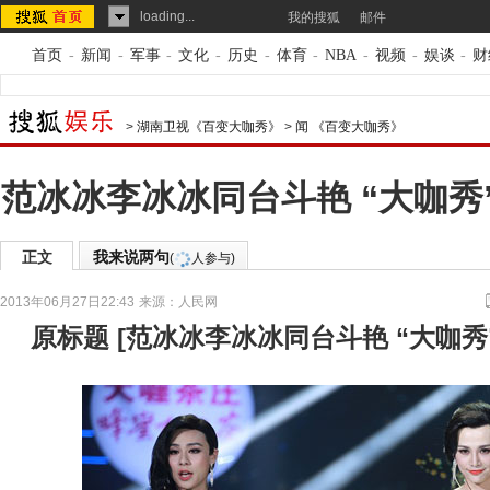
loading...
我的搜狐
邮件
首页
-
新闻
-
军事
-
文化
-
历史
-
体育
-
NBA
-
视频
-
娱谈
-
财
>
湖南卫视《百变大咖秀》
>
闻 《百变大咖秀》
范冰冰李冰冰同台斗艳 “大咖秀
正文
我来说两句
(
人参与)
2013年06月27日22:43
来源：
人民网
原标题
[
范冰冰李冰冰同台斗艳 “大咖秀