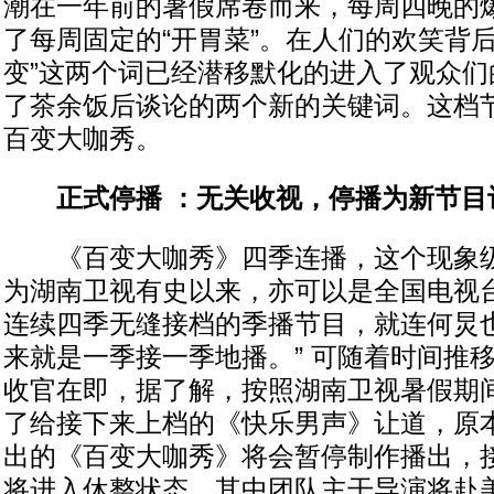
潮在一年前的暑假席卷而来，每周四晚的
了每周固定的“开胃菜”。在人们的欢笑背后，
变”这两个词已经潜移默化的进入了观众们
了茶余饭后谈论的两个新的关键词。这档
百变大咖秀。
正式停播 ：无关收视，停播为新节目
《百变大咖秀》四季连播，这个现象级
为湖南卫视有史以来，亦可以是全国电视
连续四季无缝接档的季播节目，就连何炅也
来就是一季接一季地播。” 可随着时间推
收官在即，据了解，按照湖南卫视暑假期
了给接下来上档的《快乐男声》让道，原本
出的《百变大咖秀》将会暂停制作播出，
将进入休整状态，其中团队主干导演将赴