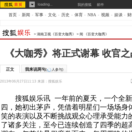
loading...
我的搜狐
邮件
首页
-
新闻
-
军事
-
文化
-
历史
-
体育
-
NBA
-
视频
-
娱谈
-
财
>
湖南卫视《百变大咖秀》
>
闻 《百变大咖秀》
《大咖秀》将正式谢幕 收官之
正文
我来说两句
(
人参与)
2013年06月27日11:13
来源：
搜狐娱乐
搜狐娱乐讯 一年前的夏天，一个全新
四，她初出茅庐，凭借着明星们一场场身
笑的表演以及不断挑战观众心理承受能力
了诸多关注，至今已连续创造了四季的超