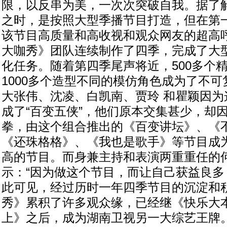
限，以反串为美，一次次突破自我。据了
之时，是按照大型季播节目打造，但在第
该节目高质量和高收视和观众网友的超高
大咖秀》团队连续制作了四季，完成了大
化任务。随着第四季尾声将近，500多个
1000多个造型不同的模仿角色成为了不
大张伟、沈凌、白凯南、贾玲 和瞿颖因为
成了“百变五侠”，他们原本交集甚少，却
拳，由这个组合推出的《百变讲坛》、《
《还珠格格》、《我也是歌手》等节目成
高的节目。而身兼主持和表演两重重任的何
示：“因为做这个节目，而让自己获益良多
此可见，经过历时一年四季节目的沉淀和
秀》累积了许多观众缘，已经继《快乐大
上》之后，成为湖南卫视另一大综艺王牌