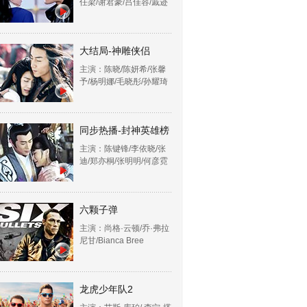
任梁/谢君豪/吕佳容/戚迹
大结局-神雕侠侣
主演：陈晓/陈妍希/张馨
予/杨明娜/毛晓彤/孙耀琦
同步热播-封神英雄榜
主演：陈键锋/李依晓/张
迪/郑亦桐/张明明/何彦霓
六颗子弹
主演：尚格·云顿/乔·弗拉
尼甘/Bianca Bree
龙虎少年队2