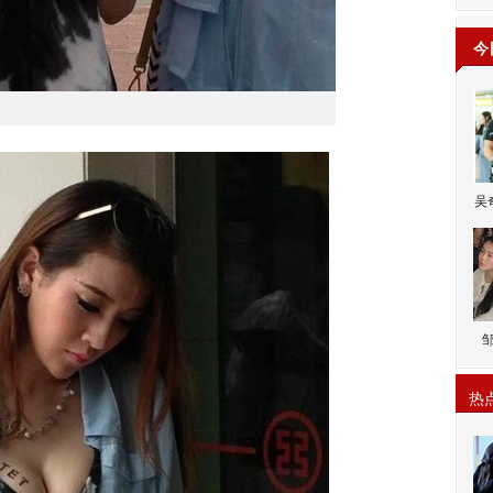
今
吴
热