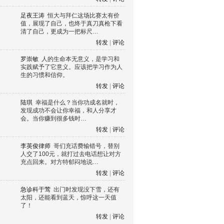
足夜王涛
恒大与拜仁这场比赛太有价
值，展现了自己，也终于真刀真枪下看
清了自己，更成为一把标尺…
转发
|
评论
罗崇敏
人的生命本无意义，是学习和
实践赋予了它意义。应该把学习作为人
生的习惯和信仰。
转发
|
评论
陆琪
幸福是什么？当你功成名就时，
发现成功不会让你幸福，和人分享才
会。当你赚到很多钱时…
转发
|
评论
李英俊律师
哥们充话费输错号，替别
人交了100元，就打过去电话想让对方
充点回来。对方特郁闷地说…
转发
|
评论
急诊科于莺
出门时发现没下雪，还有
太阳，还能看到蓝天，惊呼这一天值
了！
转发
|
评论