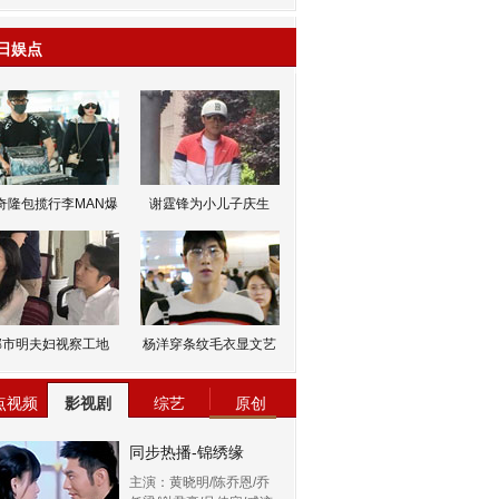
日娱点
奇隆包揽行李MAN爆
谢霆锋为小儿子庆生
邹市明夫妇视察工地
杨洋穿条纹毛衣显文艺
点视频
影视剧
综艺
原创
同步热播-锦绣缘
主演：黄晓明/陈乔恩/乔