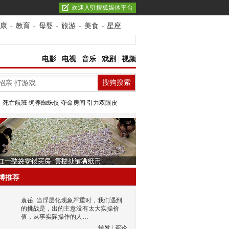
欢迎入驻搜狐媒体平台
康
-
教育
-
母婴
-
旅游
-
美食
-
星座
电影
|
电视
|
音乐
|
戏剧
|
视频
：
死亡航班
饲养蜘蛛侠
夺命房间
引力双眼皮
博推荐
袁岳
当浮层化现象严重时，我们遇到
的挑战是，出的主意没有太大实操价
值，从事实际操作的人…
转发
|
评论