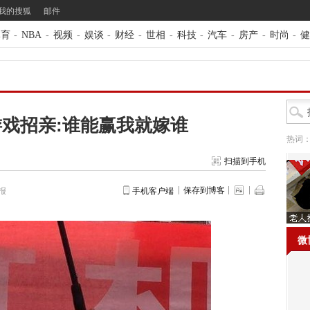
我的搜狐
邮件
体育
-
NBA
-
视频
-
娱谈
-
财经
-
世相
-
科技
-
汽车
-
房产
-
时尚
-
健
戏招亲:谁能赢我就嫁谁
热词
扫描到手机
保存到博客
报
手机客户端
微