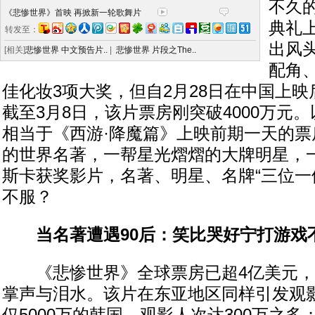
不久
《悲惨世界》首映 再掀新一轮歌舞片
典礼
转发至：
出风
[相关]
悲惨世界 中文预告片..
|
悲惨世界 片段之The..
配角
佳化妆3项大奖，但自2月28日在中国上
截至3月8日，该片票房刚突破4000万元
相当于《西游·降魔篇》上映前期一天的票
的世界名著，一帮星光熠熠的大牌明星，
斯卡获奖影片，名著、明星、名牌“三位一
不服？
当名著遭遇90后：笑比哭好宁打游戏不
《悲惨世界》全球票房已超4亿美元，
掌声与泪水。该片在东亚地区同样引发观