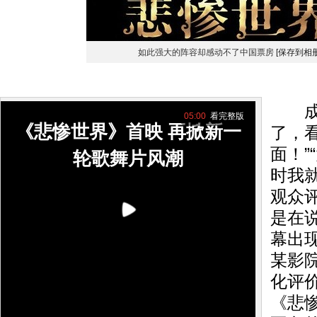
如此强大的阵容却感动不了中国票房
[保存到相册
成都
05:00
看完整版
《悲惨世界》首映 再掀新一
了，
面！”
轮歌舞片风潮
时我
观众
是在
幕出
某影
化评
《悲