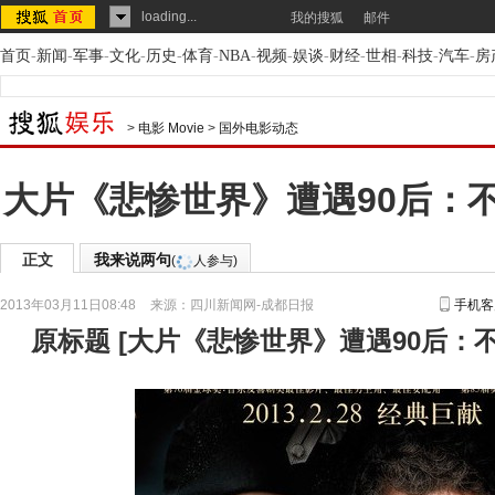
loading...
我的搜狐
邮件
首页
-
新闻
-
军事
-
文化
-
历史
-
体育
-
NBA
-
视频
-
娱谈
-
财经
-
世相
-
科技
-
汽车
-
房
>
电影 Movie
>
国外电影动态
大片《悲惨世界》遭遇90后：
正文
我来说两句
(
人参与)
2013年03月11日08:48
来源：
四川新闻网-成都日报
手机客
原标题
[
大片《悲惨世界》遭遇90后：