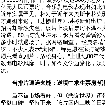
仅5000万的韩国，观影人次达300万之多
亿元人民币票房，音乐剧电影表现出如此
近年实属罕见。相对于近年来奥斯卡获奖
才姗姗来迟，《悲惨世界》堪称新鲜出炉
招牌却黯然失色。该片上映后票房不温不
冷遇。80后陈先生表示，影片看得昏昏欲
多小时就退场了。据网络调查，“经典名著”
睐，不少人表示“太闷”，称更愿在家打游
愿意看喜剧片，放松身心。”上世纪80年
改编电影风靡一时，如今文学边缘化，娱
流。
当排片遭遇夹缝：逆境中求生票房渐
虽不被市场看好，但《悲惨世界》还是
坚挺口碑中坚持下来。该片国内上映首日票