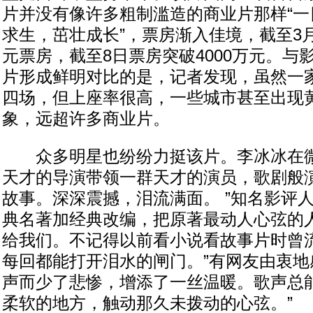
片并没有像许多粗制滥造的商业片那样“一
求生，茁壮成长”，票房渐入佳境，截至3月
元票房，截至8日票房突破4000万元。与影
片形成鲜明对比的是，记者发现，虽然一
四场，但上座率很高，一些城市甚至出现
象，远超许多商业片。
众多明星也纷纷力挺该片。李冰冰在微
天才的导演带领一群天才的演员，歌剧般
故事。深深震撼，泪流满面。 ”知名影评
典名著加经典改编，把原著最动人心弦的
给我们。不记得以前看小说看故事片时曾
每回都能打开泪水的闸门。”有网友由衷地
声而少了悲惨，增添了一丝温暖。歌声总
柔软的地方，触动那久未拨动的心弦。”