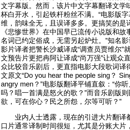
文字幕版。然而，该片中文字幕翻译文学
杯白开水，引起铁杆粉丝不满。“电影版字
维，韵味全无，且误译多多。更搞笑的是
《悲惨世界》在中国早已流传小说版和故
名词已约定俗成，无需另起炉灶。”知名影
影片译者把警长沙威译成“调查员贾维尔”
文预告片更把冉阿让译成“尚万强”让观众
众比较音乐剧后，更直指电影大段歌词译
文原文“Do you hear the people sing？ Sing
angry men？”电影版翻译平铺直叙：“
吗？唱一首满是怒火的歌？”而音乐剧版则
欲，可在你心？民之所怨，尔等可听？”
业内人士透露，现在的引进大片翻译都是
口片通常译制时间很短，尤其是分账大片