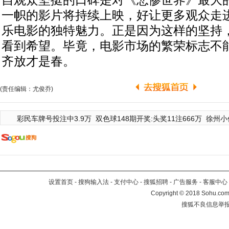
自观众坚挺的口碑是对《悲惨世界》最大
一帜的影片将持续上映，好让更多观众走
乐电影的独特魅力。正是因为这样的坚持，
看到希望。毕竟，电影市场的繁荣标志不
齐放才是春。
(责任编辑：尤俊乔)
彩民车牌号投注中3.9万
双色球148期开奖:头奖11注666万
徐州小
设置首页
-
搜狗输入法
-
支付中心
-
搜狐招聘
-
广告服务
-
客服中心
Copyright
©
2018 Sohu.com 
搜狐不良信息举