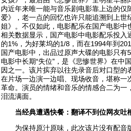
女孩》，最后由《悲惨世界》全明星华丽
内近年来唯一能与音乐剧电影靠上边的仅陈
爱》，老一点的回忆也许只能追溯到上世纪
姐》。不仅如此，电影配乐在国产电影中也
相关数据显示，国产电影中电影配乐投入
的1%，为好莱坞的1/8，而在1994年到20
国产电影中，出品过原声大碟的电影只有5
电影中长期“失位”，是《悲惨世界》在中
因之一。该片摈弃以往先录音后对口型的
在片场一边演一边唱、现场收音，堪称一
革命。演员的情绪和音乐的情感合二为一
泪流满面。
当经典遭遇快餐：翻译不到位网友吐槽
为保持原汁原味，此次该片没有配音版