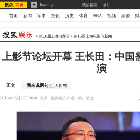
loading...
我的搜狐
邮件
首页
-
新闻
-
军事
-
文化
-
历史
-
体育
-
NBA
-
视频
-
娱谈
-
财
>
第16届上海电影节
>
第16届上海电影节新闻
上影节论坛开幕 王长田：中国需
演
正文
我来说两句
(
人参与)
2013年06月17日08:40
来源：
搜狐娱乐
作者：秦川玺/文