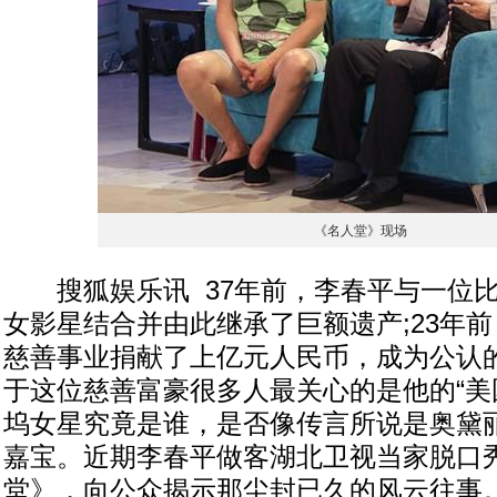
《名人堂》现场
搜狐娱乐讯 37年前，李春平与一位比
女影星结合并由此继承了巨额遗产;23年
慈善事业捐献了上亿元人民币，成为公认
于这位慈善富豪很多人最关心的是他的“美
坞女星究竟是谁，是否像传言所说是奥黛丽
嘉宝。近期李春平做客湖北卫视当家脱口
堂》，向公众揭示那尘封已久的风云往事