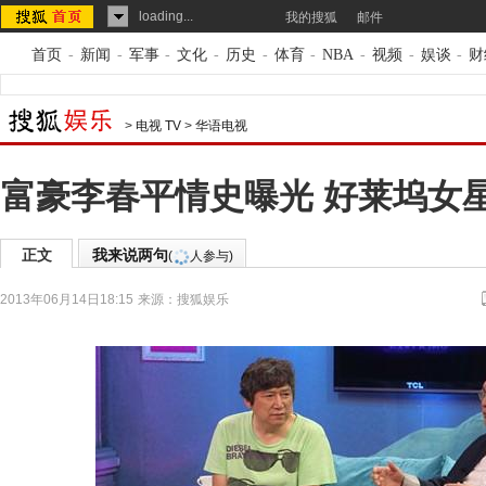
loading...
我的搜狐
邮件
首页
-
新闻
-
军事
-
文化
-
历史
-
体育
-
NBA
-
视频
-
娱谈
-
财
>
电视 TV
>
华语电视
富豪李春平情史曝光 好莱坞女
正文
我来说两句
(
人参与)
2013年06月14日18:15
来源：
搜狐娱乐