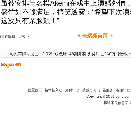
虽被安排与名模Akemi在戏中上演婚外情
盛竹如不够满足，搞笑透露：“希望下次演
这次只有亲脸颊！”
(责任编辑：尤俊乔)
彩民车牌号投注中3.9万
双色球148期开奖:头奖11注666万
徐州小
设置首页
-
搜狗输入法
-
支付中心
-
搜狐招聘
-
广告服务
-
客服中心
Copyright
©
2018 Sohu.com 
搜狐不良信息举