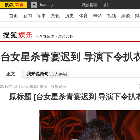
loading...
我的搜狐
邮件
首页
-
新闻
-
军事
-
文化
-
历史
-
体育
-
NBA
-
视频
-
娱谈
-
财
>
八卦频道
>
港台八卦
台女星杀青宴迟到 导演下令扒
正文
我来说两句
(
人参与)
2013年06月14日08:22
来源：
搜狐娱乐
原标题
[
台女星杀青宴迟到 导演下令扒