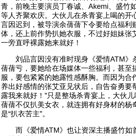
青，前晚主要演员丁春诚、Akemi、盛竹
等人齐聚欢庆。大伙儿在杀青宴上喝的开
言因迟到，被导演余蒨蒨下令要给点福利
体，还上前作势扒她衣服，不过好姐妹张
一旁直呼裸露她来就好！
刘品言因没有准时现身《爱情ATM》
蒨蒨亏，要她给在场媒体一些福利，甚至
服，要包紧紧的她露性感酥胸。而因为合
养出好感情的张艾亚见状后，自告奋勇要帮
露我来就好！”只是整场杀青宴上，大伙儿
蒨蒨不仅扒美女衣，就连拥有好身材的杨
是“扒衣苦主”。
而《爱情ATM》也让资深主播盛竹如