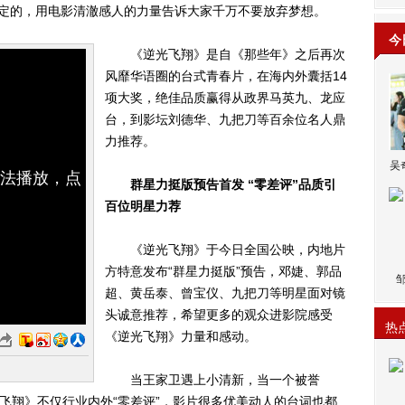
敲定的，用电影清澈感人的力量告诉大家千万不要放弃梦想。
今
《逆光飞翔》是自《那些年》之后再次
风靡华语圈的台式青春片，在海内外囊括14
项大奖，绝佳品质赢得从政界马英九、龙应
台，到影坛刘德华、九把刀等百余位名人鼎
力推荐。
吴
无法播放，点
群星力挺版预告首发 “零差评”品质引
百位明星力荐
《逆光飞翔》于今日全国公映，内地片
方特意发布“群星力挺版”预告，邓婕、郭品
超、黄岳泰、曾宝仪、九把刀等明星面对镜
头诚意推荐，希望更多的观众进影院感受
热
《逆光飞翔》力量和感动。
当王家卫遇上小清新，当一个被誉
光飞翔》不仅行业内外“零差评”，影片很多优美动人的台词也都