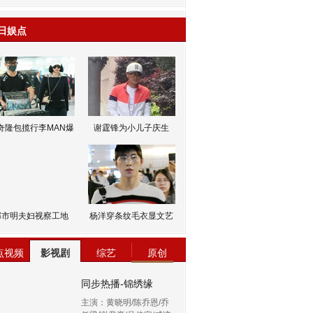
日娱点
奇隆包揽行李MAN爆
谢霆锋为小儿子庆生
邹市明夫妇视察工地
杨洋穿条纹毛衣显文艺
点视频
影视剧
综艺
原创
同步热播-锦绣缘
主演：黄晓明/陈乔恩/乔