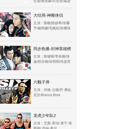
任梁/谢君豪/吕佳容/戚迹
大结局-神雕侠侣
主演：陈晓/陈妍希/张馨
予/杨明娜/毛晓彤/孙耀琦
同步热播-封神英雄榜
主演：陈键锋/李依晓/张
迪/郑亦桐/张明明/何彦霓
六颗子弹
主演：尚格·云顿/乔·弗拉
尼甘/Bianca Bree
龙虎少年队2
主演：艾斯·库珀/ 查宁·塔
图姆/ 乔纳·希尔