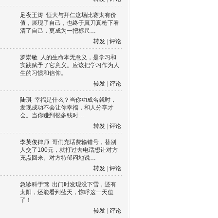
足夜王涛
恒大与拜仁这场比赛太有价
值，展现了自己，也终于真刀真枪下看
清了自己，更成为一把标尺…
转发
|
评论
罗崇敏
人的生命本无意义，是学习和
实践赋予了它意义。应该把学习作为人
生的习惯和信仰。
转发
|
评论
陆琪
幸福是什么？当你功成名就时，
发现成功不会让你幸福，和人分享才
会。当你赚到很多钱时…
转发
|
评论
李英俊律师
哥们充话费输错号，替别
人交了100元，就打过去电话想让对方
充点回来。对方特郁闷地说…
转发
|
评论
急诊科于莺
出门时发现没下雪，还有
太阳，还能看到蓝天，惊呼这一天值
了！
转发
|
评论