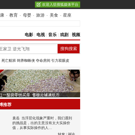
欢迎入驻搜狐媒体平台
康
-
教育
-
母婴
-
旅游
-
美食
-
星座
电影
|
电视
|
音乐
|
戏剧
|
视频
：
死亡航班
饲养蜘蛛侠
夺命房间
引力双眼皮
博推荐
袁岳
当浮层化现象严重时，我们遇到
的挑战是，出的主意没有太大实操价
值，从事实际操作的人…
转发
|
评论