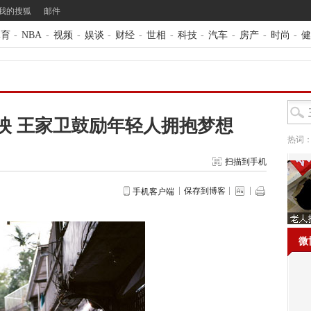
我的搜狐
邮件
体育
-
NBA
-
视频
-
娱谈
-
财经
-
世相
-
科技
-
汽车
-
房产
-
时尚
-
健
映 王家卫鼓励年轻人拥抱梦想
热词
扫描到手机
保存到博客
手机客户端
微