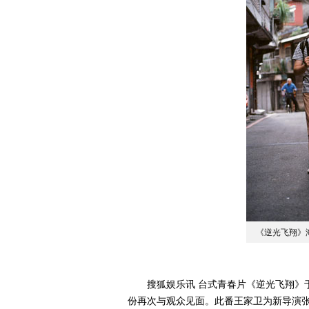
《逆光飞翔》
搜狐娱乐讯 台式青春片《逆光飞翔》于
份再次与观众见面。此番王家卫为新导演