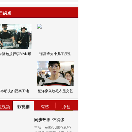
日娱点
奇隆包揽行李MAN爆
谢霆锋为小儿子庆生
邹市明夫妇视察工地
杨洋穿条纹毛衣显文艺
点视频
影视剧
综艺
原创
同步热播-锦绣缘
主演：黄晓明/陈乔恩/乔