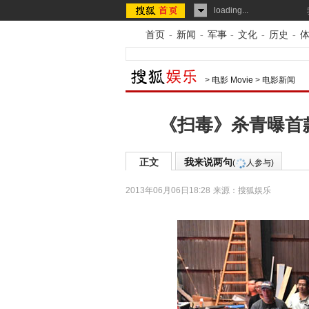
loading...
首页
-
新闻
-
军事
-
文化
-
历史
-
>
电影 Movie
>
电影新闻
《扫毒》杀青曝首
正文
我来说两句
(
人参与)
2013年06月06日18:28
来源：
搜狐娱乐