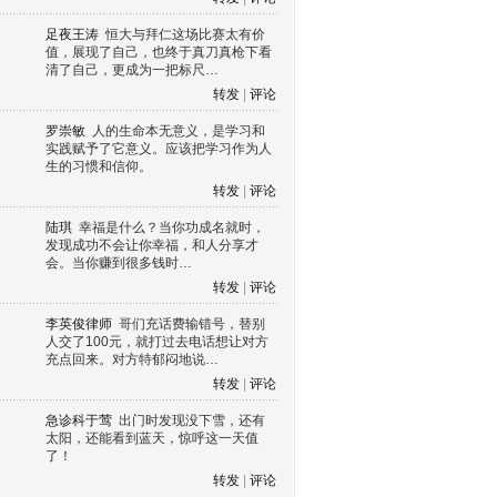
足夜王涛
恒大与拜仁这场比赛太有价
值，展现了自己，也终于真刀真枪下看
清了自己，更成为一把标尺…
转发
|
评论
罗崇敏
人的生命本无意义，是学习和
实践赋予了它意义。应该把学习作为人
生的习惯和信仰。
转发
|
评论
陆琪
幸福是什么？当你功成名就时，
发现成功不会让你幸福，和人分享才
会。当你赚到很多钱时…
转发
|
评论
李英俊律师
哥们充话费输错号，替别
人交了100元，就打过去电话想让对方
充点回来。对方特郁闷地说…
转发
|
评论
急诊科于莺
出门时发现没下雪，还有
太阳，还能看到蓝天，惊呼这一天值
了！
转发
|
评论