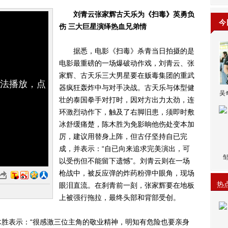
刘青云张家辉古天乐为《扫毒》英勇负
今
伤 三大巨星演绎热血兄弟情
据悉，电影《扫毒》杀青当日拍摄的是
电影最重磅的一场爆破动作戏，刘青云、张
家辉、古天乐三大男星要在贩毒集团的重武
无法播放，点
器疯狂轰炸中与对手决战。古天乐与体型健
吴
壮的泰国拳手对打时，因对方出力太劲，连
环激烈动作下，触及了右脚旧患，须即时敷
冰舒缓痛楚，陈木胜为免影晌他伤处变本加
厉，建议用替身上阵，但古仔坚持自已完
成，并表示：“自已向来追求完美演出，可
以受伤但不能留下遗憾”。刘青云则在一场
枪战中，被反应弹的炸药粉弹中眼角，现场
热
眼泪直流。在刹青前一刻，张家辉要在地板
上被强行拖拉，最终头部和背部受创。
表示：“很感激三位主角的敬业精神，明知有危险也要亲身