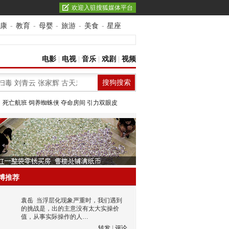
欢迎入驻搜狐媒体平台
康
-
教育
-
母婴
-
旅游
-
美食
-
星座
电影
|
电视
|
音乐
|
戏剧
|
视频
：
死亡航班
饲养蜘蛛侠
夺命房间
引力双眼皮
博推荐
袁岳
当浮层化现象严重时，我们遇到
的挑战是，出的主意没有太大实操价
值，从事实际操作的人…
转发
|
评论