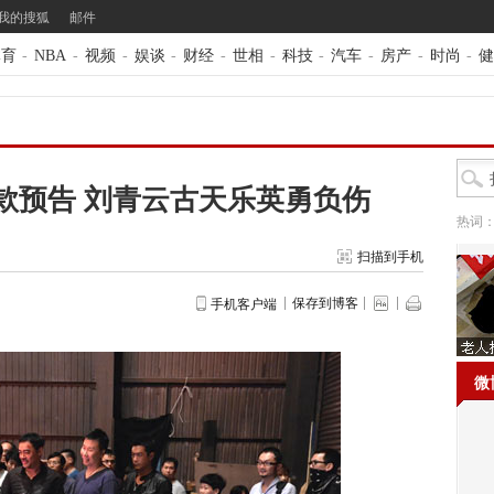
我的搜狐
邮件
体育
-
NBA
-
视频
-
娱谈
-
财经
-
世相
-
科技
-
汽车
-
房产
-
时尚
-
健
款预告 刘青云古天乐英勇负伤
热词
扫描到手机
保存到博客
手机客户端
微