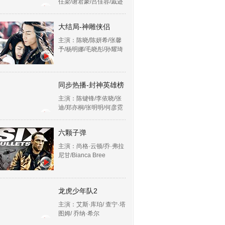
任梁/谢君豪/吕佳容/戚迹
大结局-神雕侠侣
主演：陈晓/陈妍希/张馨
予/杨明娜/毛晓彤/孙耀琦
同步热播-封神英雄榜
主演：陈键锋/李依晓/张
迪/郑亦桐/张明明/何彦霓
六颗子弹
主演：尚格·云顿/乔·弗拉
尼甘/Bianca Bree
龙虎少年队2
主演：艾斯·库珀/ 查宁·塔
图姆/ 乔纳·希尔