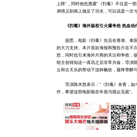
上阵”，同时他也透露“《扫毒》不仅是一
弟情义刻画上做足了功夫，可以说是一次‘动感
《扫毒》海外版权引火爆争抢 热血动
据悉，电影《扫毒》先后在香港、泰国
的大力支持。本片首款海报和预告片在不
想，同时也引来海外片商的关注和争抢，
组主创得知这一喜讯之后非常兴奋，导演
云和古天乐的带动下连杯畅饮，最终带醉
导演陈木胜表示：“《扫毒》杀青，如今
作，希望这部电影能在年底与观众见面”。