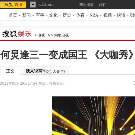
loading...
我的搜狐
邮件
首页
-
新闻
-
军事
-
文化
-
历史
-
体育
-
NBA
-
视频
-
娱谈
-
财
>
电视 TV
>
内地电视
何炅逢三一变成国王 《大咖秀
正文
我来说两句
(
人参与)
2013年05月29日17:54
来源：
搜狐娱乐