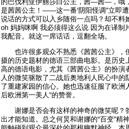
的巴伐利亚伊丽莎白公主，茜—茜—，哦
是茜茜公主！——这一番‘阴阳怪调”立即
说话的方式可以入乡随俗一点吗？却不料
oh 妈妈咪啊 我必须得这么说 因为在译
我配音。就这一席话话，逗翻全场。
也许很多观众不熟悉《茜茜公主》，但
摄的历史题材的德语三部曲电影。是历史
高的德语电影，尤其《茜茜公主》的扮演
人的微笑驱散了二战后奥地利人民心中的
了重建家园的信心。她也迅速征服了欧洲人
后欧洲第一美人”的赞誉。
谢娜是否会有这样的神奇的微笑呢？答
出才能知道。总之何炅和谢娜的“百变”精
能触碰到观众最深处的那根幽默神经，本