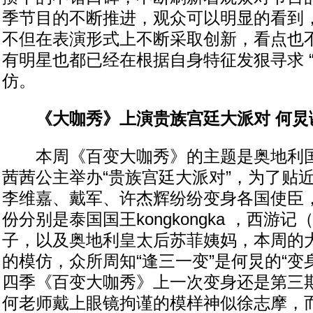
季节目的不断推进，观众可以明显的看到
不但在表演形式上不断采取创新，看点也
有明星也都已经在根据自身特征发狠寻求 “
仿。
《大咖秀》上演贵族宫廷大派对 何炅
本周《百变大咖秀》的主题是奥地利国
茜茜公主举办“贵族宫廷大派对”，为了贴
李维嘉、戴军、许杰辉纷纷变身各国使臣
份分别是泰国国王kongkongka ，西游
子，以及奥地利皇太后苏菲姨妈，本周的
的模仿，众所周知“逢三一变”是何炅的“变
四季《百变大咖秀》上一次变身还是第三
何老师戴上眼镜拘谨的模样神似徐志摩，