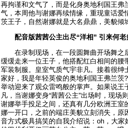
再拘谨和文气了，而是化身奥地利国王弗
气，本周他与谢娜再续情缘，重现童话爱
茨王子，自然谢娜就是大名鼎鼎，美貌倾
配音版茜茜公主出尽“洋相” 引来何老
在录制现场，在一段圆舞曲开场舞之后
缓缓走来一位王子，他搭配红白相间的腰
军装制服。皇室气质气宇非凡。接着很绅
家好，我是年轻英俊的奥地利国王弗兰茨
举动迎来了观众雷鸣般的掌声。如果说王
凡，当谢娜变身“茜茜公主”出场时，现场
谢娜举手投足之间，还真有几分欧洲王室
娜一开口，之前的端庄美貌立刻消失，原
音方式极具搞笑的自我介绍说：oh，大家