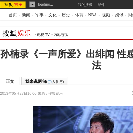
loading...
我的搜狐
邮件
首页
-
新闻
-
军事
-
文化
-
历史
-
体育
-
NBA
-
视频
-
娱谈
-
财
>
电视 TV
>
内地电视
孙楠录《一声所爱》出绯闻 性
法
正文
我来说两句
(
人参与)
2013年05月27日16:00
来源：
搜狐娱乐