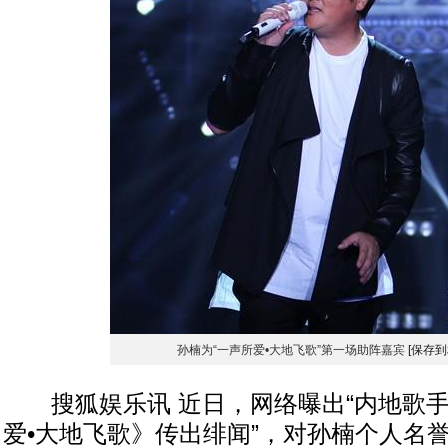
孙楠为“一声所爱•大地飞歌”第一场助阵嘉宾
[保存到
搜狐娱乐讯 近日，网络曝出“内地歌手
爱•大地飞歌》传出绯闻”，对孙楠个人名