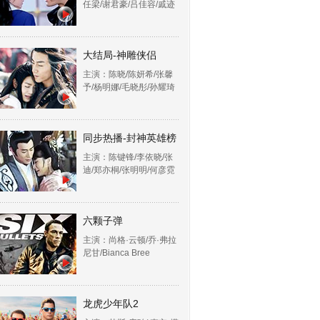
任梁/谢君豪/吕佳容/戚迹
大结局-神雕侠侣
主演：陈晓/陈妍希/张馨
予/杨明娜/毛晓彤/孙耀琦
同步热播-封神英雄榜
主演：陈键锋/李依晓/张
迪/郑亦桐/张明明/何彦霓
六颗子弹
主演：尚格·云顿/乔·弗拉
尼甘/Bianca Bree
龙虎少年队2