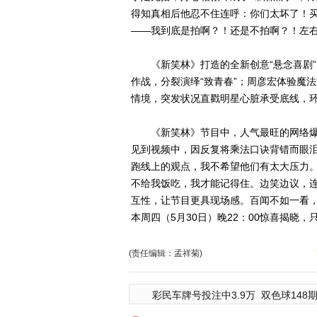
得知真相后他忍不住连呼：你们太坏了！买
——我到底是拍啊？！还是不拍啊？！左
《新笑林》打造的全新创意“悬念喜剧”
作战，分裂演绎“致青春”；周彦宏体验魔
情境，突发状况直戳明星心脏承受底线，
《新笑林》节目中，人气最旺的网络爆笑
见到视频中，因反复将乘法口诀背错而眼
跑线上的观点，我不希望他们有太大压力
不给我饭吃，我才能记得住。边笑边议，
互性，让节目更具现场感。百闻不如一看
本周四（5月30日）晚22：00惊喜揭晓
(责任编辑：孟祥菊)
彩民车牌号投注中3.9万
双色球148期