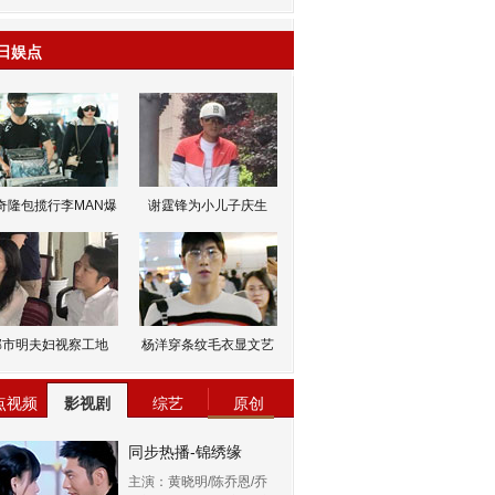
日娱点
奇隆包揽行李MAN爆
谢霆锋为小儿子庆生
邹市明夫妇视察工地
杨洋穿条纹毛衣显文艺
点视频
影视剧
综艺
原创
同步热播-锦绣缘
主演：黄晓明/陈乔恩/乔