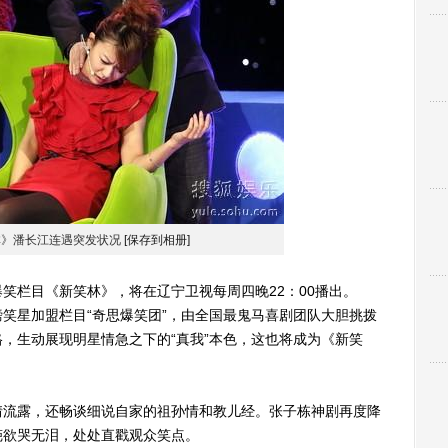
林》潘长江连遇突发状况
[保存到相册]
笑栏目《新笑林》，将在辽宁卫视每周四晚22：00播出。
笑星加盟栏目“奇思爆笑团”，由全国最鬼马喜剧团队大胆挑拨
，生动展现明星情急之下的“真我”本色，这也将成为《新笑
流露，还畅谈细说自家的祖孙情和教儿经。张子栋神剧再度降
葩欲哭无泪，处处直戳观众笑点。