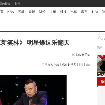
我的搜狐
邮件
体育
-
NBA
-
视频
-
娱谈
-
财经
-
世相
-
科技
-
汽车
-
房产
-
时尚
-
健
新笑林》 明星爆逗乐翻天
热词
扫描到手机
保存到博客
手机客户端
微