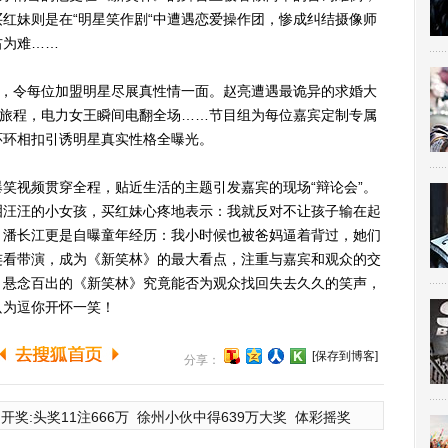
红妹则是在“明星笑作剧“中遭遇恋爱操作团，惨成纠结摄像师
右为难……
，令每位加盟明星尽展真性情一面。赵亮遭遇最诡异的求婚大
法旅程，电力女王瞬间电翻全场……节目组为每位嘉宾定制专属
环环相扣引诱明星真实性格全曝光。
视频贯穿全程，贴近生活的主题引发嘉宾的现场“辩论会”。
泪汪汪的小女孩，买红妹心疼地表示：我就反对不让孩子输在起
。潘长江更是自曝童年经历：我小时候也被爸妈逼着背过，她们
连看带演，成为《新笑林》的最大看点，注重与嘉宾和观众的交
，悬念百出的《新笑林》究竟能否为观众找回失去久久的笑声，
，只为逗你开怀一笑！
[保存到博客]
分享：
开奖:头奖11注666万
徐州小伙中得639万大奖
体彩摇奖