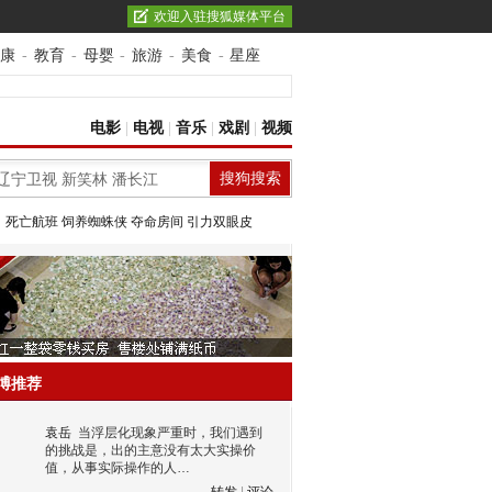
欢迎入驻搜狐媒体平台
康
-
教育
-
母婴
-
旅游
-
美食
-
星座
电影
|
电视
|
音乐
|
戏剧
|
视频
：
死亡航班
饲养蜘蛛侠
夺命房间
引力双眼皮
博推荐
袁岳
当浮层化现象严重时，我们遇到
的挑战是，出的主意没有太大实操价
值，从事实际操作的人…