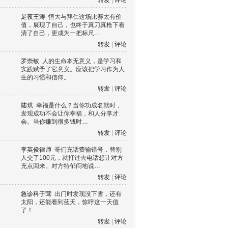
转发
|
评论
足夜王涛
恒大与拜仁这场比赛太有价
值，展现了自己，也终于真刀真枪下看
清了自己，更成为一把标尺…
转发
|
评论
罗崇敏
人的生命本无意义，是学习和
实践赋予了它意义。应该把学习作为人
生的习惯和信仰。
转发
|
评论
陆琪
幸福是什么？当你功成名就时，
发现成功不会让你幸福，和人分享才
会。当你赚到很多钱时…
转发
|
评论
李英俊律师
哥们充话费输错号，替别
人交了100元，就打过去电话想让对方
充点回来。对方特郁闷地说…
转发
|
评论
急诊科于莺
出门时发现没下雪，还有
太阳，还能看到蓝天，惊呼这一天值
了！
转发
|
评论