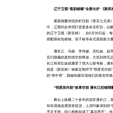
辽宁卫视“喜剧秘籍”全新出炉 《新笑林
紧跟颠覆传统的栏目剧《香瓜七兄弟》，
中，辽视剑走奇招打造更多欢乐栏目，以解
的辽宁卫视《新笑林》，自5月30日起，
搭配嘻哈包袱铺、张子栋等各式喜剧新力
潘长江、马丽、李伟健、买红妹、赵亮
宾们隐藏的真性情空前释放，大笑到肆无忌
长江和买红妹就遭受了强大心脏考验，潘长
就是《新笑林》独家定制环节“明星笑作剧
的“局中局”，隐秘拍摄呈现他们的真实性
“明星笑作剧”效果空前 潘长江犯错萌
舞台上纵横二十多年的笑匠潘长江，首
却在现场连遇突发状况，上演印象深刻的“
手足无措，好心相救却成了“幕后黑手”；