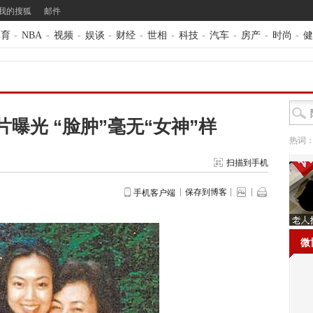
我的搜狐
邮件
体育
-
NBA
-
视频
-
娱谈
-
财经
-
世相
-
科技
-
汽车
-
房产
-
时尚
-
健
曝光 “脸肿”毫无“女神”样
热词
扫描到手机
保存到博客
手机客户端
微