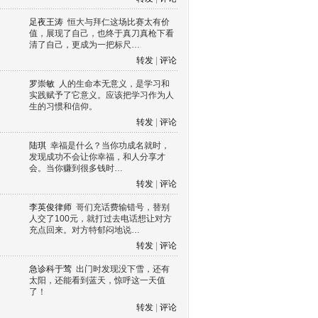
足夜王涛
恒大与拜仁这场比赛太有价
值，展现了自己，也终于真刀真枪下看
清了自己，更成为一把标尺…
转发
|
评论
罗崇敏
人的生命本无意义，是学习和
实践赋予了它意义。应该把学习作为人
生的习惯和信仰。
转发
|
评论
陆琪
幸福是什么？当你功成名就时，
发现成功不会让你幸福，和人分享才
会。当你赚到很多钱时…
转发
|
评论
李英俊律师
哥们充话费输错号，替别
人交了100元，就打过去电话想让对方
充点回来。对方特郁闷地说…
转发
|
评论
急诊科于莺
出门时发现没下雪，还有
太阳，还能看到蓝天，惊呼这一天值
了！
转发
|
评论