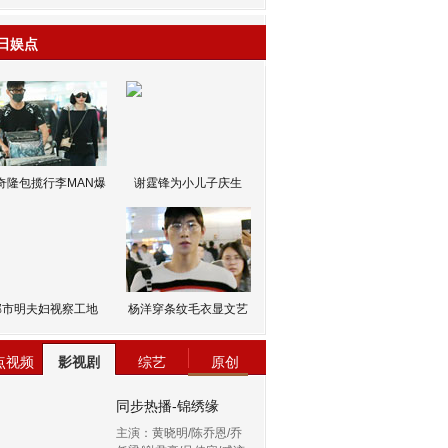
日娱点
奇隆包揽行李MAN爆
谢霆锋为小儿子庆生
邹市明夫妇视察工地
杨洋穿条纹毛衣显文艺
点视频
影视剧
综艺
原创
同步热播-锦绣缘
主演：黄晓明/陈乔恩/乔