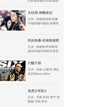
任梁/谢君豪/吕佳容/戚迹
大结局-神雕侠侣
主演：陈晓/陈妍希/张馨
予/杨明娜/毛晓彤/孙耀琦
同步热播-封神英雄榜
主演：陈键锋/李依晓/张
迪/郑亦桐/张明明/何彦霓
六颗子弹
主演：尚格·云顿/乔·弗拉
尼甘/Bianca Bree
龙虎少年队2
主演：艾斯·库珀/ 查宁·塔
图姆/ 乔纳·希尔