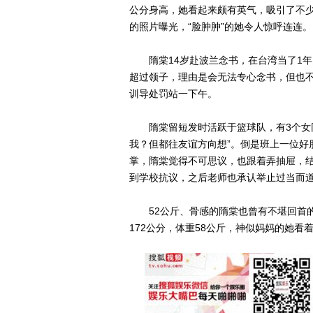
公分身高，她看起来颇有英气，吸引了不少
的照片曝光，“脸肿肿”的她令人惊呼连连。
隋棠14岁赴波兰念书，在台湾当了1年
超过领子，理由是会无法专心念书，但也不
训导处罚站一下午。
隋棠留短发时活跃于篮球队，有3个女同
我？但都往友谊方向想”。倒是班上一位好
掌，隋棠觉得不可思议，也跟着弄抽屉，
到学校抗议，之后老师也承认举止过当而
52公斤、骨感的隋棠也曾有不堪回首的“
172公分，体重58公斤，神似妈妈的她看