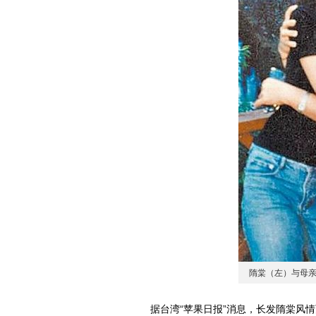
隋棠（左）与母亲
据台湾“苹果日报”消息，长发隋棠风情万