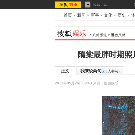
loading...
首页
-
新闻
-
军事
-
文化
-
历史
-
>
八卦频道
>
港台八卦
隋棠最胖时期照片
正文
我来说两句
(
人参与)
2013年05月26日09:43
来源：
搜狐娱乐