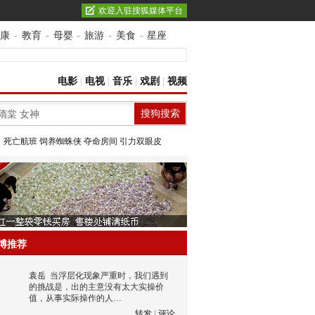
欢迎入驻搜狐媒体平台
康
-
教育
-
母婴
-
旅游
-
美食
-
星座
电影
|
电视
|
音乐
|
戏剧
|
视频
：
死亡航班
饲养蜘蛛侠
夺命房间
引力双眼皮
博推荐
袁岳
当浮层化现象严重时，我们遇到
的挑战是，出的主意没有太大实操价
值，从事实际操作的人…
转发
|
评论