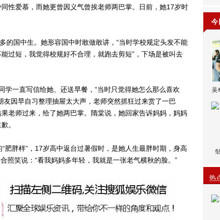
同性爱慕，而她更曾因义气曾挨老师两巴掌。日前，她17岁时
今
多的国中生。她形容国中时敢做敢讲，“当时学校规定头发不能
能过短，我觉得校规好不合理，就跑去剪短”，下场是被叫去
学一直写信给她、还送早餐，“当时只觉得她怎么那么喜欢
吴
朋友因早自习整理抽屉太大声，老师突然抓狂过来赏了一巴
结果老师过来，给了她两巴掌。隋棠说，她回家告诉妈妈，妈妈
道歉。
肥胖样”，17岁高中返台过暑假时，是她人生最胖时期，身高
着合照笑说：“看我妈妈多年轻，我就是一张老气横秋的脸。”
热