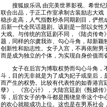
搜狐娱乐讯 由完美世界影视、希世纪
联合出品，于正工作室承制古装励志大戏
稳步走高，人气指数秒杀同期剧目，俨然
后新一代全民话题剧。该剧是一部以女性
大戏。与传统的宫廷剧不同，《陆贞传奇
题，同样的尔虞我诈、勾心斗角，却新颖
创新性和励志性。女子入宫，不再依附男
而是成为独立的个体，为实现自身价值而
女子在后宫为博取权势而勾心斗角，不
斗，目的无非就是为了成为妃子或皇后，
而产生的权势。比较有代表性的如香港宫
孽》、《宫心计》，大陆宫廷剧《甄嬛传
等，后宫女子的争斗都是围绕皇帝这个中
的欢心就能成功上位。这也是在男系社会