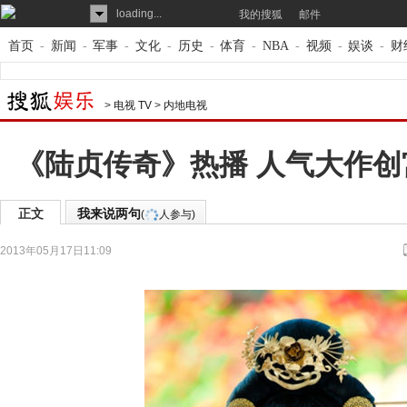
loading...
我的搜狐
邮件
首页
-
新闻
-
军事
-
文化
-
历史
-
体育
-
NBA
-
视频
-
娱谈
-
财
>
电视 TV
>
内地电视
《陆贞传奇》热播 人气大作
正文
我来说两句
(
人参与)
2013年05月17日11:09
来源：
搜狐娱乐