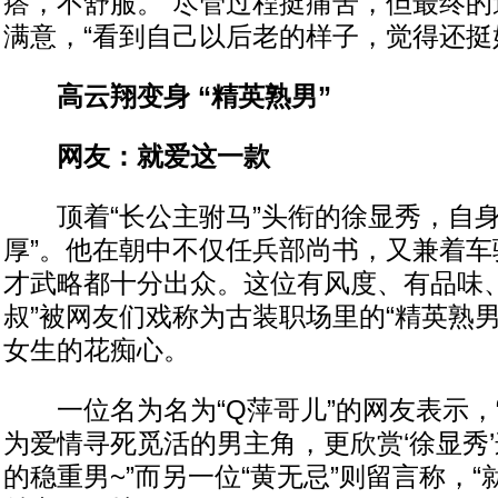
瘩，不舒服。”尽管过程挺痛苦，但最终的
满意，“看到自己以后老的样子，觉得还挺
高云翔变身 “精英熟男”
网友：就爱这一款
顶着“长公主驸马”头衔的徐显秀，自身
厚”。他在朝中不仅任兵部尚书，又兼着车
才武略都十分出众。这位有风度、有品味、
叔”被网友们戏称为古装职场里的“精英熟
女生的花痴心。
一位名为名为“Q萍哥儿”的网友表示，
为爱情寻死觅活的男主角，更欣赏‘徐显秀
的稳重男~”而另一位“黄无忌”则留言称，