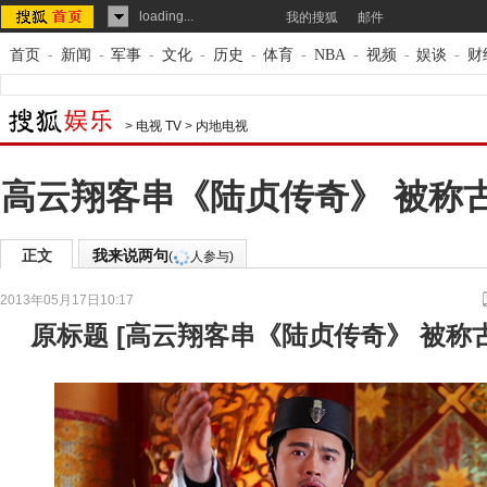
loading...
我的搜狐
邮件
首页
-
新闻
-
军事
-
文化
-
历史
-
体育
-
NBA
-
视频
-
娱谈
-
财
>
电视 TV
>
内地电视
高云翔客串《陆贞传奇》 被称古
正文
我来说两句
(
人参与)
2013年05月17日10:17
来源：
搜狐娱乐
原标题
[
高云翔客串《陆贞传奇》 被称古