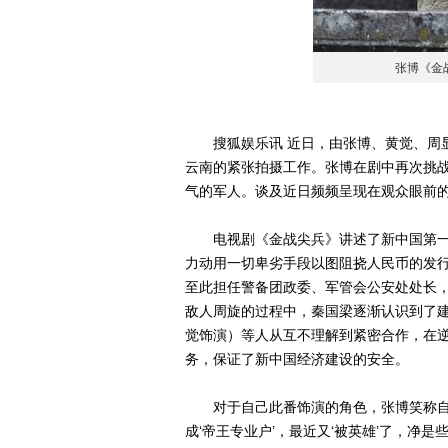
张博《金
搜狐娱乐讯 近日，由张博、黄觉、周显
云南的紧张拍摄工作。张博在剧中再次挑
气的军人。谈及近日频频呈现在观众眼前的
电视剧《金战尖兵》讲述了新中国第一套
力动用一切卑劣手段以图阻挠人民币的发
至此担任警备团政委、军管会公安处处长
敌人周旋的过程中，秦国梁逐渐认识到了
觉饰演）等人从互不理解到紧密合作，在
务，保证了新中国经济建设的安全。
对于自己此番饰演的角色，张博笑称自己
成‘帝王专业户’，最近又‘被英雄’了，净