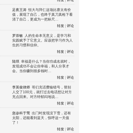
转发
|
评论
足夜王涛
恒大与拜仁这场比赛太有价
值，展现了自己，也终于真刀真枪下看
清了自己，更成为一把标尺…
转发
|
评论
罗崇敏
人的生命本无意义，是学习和
实践赋予了它意义。应该把学习作为人
生的习惯和信仰。
转发
|
评论
陆琪
幸福是什么？当你功成名就时，
发现成功不会让你幸福，和人分享才
会。当你赚到很多钱时…
转发
|
评论
李英俊律师
哥们充话费输错号，替别
人交了100元，就打过去电话想让对方
充点回来。对方特郁闷地说…
转发
|
评论
急诊科于莺
出门时发现没下雪，还有
太阳，还能看到蓝天，惊呼这一天值
了！
转发
|
评论