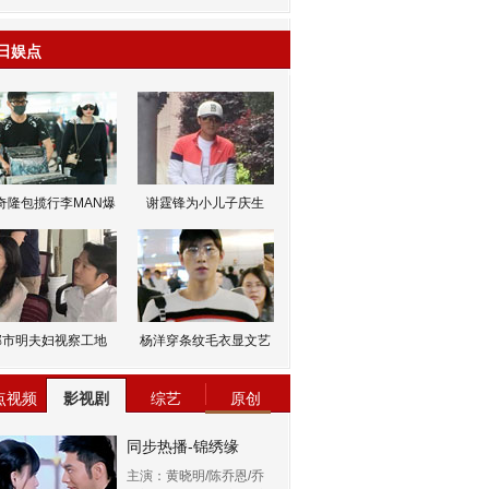
日娱点
奇隆包揽行李MAN爆
谢霆锋为小儿子庆生
邹市明夫妇视察工地
杨洋穿条纹毛衣显文艺
点视频
影视剧
综艺
原创
同步热播-锦绣缘
主演：黄晓明/陈乔恩/乔