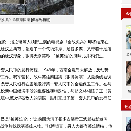
今
战尖兵》饰演秦国梁
[保存到相册]
欣、潘之琳等人领衔主演的电视剧《金战尖兵》即将结束在
战硬汉之典范，塑造了一个气场浑厚、足智多谋，又带着十足痞
吴
的硬汉形象，张博无奈笑称，“被英雄”的滋味儿并不好过。
人民币的发行历程。1949年，西南全境尚未解放，反动势
行工作。我军营长、战斗英雄秦国梁（张博饰演）从最前线被调
，负责人民银行在当地发行第一套人民币的金融保卫工作。在与
建设新中国经济手段的重要性和特殊性，与起义将领陈子正（黄
逆境中屡次识破敌人的阴谋，胜利完成了第一套人民币的发行任
热
是“被英雄”的：“之前因为演了很多古装帝王戏就被影迷叫
是些战争片找我演英雄人物。”张博坦言，男人大都有英雄情结，他