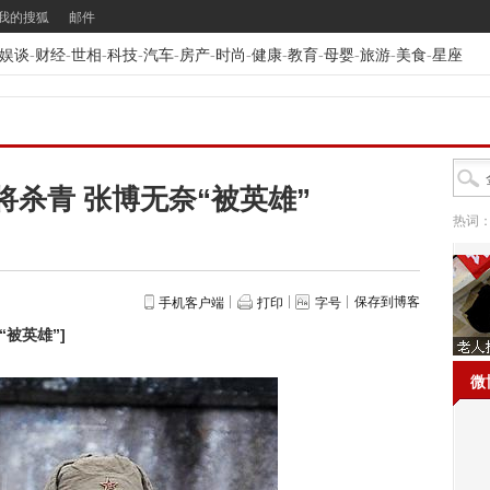
我的搜狐
邮件
娱谈
-
财经
-
世相
-
科技
-
汽车
-
房产
-
时尚
-
健康
-
教育
-
母婴
-
旅游
-
美食
-
星座
杀青 张博无奈“被英雄”
热词
保存到博客
手机客户端
打印
字号
“被英雄”
]
微