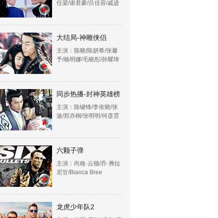
任梁/谢君豪/吕佳容/戚迹
大结局-神雕侠侣
主演：陈晓/陈妍希/张馨
予/杨明娜/毛晓彤/孙耀琦
同步热播-封神英雄榜
主演：陈键锋/李依晓/张
迪/郑亦桐/张明明/何彦霓
六颗子弹
主演：尚格·云顿/乔·弗拉
尼甘/Bianca Bree
龙虎少年队2