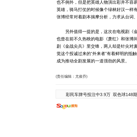
也不例外，但是把英雄人物演出彩并不容
英雄，骑马打仗的时候像个绿林好汉一样
张博经常对着剧本揣摩分析，力求从台词、
另外值得一提的是，这次在电视剧《金
也曾在前不久热映的电影《萧红》和张博
剧《金战尖兵》里交锋，两人却是针尖对
觉这个投诚过来的“外来者”有着鲜明的抵
成为推动全剧发展的一道强劲的风景。
(责任编辑：尤俊乔)
彩民车牌号投注中3.9万
双色球148期