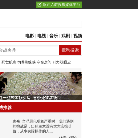
欢迎入驻搜狐媒体平台
电影
|
电视
|
音乐
|
戏剧
|
视频
：
死亡航班
饲养蜘蛛侠
夺命房间
引力双眼皮
博推荐
袁岳
当浮层化现象严重时，我们遇到
的挑战是，出的主意没有太大实操价
值，从事实际操作的人…