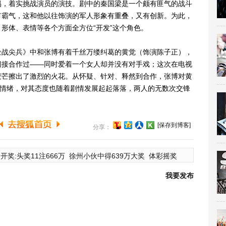
易，着实挑战演员的演技。剧中的秦国梁是一个颇有匪气的战斗
有霸气，这和他以往饰演的军人形象有重叠，又有创新。为此，
形体、表情等各个方面全方位“开发”这个角色。
战尖兵》中和张博有着千丝万缕纠葛的黄觉（饰演陈子正），
间接合作过——同时爱着一个女人却并没有对手戏；这次在电视
麦芒擦出了激烈的火花。从怀疑、针对、释然到合作，张博对黄
触情绪，对其态度也随着剧情发展起起落落，两人的无数次交锋
[保存到博客]
分享：
开奖:头奖11注666万
徐州小伙中得639万大奖
体彩摇奖
我要发布