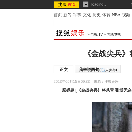
loading...
首页
-
新闻
-
军事
-
文化
-
历史
-
体育
-
NBA
-
视频
-
>
电视 TV
>
内地电视
《金战尖兵》将
正文
我来说两句
(
人参与)
2013年05月15日09:33
来源：
搜狐娱乐
原标题
[
《金战尖兵》将杀青 张博无奈