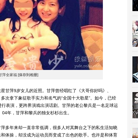
甘萍全家福
[保存到相册]
甘萍9岁女儿的近照。甘萍曾经唱红了《大哥你好吗》、
多次拿下象征歌手实力和名气的“全国十大歌星”。如今，已经
进行表演，更跨界演戏出演话剧。甘萍的老公黎兵是一名足球运
。04年，甘萍和黎兵的独女杉杉出生。
萍多年来却一直非常低调，很多人对其舞台之下的私生活知晓
泳和体操，却没成为运动员而变成了出色的歌手。也许是和体育