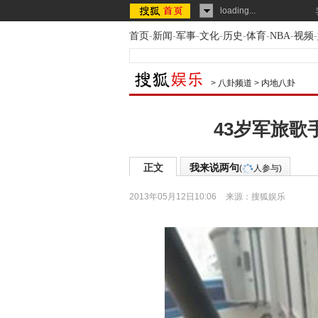
loading...
首页
-
新闻
-
军事
-
文化
-
历史
-
体育
-
NBA
-
视频
-
>
八卦频道
>
内地八卦
43岁军旅歌
正文
我来说两句
(
人参与)
2013年05月12日10:06
来源：
搜狐娱乐