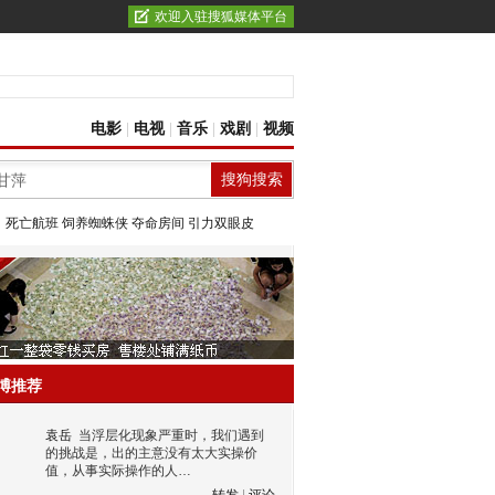
欢迎入驻搜狐媒体平台
电影
|
电视
|
音乐
|
戏剧
|
视频
：
死亡航班
饲养蜘蛛侠
夺命房间
引力双眼皮
博推荐
袁岳
当浮层化现象严重时，我们遇到
的挑战是，出的主意没有太大实操价
值，从事实际操作的人…