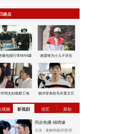
日娱点
奇隆包揽行李MAN爆
谢霆锋为小儿子庆生
邹市明夫妇视察工地
杨洋穿条纹毛衣显文艺
点视频
影视剧
综艺
原创
同步热播-锦绣缘
主演：黄晓明/陈乔恩/乔