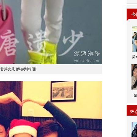
今
吴
甘萍女儿
[保存到相册]
热