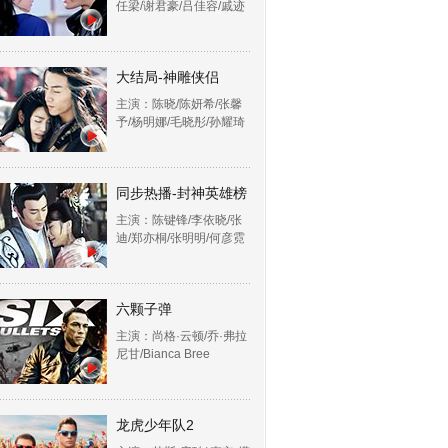
任梁/谢君豪/吕佳容/戚迹
大结局-神雕侠侣
主演：陈晓/陈妍希/张馨
予/杨明娜/毛晓彤/孙耀琦
同步热播-封神英雄榜
主演：陈键锋/李依晓/张
迪/郑亦桐/张明明/何彦霓
六颗子弹
主演：尚格·云顿/乔·弗拉
尼甘/Bianca Bree
龙虎少年队2