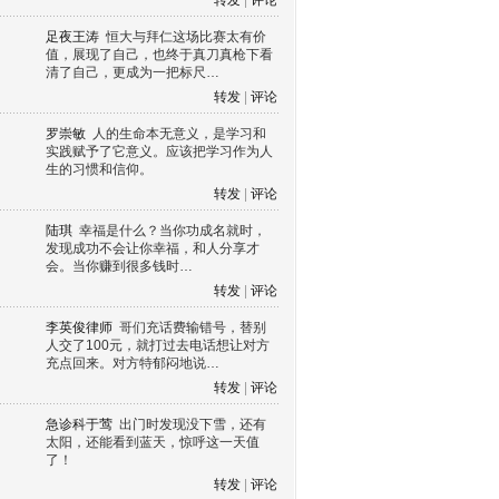
转发
|
评论
足夜王涛
恒大与拜仁这场比赛太有价
值，展现了自己，也终于真刀真枪下看
清了自己，更成为一把标尺…
转发
|
评论
罗崇敏
人的生命本无意义，是学习和
实践赋予了它意义。应该把学习作为人
生的习惯和信仰。
转发
|
评论
陆琪
幸福是什么？当你功成名就时，
发现成功不会让你幸福，和人分享才
会。当你赚到很多钱时…
转发
|
评论
李英俊律师
哥们充话费输错号，替别
人交了100元，就打过去电话想让对方
充点回来。对方特郁闷地说…
转发
|
评论
急诊科于莺
出门时发现没下雪，还有
太阳，还能看到蓝天，惊呼这一天值
了！
转发
|
评论