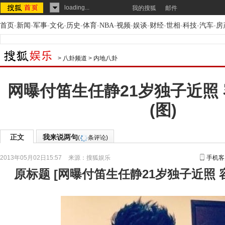
loading...
我的搜狐
邮件
首页
-
新闻
-
军事
-
文化
-
历史
-
体育
-
NBA
-
视频
-
娱谈
-
财经
-
世相
-
科技
-
汽车
-
房
>
八卦频道
>
内地八卦
网曝付笛生任静21岁独子近照
(图)
正文
我来说两句
(
条评论)
2013年05月02日15:57
来源：
搜狐娱乐
手机客
原标题
[
网曝付笛生任静21岁独子近照 